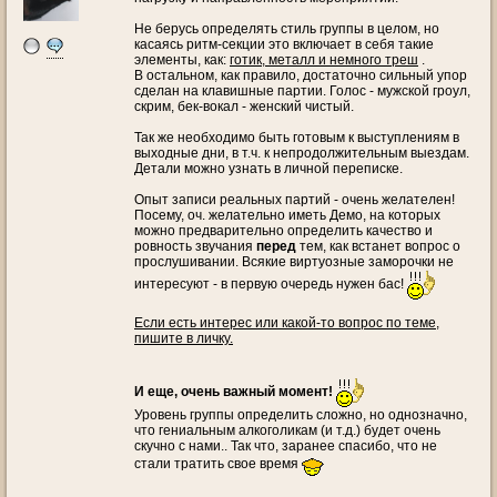
Не берусь определять стиль группы в целом, но
касаясь ритм-секции это включает в себя такие
элементы, как:
готик, металл и немного треш
.
В остальном, как правило, достаточно сильный упор
сделан на клавишные партии. Голос - мужской гроул,
скрим, бек-вокал - женский чистый.
Так же необходимо быть готовым к выступлениям в
выходные дни, в т.ч. к непродолжительным выездам.
Детали можно узнать в личной переписке.
Опыт записи реальных партий - очень желателен!
Посему, оч. желательно иметь Демо, на которых
можно предварительно определить качество и
ровность звучания
перед
тем, как встанет вопрос о
прослушивании. Всякие виртуозные заморочки не
интересуют - в первую очередь нужен бас!
Если есть интерес или какой-то вопрос по теме,
пишите в личку.
И еще, очень важный момент!
Уровень группы определить сложно, но однозначно,
что гениальным алкоголикам (и т.д.) будет очень
скучно с нами.. Так что, заранее спасибо, что не
стали тратить свое время