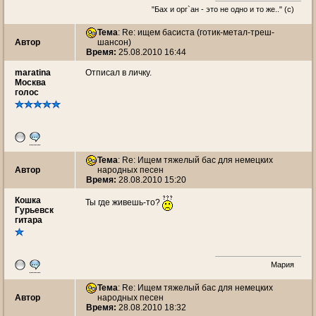
"Бах и орг`ан - это не одно и то же.." (c)
Тема
: Re: ищем басиста (готик-метал-треш-
Автор
шансон)
Время:
25.08.2010 16:44
maratina
Отписал в личку.
Москва
голос
Тема
: Re: Ищем тяжелый бас для немецких
Автор
народных песен
Время:
28.08.2010 15:20
Кошка
Ты где живешь-то?
Гурьевск
гитара
Мария
Тема
: Re: Ищем тяжелый бас для немецких
Автор
народных песен
Время:
28.08.2010 18:32