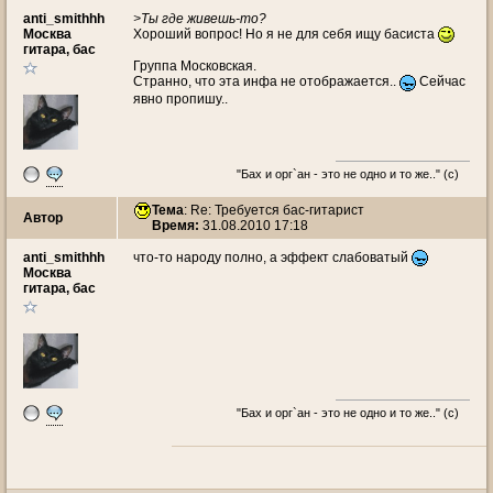
anti_smithhh
>Ты где живешь-то?
Москва
Хороший вопрос! Но я не для себя ищу басиста
гитара, бас
Группа Московская.
Странно, что эта инфа не отображается..
Сейчас
явно пропишу..
"Бах и орг`ан - это не одно и то же.." (c)
Тема
: Re: Требуется бас-гитарист
Автор
Время:
31.08.2010 17:18
anti_smithhh
что-то народу полно, а эффект слабоватый
Москва
гитара, бас
"Бах и орг`ан - это не одно и то же.." (c)