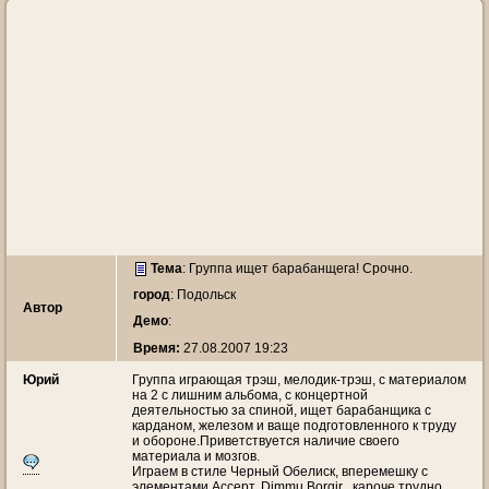
Тема
:
Группа ищет барабанщега! Срочно.
город
: Подольск
Автор
Демо
:
Время:
27.08.2007 19:23
Юрий
Группа играющая трэш, мелодик-трэш, с материалом
на 2 с лишним альбома, с концертной
деятельностью за спиной, ищет барабанщика с
карданом, железом и ваще подготовленного к труду
и обороне.Приветствуется наличие своего
материала и мозгов.
Играем в стиле Черный Обелиск, вперемешку с
элементами Ассерт, Dimmu Borgir , кароче трудно