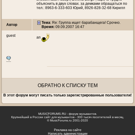
объяснить в двух словах. за демками обращаться по
тел.: 8963-6-333-603 Юрий, 8926-828-32-68 Кирилл
Тема
: Re: Группа ищет барабанщега! Срочно.
Автор
Время:
09.09.2007 16:47
guest
ап
ОБРАТНО К СПИСКУ ТЕМ
В этот форум могут писать только зарегистрированные пользователи!
MUSICFORUMS.RU - форум музыкантов.
Крупнейший в России сайт для музыкантов - 300 тысяч посетителей в месяц.
© MusicForums.ru 2001-2020
Реклама на сайте
Написать администрации