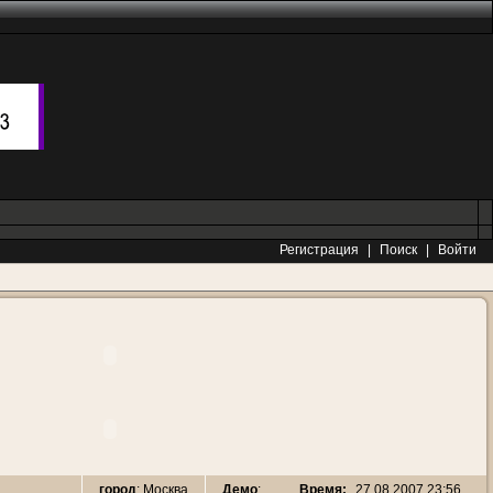
Регистрация
|
Поиск
|
Войти
Время:
27.08.2007 23:56
город
: Москва
Демо
: