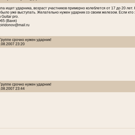
па ищет ударника, возраст участников примерно колеблется от 17 до 20 лет. 
было уже выступать. Желательно нужен ударник со своим железом. Если кто 
Guitar pro.
965 (Ваня)
piridonov@mail.ru
 Группе срочно нужен ударник!
.08.2007 23:20
 Группе срочно нужен ударник!
.08.2007 23:44