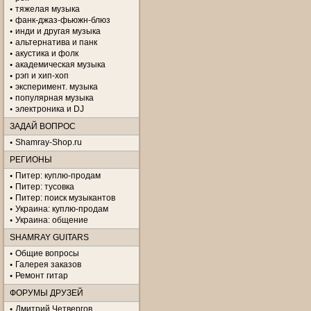
тяжелая музыка
фанк-джаз-фьюжн-блюз
инди и другая музыка
альтернатива и панк
акустика и фолк
академическая музыка
рэп и хип-хоп
эксперимент. музыка
популярная музыка
электроника и DJ
ЗАДАЙ ВОПРОС
Shamray-Shop.ru
РЕГИОНЫ
Питер: куплю-продам
Питер: тусовка
Питер: поиск музыкантов
Украина: куплю-продам
Украина: общение
SHAMRAY GUITARS
Общие вопросы
Галерея заказов
Ремонт гитар
ФОРУМЫ ДРУЗЕЙ
Дмитрий Четвергов