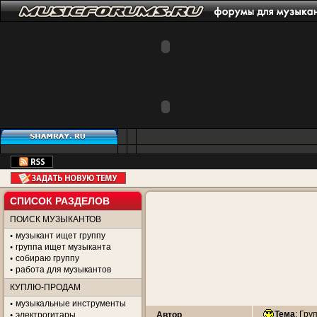
СПИСОК РАЗДЕЛОВ
ПОИСК МУЗЫКАНТОВ
музыкант ищет группу
группа ищет музыканта
собираю группу
работа для музыкантов
КУПЛЮ-ПРОДАМ
музыкальные инструменты
Тема
:
Груп
электрогитары
Автор