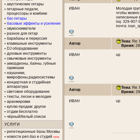
акустические гитары
ИВАН
Молодая груп
гитарные педали,
чтобы можно 
процессоры и комбики
записанные в 
бас-гитары
isq: 329-907-
басовые эффекты и усиление
почта: ivan_s
звукосниматели
разное для гитар
барабаны и перкуссия
Тема
: Re:
клавишные инструменты
Автор
Время:
28
DJ оборудование
духовые инструменты
ИВАН
up
смычковые инструменты
аккордеоны, баяны, губные
гармошки
наушники,
микрофоны,радиосистемы
концертная и студийная
аппаратура
Тема
: Re:
Автор
световое оборудование
Время:
29
тексты, песни и мелодии
ИВАН
up
аранжировки
куплю-продам: другое
отдам бесплатно
чёрный/белый список
УСЛУГИ
репетиционные базы Москвы
новости реп.баз и студий
new