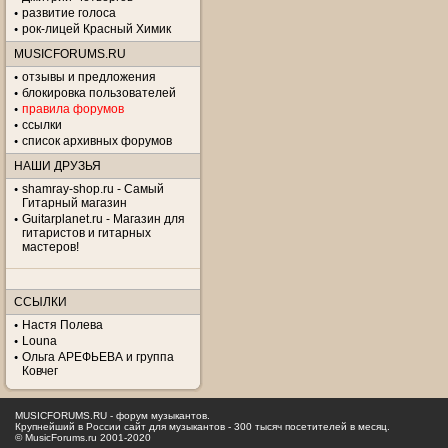
развитие голоса
рок-лицей Красный Химик
MUSICFORUMS.RU
отзывы и предложения
блокировка пользователей
правила форумов
ссылки
список архивных форумов
НАШИ ДРУЗЬЯ
shamray-shop.ru - Самый
Гитарный магазин
Guitarplanet.ru - Магазин для
гитаристов и гитарных
мастеров!
ССЫЛКИ
Настя Полева
Louna
Ольга АРЕФЬЕВА и группа
Ковчег
MUSICFORUMS.RU - форум музыкантов.
Крупнейший в России сайт для музыкантов - 300 тысяч посетителей в месяц.
© MusicForums.ru 2001-2020