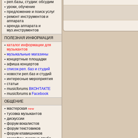
реп.базы, студии: обсудим
уроки, обучение
предложение и поиск услуг
ремонт инструментов и
аппарата
аренда аппарата и
муз.инструментов
ПОЛЕЗНАЯ ИНФОРМАЦИЯ
каталог информации для
музыкантов
музыкальные магазины
концертные площадки
aфиша концертов
список реп. баз и студий
новости реп.баз и студий
интересные мероприятия
статьи
musicforums
ВКОНТАКТЕ
musicforums в
Facebook
ОБЩЕНИЕ
мастерская
new
тусовка музыкантов
дискуссии
форум вокалистов
форум текстовиков
форум клавишников