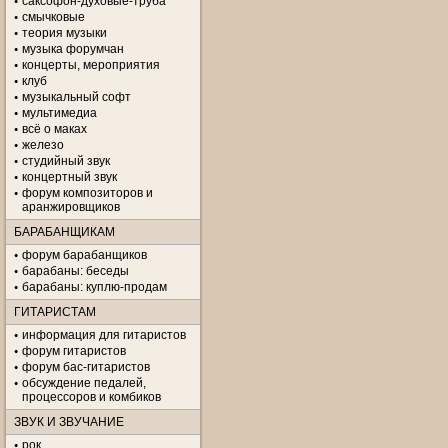
саксофон-духовые-труба
смычковые
теория музыки
музыка форумчан
концерты, мероприятия
клуб
музыкальный софт
мультимедиа
всё о маках
железо
студийный звук
концертный звук
форум композиторов и
аранжировщиков
БАРАБАНЩИКАМ
форум барабанщиков
барабаны: беседы
барабаны: куплю-продам
ГИТАРИСТАМ
информация для гитаристов
форум гитаристов
форум бас-гитаристов
обсуждение педалей,
процессоров и комбиков
ЗВУК И ЗВУЧАНИЕ
рок