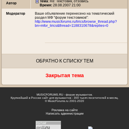
Тема
: Re: Текстовик, отзовись
Автор
Время:
28.08.2007 21:00
Модератор
Ваше объявление перенесено на тематический
раздел МФ "форум текстовиков":
http://www.musicforums.ru/lirics/browse_thread.php?
bn=mfor_lirics&thread=1188310678&replies=0
ОБРАТНО К СПИСКУ ТЕМ
Закрытая тема
MUSICFORUMS.RU - форум музыкантов.
Крупнейший в России сайт для музыкантов - 300 тысяч посетителей в месяц.
© MusicForums.ru 2001-2020
Реклама на сайте
Написать администрации