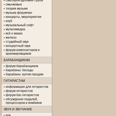
саксофон-духовые-труба
смычковые
теория музыки
музыка форумчан
концерты, мероприятия
клуб
музыкальный софт
мультимедиа
всё о маках
железо
студийный звук
концертный звук
форум композиторов и
аранжировщиков
БАРАБАНЩИКАМ
форум барабанщиков
барабаны: беседы
барабаны: куплю-продам
ГИТАРИСТАМ
информация для гитаристов
форум гитаристов
форум бас-гитаристов
обсуждение педалей,
процессоров и комбиков
ЗВУК И ЗВУЧАНИЕ
рок