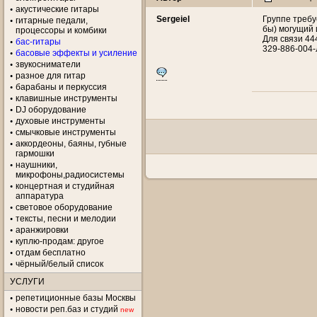
акустические гитары
Sergeiel
Группе требу
гитарные педали,
бы) могущий 
процессоры и комбики
Для связи 44
бас-гитары
329-886-004
басовые эффекты и усиление
звукосниматели
разное для гитар
барабаны и перкуссия
клавишные инструменты
DJ оборудование
духовые инструменты
смычковые инструменты
аккордеоны, баяны, губные
гармошки
наушники,
микрофоны,радиосистемы
концертная и студийная
аппаратура
световое оборудование
тексты, песни и мелодии
аранжировки
куплю-продам: другое
отдам бесплатно
чёрный/белый список
УСЛУГИ
репетиционные базы Москвы
новости реп.баз и студий
new