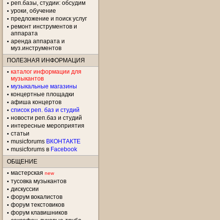
реп.базы, студии: обсудим
уроки, обучение
предложение и поиск услуг
ремонт инструментов и
аппарата
аренда аппарата и
муз.инструментов
ПОЛЕЗНАЯ ИНФОРМАЦИЯ
каталог информации для
музыкантов
музыкальные магазины
концертные площадки
aфиша концертов
список реп. баз и студий
новости реп.баз и студий
интересные мероприятия
статьи
musicforums
ВКОНТАКТЕ
musicforums в
Facebook
ОБЩЕНИЕ
мастерская
new
тусовка музыкантов
дискуссии
форум вокалистов
форум текстовиков
форум клавишников