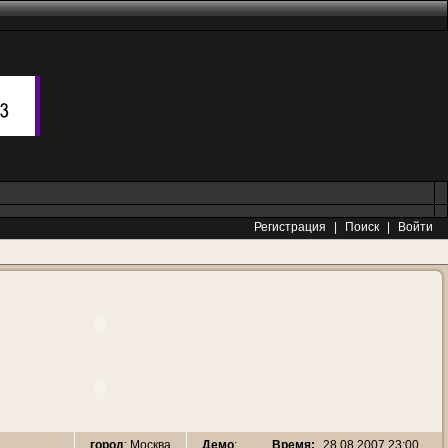
Регистрация
|
Поиск
|
Войти
Время:
28.08.2007 23:00
город
: Москва
Демо
: