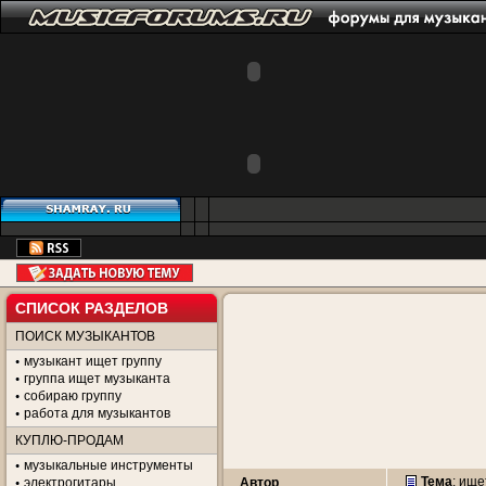
СПИСОК РАЗДЕЛОВ
ПОИСК МУЗЫКАНТОВ
музыкант ищет группу
группа ищет музыканта
собираю группу
работа для музыкантов
КУПЛЮ-ПРОДАМ
музыкальные инструменты
Тема
:
ище
электрогитары
Автор