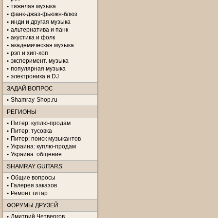
тяжелая музыка
фанк-джаз-фьюжн-блюз
инди и другая музыка
альтернатива и панк
акустика и фолк
академическая музыка
рэп и хип-хоп
эксперимент. музыка
популярная музыка
электроника и DJ
ЗАДАЙ ВОПРОС
Shamray-Shop.ru
РЕГИОНЫ
Питер: куплю-продам
Питер: тусовка
Питер: поиск музыкантов
Украина: куплю-продам
Украина: общение
SHAMRAY GUITARS
Общие вопросы
Галерея заказов
Ремонт гитар
ФОРУМЫ ДРУЗЕЙ
Дмитрий Четвергов