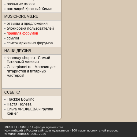
развитие голоса
рок-лицей Красный Химик
MUSICFORUMS.RU
отзывы и предложения
блокировка пользователей
правила форумов
ссылки
список архивных форумов
НАШИ ДРУЗЬЯ
shamray-shop.ru - Самый
Гитарный магазин
Guitarplanet.ru - Магазин для
гитаристов и гитарных
мастеров!
ССЫЛКИ
Tracktor Bowling
Настя Полева
Ольга АРЕФЬЕВА и группа
Ковчег
MUSICFORUMS.RU - форум музыкантов.
Крупнейший в России сайт для музыкантов - 300 тысяч посетителей в месяц.
© MusicForums.ru 2001-2020