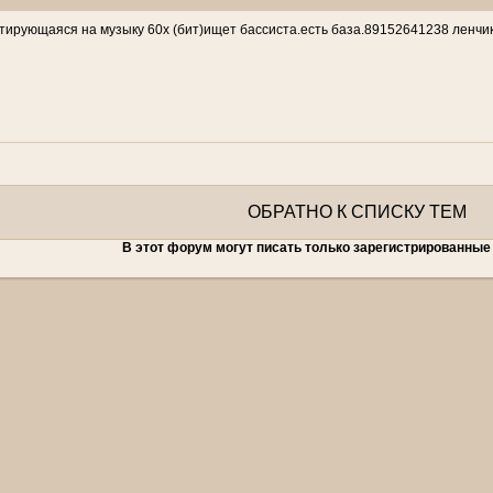
тирующаяся на музыку 60х (бит)ищет бассиста.есть база.89152641238 ленчик
ОБРАТНО К СПИСКУ ТЕМ
В этот форум могут писать только зарегистрированные