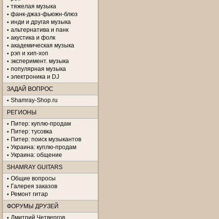
тяжелая музыка
фанк-джаз-фьюжн-блюз
инди и другая музыка
альтернатива и панк
акустика и фолк
академическая музыка
рэп и хип-хоп
эксперимент. музыка
популярная музыка
электроника и DJ
ЗАДАЙ ВОПРОС
Shamray-Shop.ru
РЕГИОНЫ
Питер: куплю-продам
Питер: тусовка
Питер: поиск музыкантов
Украина: куплю-продам
Украина: общение
SHAMRAY GUITARS
Общие вопросы
Галерея заказов
Ремонт гитар
ФОРУМЫ ДРУЗЕЙ
Дмитрий Четвергов