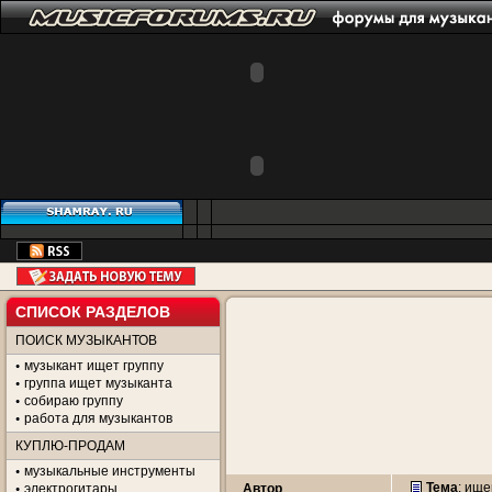
СПИСОК РАЗДЕЛОВ
ПОИСК МУЗЫКАНТОВ
музыкант ищет группу
группа ищет музыканта
собираю группу
работа для музыкантов
КУПЛЮ-ПРОДАМ
музыкальные инструменты
Тема
:
ище
электрогитары
Автор