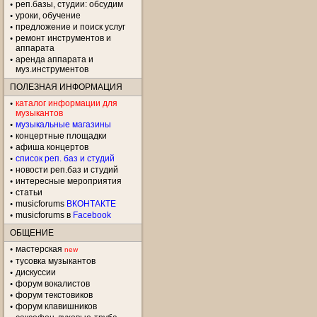
реп.базы, студии: обсудим
уроки, обучение
предложение и поиск услуг
ремонт инструментов и
аппарата
аренда аппарата и
муз.инструментов
ПОЛЕЗНАЯ ИНФОРМАЦИЯ
каталог информации для
музыкантов
музыкальные магазины
концертные площадки
aфиша концертов
список реп. баз и студий
новости реп.баз и студий
интересные мероприятия
статьи
musicforums
ВКОНТАКТЕ
musicforums в
Facebook
ОБЩЕНИЕ
мастерская
new
тусовка музыкантов
дискуссии
форум вокалистов
форум текстовиков
форум клавишников