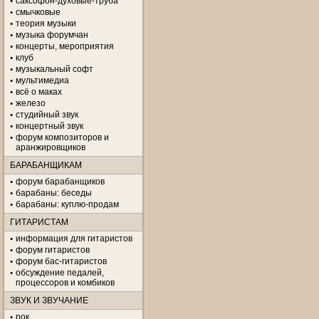
саксофон-духовые-труба
смычковые
теория музыки
музыка форумчан
концерты, мероприятия
клуб
музыкальный софт
мультимедиа
всё о маках
железо
студийный звук
концертный звук
форум композиторов и
аранжировщиков
БАРАБАНЩИКАМ
форум барабанщиков
барабаны: беседы
барабаны: куплю-продам
ГИТАРИСТАМ
информация для гитаристов
форум гитаристов
форум бас-гитаристов
обсуждение педалей,
процессоров и комбиков
ЗВУК И ЗВУЧАНИЕ
рок