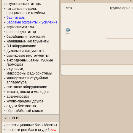
акустические гитары
лео
группа ориен
гитарные педали,
процессоры и комбики
бас-гитары
басовые эффекты и усиление
звукосниматели
разное для гитар
барабаны и перкуссия
клавишные инструменты
DJ оборудование
духовые инструменты
смычковые инструменты
аккордеоны, баяны, губные
гармошки
наушники,
микрофоны,радиосистемы
концертная и студийная
аппаратура
световое оборудование
тексты, песни и мелодии
аранжировки
куплю-продам: другое
отдам бесплатно
чёрный/белый список
УСЛУГИ
репетиционные базы Москвы
новости реп.баз и студий
new