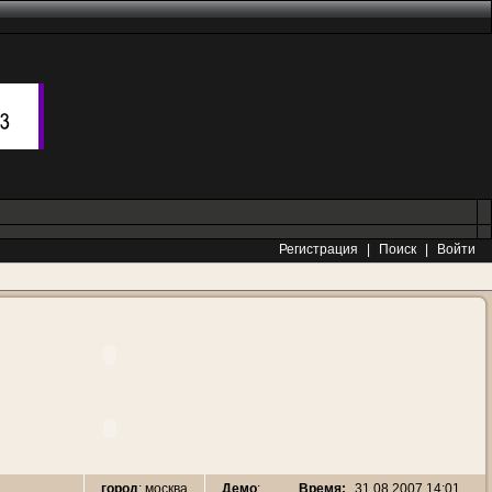
Регистрация
|
Поиск
|
Войти
Время:
31.08.2007 14:01
город
: москва
Демо
: