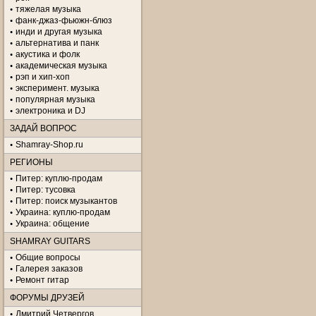
тяжелая музыка
фанк-джаз-фьюжн-блюз
инди и другая музыка
альтернатива и панк
акустика и фолк
академическая музыка
рэп и хип-хоп
эксперимент. музыка
популярная музыка
электроника и DJ
ЗАДАЙ ВОПРОС
Shamray-Shop.ru
РЕГИОНЫ
Питер: куплю-продам
Питер: тусовка
Питер: поиск музыкантов
Украина: куплю-продам
Украина: общение
SHAMRAY GUITARS
Общие вопросы
Галерея заказов
Ремонт гитар
ФОРУМЫ ДРУЗЕЙ
Дмитрий Четвергов