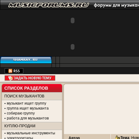
СПИСОК РАЗДЕЛОВ
ПОИСК МУЗЫКАНТОВ
музыкант ищет группу
группа ищет музыканта
собираю группу
работа для музыкантов
КУПЛЮ-ПРОДАМ
музыкальные инструменты
Тема
:
Нуж
электрогитары
Автор