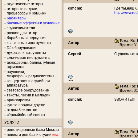
акустические гитары
dimchik
Где ты,наш 
гитарные педали,
http://www.ro
процессоры и комбики
бас-гитары
басовые эффекты и усиление
звукосниматели
разное для гитар
барабаны и перкуссия
Тема
: Re
клавишные инструменты
Автор
Время:
31
DJ оборудование
духовые инструменты
Сергей
С удовольств
смычковые инструменты
аккордеоны, баяны, губные
гармошки
наушники,
микрофоны,радиосистемы
концертная и студийная
аппаратура
Тема
: Re
Автор
световое оборудование
Время:
01
тексты, песни и мелодии
dimchik
ЗВОНИТЕ!!!
аранжировки
куплю-продам: другое
отдам бесплатно
чёрный/белый список
УСЛУГИ
репетиционные базы Москвы
Тема
: Re
Автор
новости реп.баз и студий
new
Время:
02