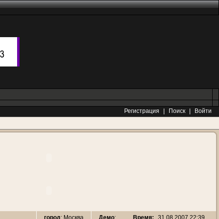
Регистрация
|
Поиск
|
Войти
Время:
31.08.2007 22:39
город
: Москва
Демо
: