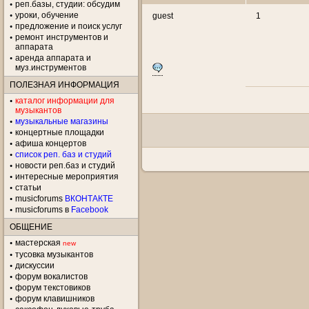
реп.базы, студии: обсудим
уроки, обучение
guest
1
предложение и поиск услуг
ремонт инструментов и
аппарата
аренда аппарата и
муз.инструментов
ПОЛЕЗНАЯ ИНФОРМАЦИЯ
каталог информации для
музыкантов
музыкальные магазины
концертные площадки
aфиша концертов
список реп. баз и студий
новости реп.баз и студий
интересные мероприятия
статьи
musicforums
ВКОНТАКТЕ
musicforums в
Facebook
ОБЩЕНИЕ
мастерская
new
тусовка музыкантов
дискуссии
форум вокалистов
форум текстовиков
форум клавишников