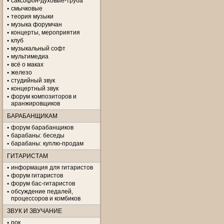
саксофон-духовые-труба
смычковые
теория музыки
музыка форумчан
концерты, мероприятия
клуб
музыкальный софт
мультимедиа
всё о маках
железо
студийный звук
концертный звук
форум композиторов и
аранжировщиков
БАРАБАНЩИКАМ
форум барабанщиков
барабаны: беседы
барабаны: куплю-продам
ГИТАРИСТАМ
информация для гитаристов
форум гитаристов
форум бас-гитаристов
обсуждение педалей,
процессоров и комбиков
ЗВУК И ЗВУЧАНИЕ
рок