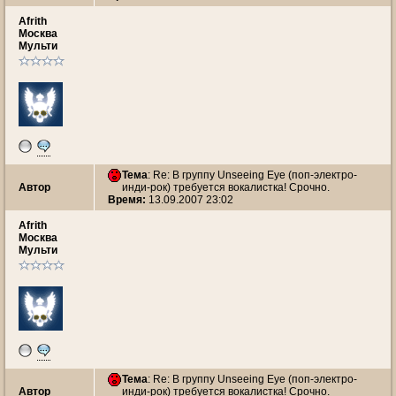
Afrith
Москва
Мульти
Тема
: Re: В группу Unseeing Eye (поп-электро-
Автор
инди-рок) требуется вокалистка! Срочно.
Время:
13.09.2007 23:02
Afrith
Москва
Мульти
Тема
: Re: В группу Unseeing Eye (поп-электро-
Автор
инди-рок) требуется вокалистка! Срочно.