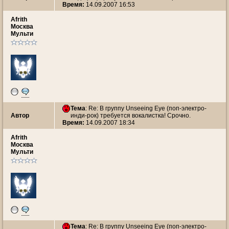
Время:
14.09.2007 16:53
Afrith
Москва
Мульти
Тема
: Re: В группу Unseeing Eye (поп-электро-
Автор
инди-рок) требуется вокалистка! Срочно.
Время:
14.09.2007 18:34
Afrith
Москва
Мульти
Тема
: Re: В группу Unseeing Eye (поп-электро-