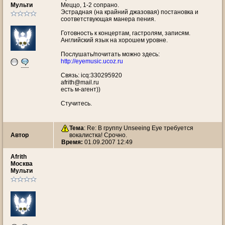
Мульти
Меццо, 1-2 сопрано.
Эстрадная (на крайний джазовая) постановка и
соответствующая манера пения.
Готовность к концертам, гастролям, записям.
Английский язык на хорошем уровне.
Послушать/почитать можно здесь:
http://eyemusic.ucoz.ru
Связь: icq:330295920
afrith@mail.ru
есть м-агент))
Стучитесь.
Тема
: Re: В группу Unseeing Eye требуется
Автор
вокалистка! Срочно.
Время:
01.09.2007 12:49
Afrith
Москва
Мульти