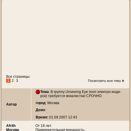
Все страницы:
1
2
3
Посмотреть всю тему
Тема
:
В группу Unseeing Eye (поп-электро-инди-
рок) требуется вокалистка! СРОЧНО.
город
: Москва
Автор
Демо
:
Время:
01.09.2007 12:43
Afrith
От 18 лет.
Москва
Привлекательная внешность.