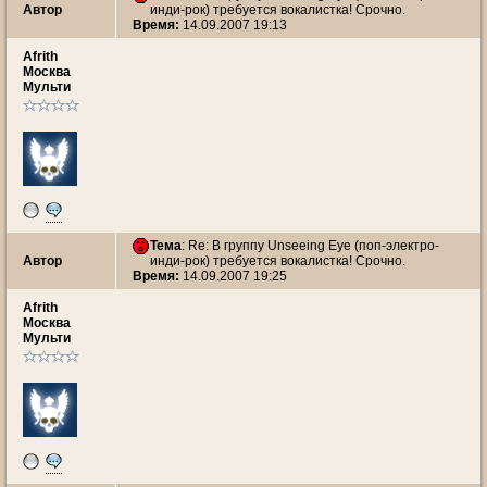
Автор
инди-рок) требуется вокалистка! Срочно.
Время:
14.09.2007 19:13
Afrith
Москва
Мульти
Тема
: Re: В группу Unseeing Eye (поп-электро-
Автор
инди-рок) требуется вокалистка! Срочно.
Время:
14.09.2007 19:25
Afrith
Москва
Мульти