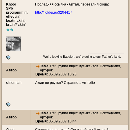
Khooi
Последняя ссылка - битая, перезалил сюда:
SPb
programmin’,
http://ifolder.ru/3204417
effectin’,
beatmakin’,
brainf#ckin’
We're leaving Babylon, we're going to our Father's land.
Тема
: Re: Группа ищет музыкантов. Психоделия,
Автор
арт-рок
Время:
05.09.2007 10:25
sisterman
Люди не рвутся? Странно... Ап тебе
Тема
: Re: Группа ищет музыкантов. Психоделия,
Автор
арт-рок
Время:
05.09.2007 10:44
Леся
Скрипка еще нужна? Опыт работы большой