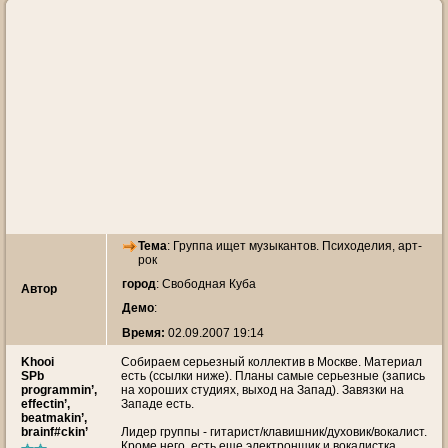
Тема
:
Группа ищет музыкантов. Психоделия, арт-
рок
город
: Свободная Куба
Автор
Демо
:
Время:
02.09.2007 19:14
Khooi
Собираем серьезный коллектив в Москве. Материал
SPb
есть (ссылки ниже). Планы самые серьезные (запись
programmin’,
на хороших студиях, выход на Запад). Завязки на
effectin’,
Западе есть.
beatmakin’,
brainf#ckin’
Лидер группы - гитарист/клавишник/духовик/вокалист.
Кроме него, есть еще электронщик и вокалистка.