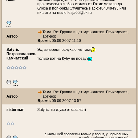
проктически в любых стилях от Готик-метала до
блюза и поп-рока! Стучитесь в асю:484849493 или
пишите на мыло lesja05@bk.ru
Тема
: Re: Группа ищет музыкантов. Психоделия,
Автор
арт-рок
Время:
05.09.2007 11:10
Satyric
Эх, вечером послухаю, чё там
Петропавловск-
Камчатский
только вот на Кубу не поеду
Тема
: Re: Группа ищет музыкантов. Психоделия,
Автор
арт-рок
Время:
05.09.2007 13:57
sisterman
Satyric, ты ж уже отказался)
с милицией проблемы только у ворья, у нормальных
людей проблемы с ментами.(c)