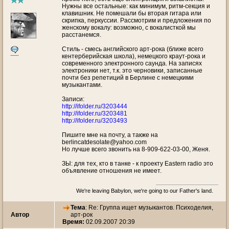
Нужны все остальные: как минимум, ритм-секция и
клавишник. Не помешали бы вторая гитара или
скрипка, перкуссии. Рассмотрим и предложения по
женскому вокалу: возможно, с вокалисткой мы
расстанемся.
Стиль - смесь английского арт-рока (ближе всего
кентерберийская школа), немецкого краут-рока и
современного электронного саунда. На записях
электроники нет, т.к. это черновики, записанные
почти без репетиций в Берлине с немецкими
музыкантами.
Записи:
http://ifolder.ru/3203444
http://ifolder.ru/3203481
http://ifolder.ru/3203493
Пишите мне на почту, а также на
berlincatdesolate@yahoo.com
Но лучше всего звонить на 8-909-622-03-00, Женя.
ЗЫ: для тех, кто в танке - к проекту Eastern radio это
объявление отношения не имеет.
We're leaving Babylon, we're going to our Father's land.
Тема
: Re: Группа ищет музыкантов. Психоделия,
Автор
арт-рок
Время:
02.09.2007 20:39