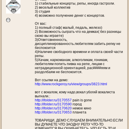
1) стабильные концерты, репы, иногда гастроли.
2) веселый коллектив
3) студия
4) возможно получение денег с концертов.
От вас:
1) полный стаф( малый, педаль, железо)
2) Возможность сыграть что на демках( без разницы
скоко вы играете)
3)Ответсвненность,
дисциплинированность.любителям забить репку не
беспокоится
4)Наличие свободного времени и оплата своей части
репы.
5)Хачам, наркоманам, алкоголикам, гоникам,
любителям попить пивка на репе, лицам с
нетрадиционной ориентацией, рас####яям и
раздолбаям не беспокоится.
Вот ссылки на демо:
http://www.rockgeroy.ru/view/groups/3823.html
вот с вокалом, кому надо,вокал убогий вокалиста
выгнали.:
http://ifolder.ru/3170557
pain is gone
http://ifolder.ru/3170590
город
http://ifolder.ru/3170620
немое кино
http://ifolder.ru/3170653
планета
ТОВАРИЩИ, ДЕМО СЛУШАЕМ ВНИМАТЕЛЬНО.ЕСЛИ
ВЫ ДУМАЕТЕ ЧТО ЗАОДНУ РЕПУ ЧТО-ТО
ИЗМЕНИТСЯ ВЫ ОШИБАЕТЕСЬ, ЧТО ЕСТЬ ТО И