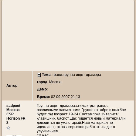
Тема
:
гранж группа ищет драмера
город
: Москва
Автор
Демо
:
Время:
02.09.2007 21:13
sadpoet
Группа ищет драмера.стиль игры гранж с
Москва
различными элеметнами.Группе октябре в окятбре
ESP
будет год.возраст 19-24.Состав пока: гитарист/
Horizon FR
клавишник, басист.Щас пишется новый материал и
2
доводится до ума старый.Наш материал не
идеалаен, готовы серьезно работать над его
улучшением.
От нас: