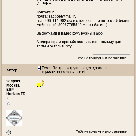
ИГРАЕМ.
Контакты:
почта: sadpoet@mail.ru
ася: 496-414-902 если отключена пишите в оффлайн
мобильный: 89067785548 Макс ( басист)
За фотками и видео кому нужны в асю
Модераторам просьба закрыть все предыдущие
темы и оставить эту.
Тебе не помогут и инопланетяне
Тема
: Re: гранж группа ищет драмера
Автор
Время:
03.09.2007 00:34
sadpoet
Москва
ESP
Horizon FR
2
Тебе не помогут и инопланетяне