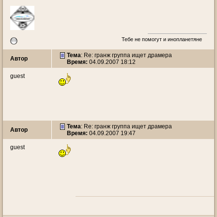
Тебе не помогут и инопланетяне
Тема
: Re: гранж группа ищет драмера
Автор
Время:
04.09.2007 18:12
guest
Тема
: Re: гранж группа ищет драмера
Автор
Время:
04.09.2007 19:47
guest