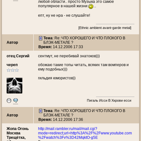
любой области.. просто Музыка это самое
популярное в нашей жизни
..
епт, ну не нра - не слушайте!
[Ethnic ambient avant-garde metal]
Тема
: Re: ЧТО ХОРОШЕГО И ЧТО ПЛОХОГО В
Автор
БЛЭК-МЕТАЛЕ ?
Время:
14.12.2006 17:33
отец Сергий
сентмут, не перебивай знатоков)))
череп
обожаю такие топы читать, всяких там вомперов и
ему подобных)))
гильдия юмористов))
Пигаль Исси В Хкрови есси
Тема
: Re: ЧТО ХОРОШЕГО И ЧТО ПЛОХОГО В
Автор
БЛЭК-МЕТАЛЕ ?
Время:
14.12.2006 17:36
Жопа Огонь
http://mail.rambler.ru/mail/mail.cgi?
Москва
mode=redirect;url=http%3A%2F%2Fwww.youtube.com
Трещётка,
%2Fwatch%3Fv%3D42MqktO-g5E