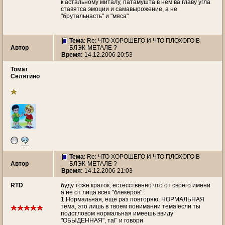
к астальному миталу, патамушта в нем ва главу угла
ставятса эмоции и самавырожение, а не
"брутальнасть" и "мяса"
Тема
: Re: ЧТО ХОРОШЕГО И ЧТО ПЛОХОГО В
Автор
БЛЭК-МЕТАЛЕ ?
Время:
14.12.2006 20:53
Томат
Селятино
Тема
: Re: ЧТО ХОРОШЕГО И ЧТО ПЛОХОГО В
Автор
БЛЭК-МЕТАЛЕ ?
Время:
14.12.2006 21:03
RTD
буду тоже краток, естесственно что от своего имени
а не от лица всех "блекеров":
1.Нормальная, еще раз повторяю, НОРМАЛЬНАЯ
тема, это лишь в твоем понимании тема!если ты
подстловом нормальная имеешь ввиду
"ОБЫДЕННАЯ", таГ и говори