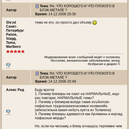
Тема
: Re: ЧТО ХОРОШЕГО И ЧТО ПЛОХОГО В
Автор
БЛЭК-МЕТАЛЕ ?
Время:
14.12.2006 20:36
Shrэd
тема не его, он просто дал объяву
Санкт-
Петербург
Paiste,
Stagg,
Tama,
Marlboro
Модерирование моих сообщений ведёт к половому
бессилию, венерическим заболеваниям, венцу
безбрачия и диарее ©
Тема
: Re: ЧТО ХОРОШЕГО И ЧТО ПЛОХОГО В
Автор
БЛЭК-МЕТАЛЕ ?
Время:
14.12.2006 20:48
Алекс Ред
Буду краток
1. Пачиму блекиры не пают на НАРМАЛЬНЫЕ, ищо
рас павтарю, НАРМАЛЬНЫЕ темы?
2. Пачиму у блекирав всигда такие изъйопско-
пафасные труднапраизнасимые нозванийа
(абизатильна какая-небуть куета из Толкиена)
3. Пачиму блекиры адиваются как Арликины и корчад
пафасные морды?
Но, если па-чеснаму, к блеку атнашусь терпимее чем