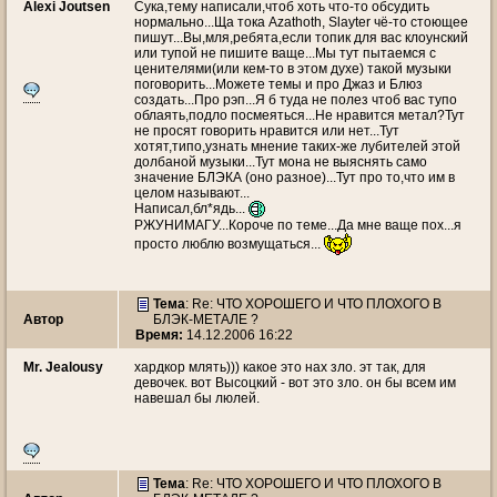
Alexi Joutsen
Сука,тему написали,чтоб хоть что-то обсудить
нормально...Ща тока Azathoth, Slayter чё-то стоющее
пишут...Вы,мля,ребята,если топик для вас клоунский
или тупой не пишите ваще...Мы тут пытаемся с
ценителями(или кем-то в этом духе) такой музыки
поговорить...Можете темы и про Джаз и Блюз
создать...Про рэп...Я б туда не полез чтоб вас тупо
облаять,подло посмеяться...Не нравится метал?Тут
не просят говорить нравится или нет...Тут
хотят,типо,узнать мнение таких-же лубителей этой
долбаной музыки...Тут мона не выяснять само
значение БЛЭКА (оно разное)...Тут про то,что им в
целом называют...
Написал,бл*ядь...
РЖУНИМАГУ...Короче по теме...Да мне ваще пох...я
просто люблю возмущаться...
Тема
: Re: ЧТО ХОРОШЕГО И ЧТО ПЛОХОГО В
Автор
БЛЭК-МЕТАЛЕ ?
Время:
14.12.2006 16:22
Mr. Jealousy
хардкор млять))) какое это нах зло. эт так, для
девочек. вот Высоцкий - вот это зло. он бы всем им
навешал бы люлей.
Тема
: Re: ЧТО ХОРОШЕГО И ЧТО ПЛОХОГО В