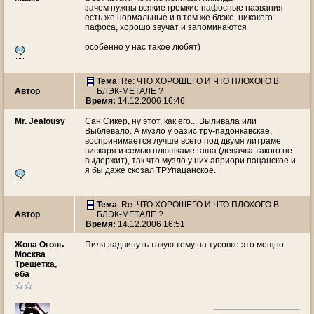
зачем нужны всякие громкие пафосные названия
есть же нормальные и в том же блэке, никакого
пафоса, хорошо звучат и запоминаются
особенно у нас такое любят)
Тема
: Re: ЧТО ХОРОШЕГО И ЧТО ПЛОХОГО В
Автор
БЛЭК-МЕТАЛЕ ?
Время:
14.12.2006 16:46
Mr. Jealousy
Сан Сикер, ну этот, как его... Выливала или
Выблевало. А музло у оазис тру-падонкавскае,
воспринимается лучше всего под двумя литраме
вискаря и семью плюшкаме гаша (девачка такого не
выдержит), так что музло у них априори пацанское и
я бы даже скозал ТРУпацанское.
Тема
: Re: ЧТО ХОРОШЕГО И ЧТО ПЛОХОГО В
Автор
БЛЭК-МЕТАЛЕ ?
Время:
14.12.2006 16:51
Жопа Огонь
Пиля,задвинуть такую тему на тусовке это мощно
Москва
Трещётка,
ёба