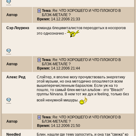
Тема
: Re: ЧТО ХОРОШЕГО И ЧТО ПЛОХОГО В
Автор
БЛЭК-МЕТАЛЕ ?
Время:
14.12.2006 21:33
Сэр Лоуренз
команда блецкмиталистов переодетых в носорогов
это однозначно -
Тема
: Re: ЧТО ХОРОШЕГО И ЧТО ПЛОХОГО В
Автор
БЛЭК-МЕТАЛЕ ?
Время:
14.12.2006 21:44
Алекс Ред
Слэйтер, я вполне могу прочувствовать энергетику
этой музыки, но она методично опошляется всем
вышеперечисленным барахлом. Если уж на то
пошло, то самый блек-метал альбом - это "Bleach"
группы Nirvana. В нем тот же дух и feeling, только без
всей ненужной мишуры.
Тема
: Re: ЧТО ХОРОШЕГО И ЧТО ПЛОХОГО В
Автор
БЛЭК-МЕТАЛЕ ?
Время:
14.12.2006 21:50
Needled
Блин, нашли где тему запостить, и она так "свежа" ко