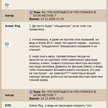
Тема
: Re: ЧТО ХОРОШЕГО И ЧТО ПЛОХОГО В
Автор
БЛЭК-МЕТАЛЕ ?
Время:
14.12.2006 21:19
Алекс Ред
1. Да пусть будет "обыденная", если тебе так
привычнее.
2. понимаешь, я даже не против этих названий, но
ведь в блеке ВСЕ такие. Ни одного нарма... хорошо,
хорошо, "обыденного" блекерского названия я не
слышал.
3. надо знать меру. трехметровые гвозди на
браслетах не сделают тебя замогильно ужасным.
знаешь, в кино, самые страшные монстры выглядят
как люди (вспомни Дэмиена из фильма Омен), а когда
тебе показывают восьмиголового носорога, это уже
не так пугает - не замечал??? некоторых вещей
гораздо проще добиться актерским мастерством чем
тонной грима.
Тема
: Re: ЧТО ХОРОШЕГО И ЧТО ПЛОХОГО В
Автор
БЛЭК-МЕТАЛЕ ?
Время:
14.12.2006 21:27
RTD
Алекс Ред...я ведь не призываю говорить "это