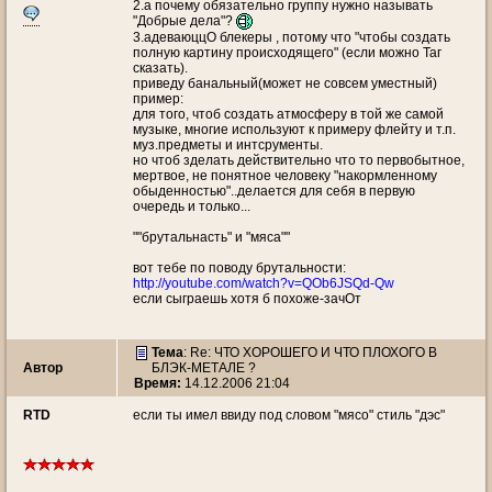
2.а почему обязательно группу нужно называть
"Добрые дела"?
3.адеваюццО блекеры , потому что "чтобы создать
полную картину происходящего" (если можно Таг
сказать).
приведу банальный(может не совсем уместный)
пример:
для того, чтоб создать атмосферу в той же самой
музыке, многие используют к примеру флейту и т.п.
муз.предметы и интсрументы.
но чтоб зделать действительно что то первобытное,
мертвое, не понятное человеку "накормленному
обыденностью"..делается для себя в первую
очередь и только...
""брутальнасть" и "мяса""
вот тебе по поводу брутальности:
http://youtube.com/watch?v=QOb6JSQd-Qw
если сыграешь хотя б похоже-зачОт
Тема
: Re: ЧТО ХОРОШЕГО И ЧТО ПЛОХОГО В
Автор
БЛЭК-МЕТАЛЕ ?
Время:
14.12.2006 21:04
RTD
если ты имел ввиду под словом "мясо" стиль "дэс"