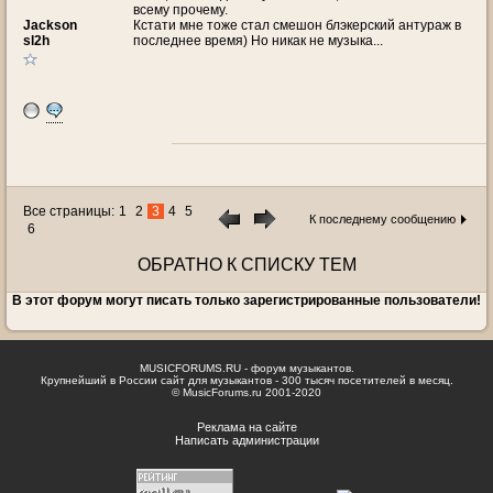
всему прочему.
Jackson
Кстати мне тоже стал смешон блэкерский антураж в
sl2h
последнее время) Но никак не музыка...
Все страницы:
1
2
3
4
5
К последнему сообщению
6
ОБРАТНО К СПИСКУ ТЕМ
В этот форум могут писать только зарегистрированные пользователи!
MUSICFORUMS.RU - форум музыкантов.
Крупнейший в России сайт для музыкантов - 300 тысяч посетителей в месяц.
© MusicForums.ru 2001-2020
Реклама на сайте
Написать администрации