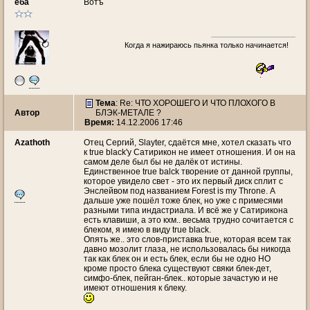
ёба
Вотъ
Когда я нажираюсь пьянка только начинается!
Тема
: Re: ЧТО ХОРОШЕГО И ЧТО ПЛОХОГО В
Автор
БЛЭК-МЕТАЛЕ ?
Время:
14.12.2006 17:46
Azathoth
Отец Сергий, Slayter, сдаётся мне, хотел сказать что
к true black'у Сатирикон не имеет отношения. И он на
самом деле был бы не далёк от истины.
Единственное true balck творение от данной группы,
которое увидело свет - это их первый диск сплит с
Энслейвом под названием Forest is my Throne. А
дальше уже пошёл тоже блек, но уже с примесями
разными типа индастриала. И всё же у Сатирикона
есть клавиши, а это кхм.. весьма трудно сочитается с
блеком, я имею в виду true black.
Опять же.. это слов-приставка true, которая всем так
давно мозолит глаза, не использовалась бы никогда
так как блек он и есть блек, если бы не одно НО
кроме просто блека существуют свяки блек-дет,
симфо-блек, пейган-блек.. которые зачастую и не
имеют отношения к блеку.