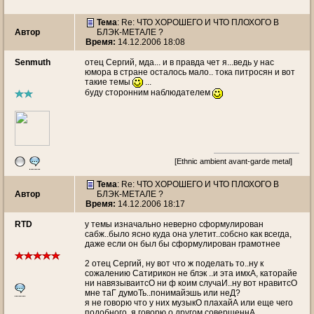
Тема
: Re: ЧТО ХОРОШЕГО И ЧТО ПЛОХОГО В
Автор
БЛЭК-МЕТАЛЕ ?
Время:
14.12.2006 18:08
Senmuth
отец Сергий, мда... и в правда чет я...ведь у нас
юмора в стране осталось мало.. тока питросян и вот
такие темы
...
буду сторонним наблюдателем
[Ethnic ambient avant-garde metal]
Тема
: Re: ЧТО ХОРОШЕГО И ЧТО ПЛОХОГО В
Автор
БЛЭК-МЕТАЛЕ ?
Время:
14.12.2006 18:17
RTD
у темы изначально неверно сформулирован
сабж..было ясно куда она улетит..собсно как всегда,
даже если он был бы сформулирован грамотнее
2 отец Сергий, ну вот что ж поделать то..ну к
сожалению Сатирикон не блэк ..и эта имхА, каторайе
ни навязываитсО ни ф коим случаИ..ну вот нравитсО
мне таГ думоТь..понимайэшь или неД?
я не говорю что у них музыкО плахайА или еще чего
подобного..я говорю о другом совершеннА