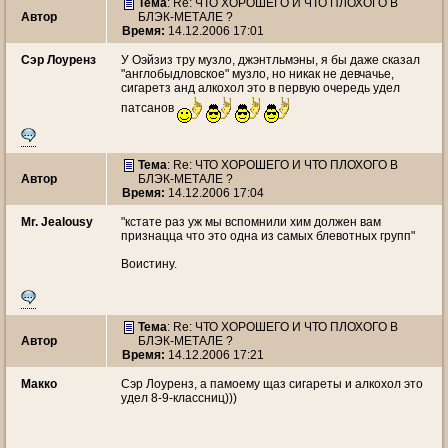
Тема
: Re: ЧТО ХОРОШЕГО И ЧТО ПЛОХОГО В
Автор
БЛЭК-МЕТАЛЕ ?
Время:
14.12.2006 17:01
Сэр Лоуренз
У Оэйзиз тру музло, джэнтльмэны, я бы даже сказал
"англобыдловское" музло, но никак не девчачье,
сигаретз анд алкохол это в первую очередь удел
патсанов
Тема
: Re: ЧТО ХОРОШЕГО И ЧТО ПЛОХОГО В
Автор
БЛЭК-МЕТАЛЕ ?
Время:
14.12.2006 17:04
Mr. Jealousy
"кстате раз уж мы вспомнили хим должен вам
признацца что это одна из самых блевотных групп"
Воистину.
Тема
: Re: ЧТО ХОРОШЕГО И ЧТО ПЛОХОГО В
Автор
БЛЭК-МЕТАЛЕ ?
Время:
14.12.2006 17:21
Макко
Сэр Лоуренз, а памоему щаз сигареты и алкохол это
удел 8-9-классниц)))