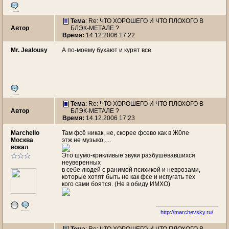
Тема
: Re: ЧТО ХОРОШЕГО И ЧТО ПЛОХОГО В
Автор
БЛЭК-МЕТАЛЕ ?
Время:
14.12.2006 17:22
Mr. Jealousy
А по-моему бухают и курят все.
Тема
: Re: ЧТО ХОРОШЕГО И ЧТО ПЛОХОГО В
Автор
БЛЭК-МЕТАЛЕ ?
Время:
14.12.2006 17:23
Marchello
Там фсё никак, не, скорее фсево как в Ж0пе
Москва
этж не музыко,....
вокал
Это шумо-крикливые звуки разбушевавшихся
неуверенных
в себе людей с ранимой психикой и неврозами,
которые хотят быть не как фсе и испугать тех
кого сами боятся. (Не в обиду ИМХО)
http://marchevsky.ru/