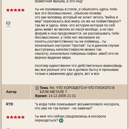
грамотная музыка, а это неД"
ты не понимаешь в стиле, и обьяснять здесь тебе
все это безсмысленно...обьясню почему:
это как человеку, который не хочет читать "войну и
мир" пересказать всю книгу..он же не поймет!верно?
так же и здесь- блек -это история которая по сей
день живет во многих из нас(я вообще, а не про
форум) и она продолжается..ее рассказывать тебе
бессмысленно..у тебя нет желаниее ее
понять,соответственно ты не поймешь...ты
изначально настроен "против"..ты в данном случае
выступаешь нигилистом(если можно так
сказать)..изначально говоришь-гафно..имхО это не
верное видиние мира.
поэтому единственно что действительно важно(ведь
мы все разные-это так и должно быть) я призываю
только к уважению друг друга, вот и все
Тема
: Re: ЧТО ХОРОШЕГО И ЧТО ПЛОХОГО В
Автор
БЛЭК-МЕТАЛЕ ?
Время:
14.12.2006 21:31
RTD
"а когда тебе показывают восьмиголового носорога,
это уже не так пугает - не замечал"
ты мне что сейчас,предлагаешь в носорога
переодеться?