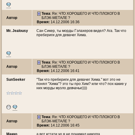
Тема
: Re: ЧТО ХОРОШЕГО И ЧТО ПЛОХОГО В
Автор
БЛЭК-МЕТАЛЕ ?
Время:
14.12.2006 16:36
Mr. Jealousy
Сан Сикер, ты морды Гэлахеров видел? Ага. Так что
пребериги для девачег Хима.
Тема
: Re: ЧТО ХОРОШЕГО И ЧТО ПЛОХОГО В
Автор
БЛЭК-МЕТАЛЕ ?
Время:
14.12.2006 16:41
SunSeeker
"Так что пребериги для девачег Хима." вот это не
понял "Хима"? это ты про Хим? или что? пох какие у
них морды музло девчачье))))
Тема
: Re: ЧТО ХОРОШЕГО И ЧТО ПЛОХОГО В
Автор
БЛЭК-МЕТАЛЕ ?
Время:
14.12.2006 16:45
Макко
а вот кстати чо я не понимал никогда