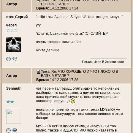
Тема
: Re: ЧТО ХОРОШЕГО И ЧТО ПЛОХОГО В
Автор
БЛЭК-МЕТАЛЕ ?
Время:
14.12.2006 17:24
отец Сергий
"...Ща тока Azathoth, Slayter чё-то стоющее пишут..."
череп
угу
"кстати, Сатирикон -не блэк" (С) СЛЭЙТЕР
очень стоящее замечание
жгите дальше
Пигаль Исси В Хкрови есси
Тема
: Re: ЧТО ХОРОШЕГО И ЧТО ПЛОХОГО В
Автор
БЛЭК-МЕТАЛЕ ?
Время:
14.12.2006 17:28
Senmuth
чет перечитал тему... опять какие то непонятные
разборки что одно гамно, а другое не гамно... еще
одна причина шоб спустить негативную энергию,
пацапаца, поругаца
нежели не понятно что в таких темах МУЗЫКА уж
вобшще не фигурирует.. она словно лишняя в этом
базаре..
МУЗЫКА есть в любом стиле, и неМУЗЫКИ тож
полно, так же и ИДЕАЛОГИЮ можно навязать в