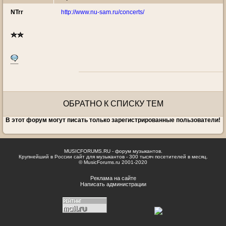
NTrr
http://www.nu-sam.ru/concerts/
ОБРАТНО К СПИСКУ ТЕМ
В этот форум могут писать только зарегистрированные пользователи!
MUSICFORUMS.RU - форум музыкантов.
Крупнейший в России сайт для музыкантов - 300 тысяч посетителей в месяц.
© MusicForums.ru 2001-2020
Реклама на сайте
Написать администрации