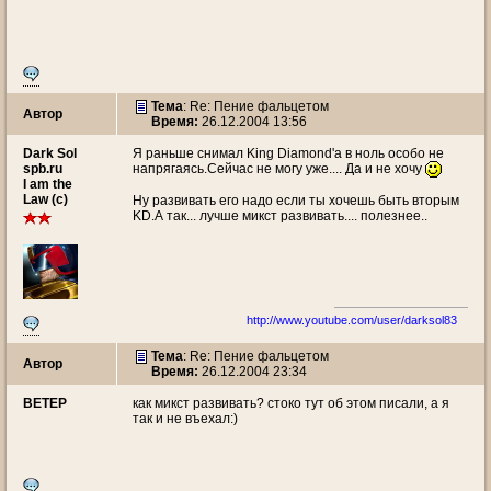
Тема
: Re: Пение фальцетом
Автор
Время:
26.12.2004 13:56
Dark Sol
Я раньше снимал King Diamond'a в ноль особо не
spb.ru
напрягаясь.Сейчас не могу уже.... Да и не хочу
I am the
Law (c)
Ну развивать его надо если ты хочешь быть вторым
KD.А так... лучше микст развивать.... полезнее..
http://www.youtube.com/user/darksol83
Тема
: Re: Пение фальцетом
Автор
Время:
26.12.2004 23:34
ВЕТЕР
как микст развивать? стоко тут об этом писали, а я
так и не въехал:)