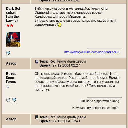
Время:
27.12.2004 01:41
Dark Sol
1)Вся клссика рока и металла.Исключая King
spb.ru
Diamond и фальцетных скримеров вроде
I am the
Халфорда,Шиперса,Миднайта.
Law (c)
2)правильно извлекать звук.Грамотно округлять и
выдерживать
http://www.youtube.com/user/darksol83
Тема
: Re: Пение фальцетом
Автор
Время:
27.12.2004 02:27
Ветeр
OK. глянь сюда. У меня - бас, или же баритон. И я -
Киев
начинающий сингер. Уже на ми1 - проблемы. Если я
Голос
сечас начну классику рока петь,ту что ты указал, ты
понимаешь, что со мной станет? Токо печатать и
смогу тут.
I'm just a singer with a song
How can I try to right the wrong?..
Тема
: Re: Пение фальцетом
Автор
Время:
27.12.2004 13:43