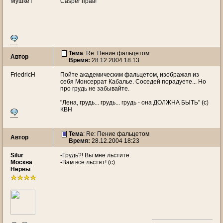
МушкеТ
Casper прав!
Тема
: Re: Пение фальцетом
Автор
Время:
28.12.2004 18:13
FriedricH
Пойте академическим фальцетом, изображая из
себя Монсеррат Кабалье. Соседей порадуете... Но
про грудь не забывайте.
"Лена, грудь... грудь... грудь - она ДОЛЖНА БЫТЬ" (с)
КВН
Тема
: Re: Пение фальцетом
Автор
Время:
28.12.2004 18:23
Silur
-Грудь?! Вы мне льстите.
Москва
-Вам все льстят! (с)
Нервы