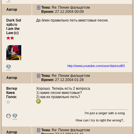
Тема
: Re: Пение фальцетом
Автор
Время:
27.12.2004 00:09
Dark Sol
Да блин правильно петь микстовые песни.
spb.ru
I am the
Law (c)
http://www.youtube.com/user/darksol83
Тема
: Re: Пение фальцетом
Автор
Время:
27.12.2004 01:28
Ветeр
Хорошо. Теперь есть 2 вопроса.
Киев
1) какие песни микстовые?
Голос
2) как их правильно петь?
I'm just a singer with a song
How can I try to right the wrong?..
Тема
: Re: Пение фальцетом
Автор