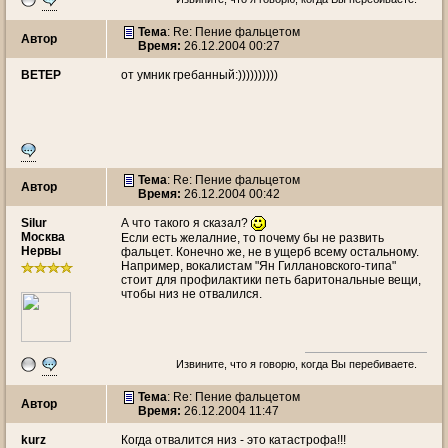
Тема
: Re: Пение фальцетом
Автор
Время:
26.12.2004 00:27
ВЕТЕР
от умник гребанный:))))))))))
Тема
: Re: Пение фальцетом
Автор
Время:
26.12.2004 00:42
Silur
А что такого я сказал?
Москва
Если есть желалние, то почему бы не развить
Нервы
фальцет. Конечно же, не в ущерб всему остальному.
Например, вокалистам "Ян Гиллановского-типа"
стоит для профилактики петь баритональные вещи,
чтобы низ не отвалился.
Извините, что я говорю, когда Вы перебиваете.
Тема
: Re: Пение фальцетом
Автор
Время:
26.12.2004 11:47
kurz
Когда отвалится низ - это катастрофа!!!