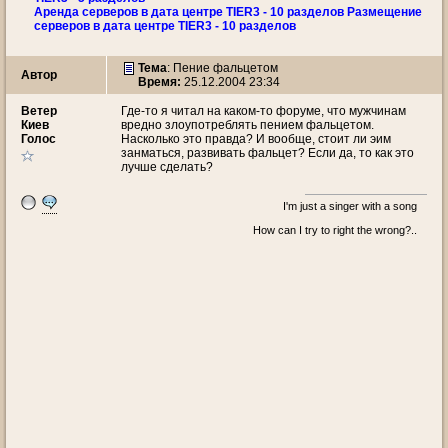
Аренда серверов в дата центре TIER3 - 10 разделов Размещение
серверов в дата центре TIER3 - 10 разделов
Тема
:
Пение фальцетом
Автор
Время:
25.12.2004 23:34
Ветeр
Где-то я читал на каком-то форуме, что мужчинам
Киев
вредно злоупотреблять пением фальцетом.
Голос
Насколько это правда? И вообще, стоит ли эим
занматься, развивать фальцет? Если да, то как это
лучше сделать?
I'm just a singer with a song
How can I try to right the wrong?..