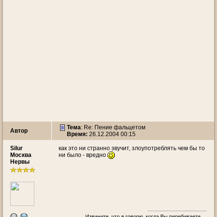
Тема
: Re: Пение фальцетом
Автор
Время:
26.12.2004 00:15
Silur
как это ни странно звучит, злоупотреблять чем бы то
Москва
ни было - вредно
Нервы
Извините, что я говорю, когда Вы перебиваете.