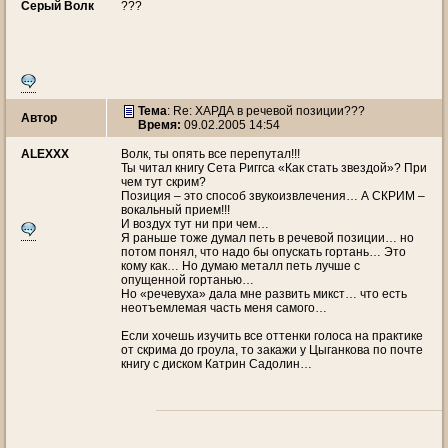
Серый Волк
???
Тема
: Re: ХАРДА в речевой позиции???
Автор
Время:
09.02.2005 14:54
ALEXXX
Волк, ты опять все перепутал!!!
Ты читал книгу Сета Риггса «Как стать звездой»? При
чем тут скрим?
Позиция – это способ звукоизвлечения… А СКРИМ –
вокальный прием!!!
И воздух тут ни при чем…
Я раньше тоже думал петь в речевой позиции… но
потом понял, что надо бы опускать гортань… Это
кому как… Но думаю металл петь лучше с
опущенной гортанью…
Но «речевуха» дала мне развить микст… что есть
неотъемлемая часть меня самого…
Если хочешь изучить все оттенки голоса на практике
от скрима до гроула, то закажи у Цыганкова по почте
книгу с диском Катрин Садолин…