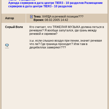
Аренда серверов в дата центре TIER3 - 10 разделов Размещение
серверов в дата центре TIER3 - 10 разделов
Тема
:
ХАРДА в речевой позиции???
Автор
Время:
08.02.2005 14:42
Серый Волк
Кто считает, что ТЯЖЕЛАЯ МУЗЫКА должна петься в
речевухе? Я вообще запутался, где грань между
речевой и скримом?
з.ы. если слышно воздух при пении, значит речевая
что ли? Где граница проходит? Или там в
децибеллах замеряют???