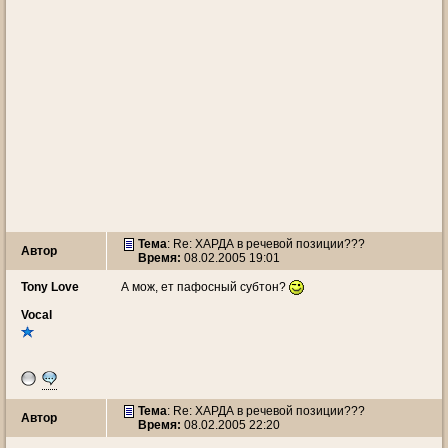
Тема
: Re: ХАРДА в речевой позиции???
Автор
Время:
08.02.2005 19:01
Tony Love
А мож, ет пафосный субтон?
Vocal
Тема
: Re: ХАРДА в речевой позиции???
Автор
Время:
08.02.2005 22:20