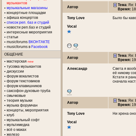
музыкантов
Тема
: Re
Автор
музыкальные магазины
Время:
18
концертные площадки
aфиша концертов
Tony Love
Было бы каво
список реп. баз и студий
Vocal
новости реп.баз и студий
интересные мероприятия
статьи
musicforums
ВКОНТАКТЕ
musicforums в
Facebook
ОБЩЕНИЕ
Тема
: Re
Автор
Время:
19
мастерская
new
тусовка музыкантов
Александр
Света я вооб
дискуссии
её никому со
форум вокалистов
Кстати я ран
форум текстовиков
сначала наст
форум клавишников
саксофон-духовые-труба
смычковые
теория музыки
Тема
: Re
Автор
Время:
19
музыка форумчан
концерты, мероприятия
Tony Love
Ни хрена оно
клуб
музыкальный софт
Vocal
мультимедиа
всё о маках
железо