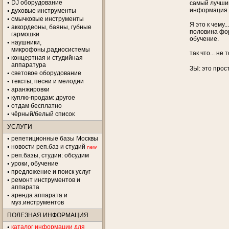
DJ оборудование
самый лучший
информация.
духовые инструменты
смычковые инструменты
Я это к чему
аккордеоны, баяны, губные
половина фор
гармошки
обучение.
наушники,
микрофоны,радиосистемы
так что... не
концертная и студийная
аппаратура
ЗЫ: это прос
световое оборудование
тексты, песни и мелодии
аранжировки
куплю-продам: другое
отдам бесплатно
чёрный/белый список
УСЛУГИ
репетиционные базы Москвы
новости реп.баз и студий
new
реп.базы, студии: обсудим
уроки, обучение
предложение и поиск услуг
ремонт инструментов и
аппарата
аренда аппарата и
муз.инструментов
ПОЛЕЗНАЯ ИНФОРМАЦИЯ
каталог информации для