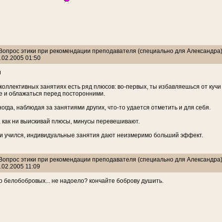
: Вопрос этики при рекомендации преподавателя (специально для Александра
.02.2005 01:50
 коллективных занятиях есть ряд плюсов: во-первых, ты избавляешься от куч
е и облажаться перед посторонними.
ногда, наблюдая за занятиями других, что-то удается отметить и для себя.
, как ни выискивай плюсы, минусы перевешивают.
и учился, индивидуальные занятия дают неизмеримо больший эффект.
: Вопрос этики при рекомендации преподавателя (специально для Александра
.02.2005 11:09
ро белобобровых... не надоело? кончайте боброву душить.