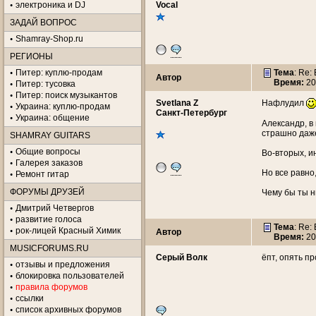
электроника и DJ
Vocal
ЗАДАЙ ВОПРОС
Shamray-Shop.ru
РЕГИОНЫ
Питер: куплю-продам
Тема
: Re
Автор
Время:
20
Питер: тусовка
Питер: поиск музыкантов
Svetlana Z
Нафлудил
Украина: куплю-продам
Санкт-Петербург
Украина: общение
Александр, в
страшно даж
SHAMRAY GUITARS
Общие вопросы
Во-вторых, и
Галерея заказов
Но все равно
Ремонт гитар
ФОРУМЫ ДРУЗЕЙ
Чему бы ты н
Дмитрий Четвергов
развитие голоса
Тема
: Re
рок-лицей Красный Химик
Автор
Время:
20
MUSICFORUMS.RU
Серый Волк
ёпт, опять п
отзывы и предложения
блокировка пользователей
правила форумов
ссылки
список архивных форумов