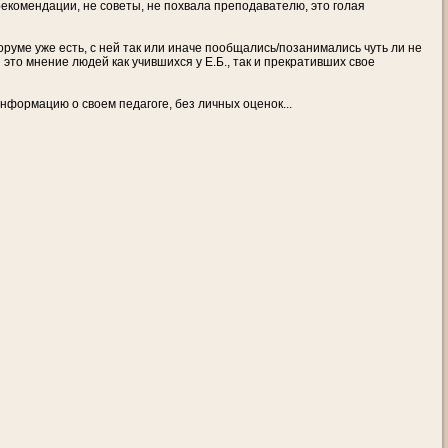
 рекомендации, не советы, не похвала преподавателю, это голая
оруме уже есть, с ней так или иначе пообщались/позанимались чуть ли не
это мнение людей как учившихся у Е.Б., так и прекративших свое
нформацию о своем педагоге, без личных оценок...