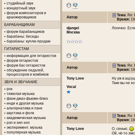
студийный звук
концертный звук
форум композиторов и
Тема
: Re
аранжировщиков
Автор
Время:
19
БАРАБАНЩИКАМ
djangel
Логично. Если
форум барабанщиков
Москва
барабаны: беседы
барабаны: куплю-продам
ГИТАРИСТАМ
информация для гитаристов
форум гитаристов
форум бас-гитаристов
Тема
: Re
Автор
Время:
19
обсуждение педалей,
процессоров и комбиков
Tony Love
Ну уж в ацсу
ЗВУК И ЗВУЧАНИЕ
Таки вы не х
Vocal
рок
тяжелая музыка
фанк-джаз-фьюжн-блюз
инди и другая музыка
альтернатива и панк
акустика и фолк
Тема
: Re
академическая музыка
Автор
Время:
19
рэп и хип-хоп
эксперимент. музыка
Tony Love
О, сенькс.
популярная музыка
Ой, чё-то зв