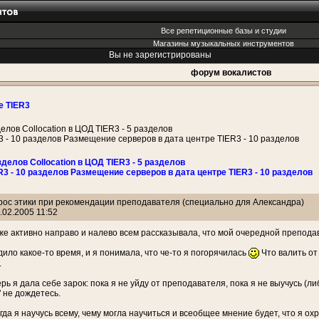
Все репетиционные базы и студии
Магазины музыкальных инструментов
Вы не зарегистрированы
форум вокалистов
е TIER3
делов Collocation в ЦОД TIER3 - 5 разделов
3 - 10 разделов Размещение серверов в дата центре TIER3 - 10 разделов
зделов Collocation в ЦОД TIER3 - 5 разделов
R3 - 10 разделов Размещение серверов в дата центре TIER3 - 10 разделов
рос этики при рекомендации преподавателя (специально для Александра)
.02.2005 11:52
оже активно направо и налево всем рассказывала, что мой очередной преподав
ило какое-то время, и я понимала, что че-то я погорячилась
Что валить от
.
рь я дала себе зарок: пока я не уйду от преподавателя, пока я не выучусь (л
 не дождетесь.
гда я научусь всему, чему могла научиться и всеобщее мнение будет, что я охре