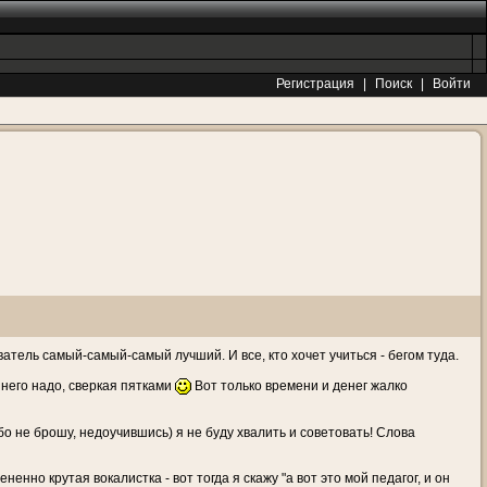
Регистрация
|
Поиск
|
Войти
атель самый-самый-самый лучший. И все, кто хочет учиться - бегом туда.
 него надо, сверкая пятками
Вот только времени и денег жалко
ибо не брошу, недоучившись) я не буду хвалить и советовать! Слова
ненно крутая вокалистка - вот тогда я скажу "а вот это мой педагог, и он