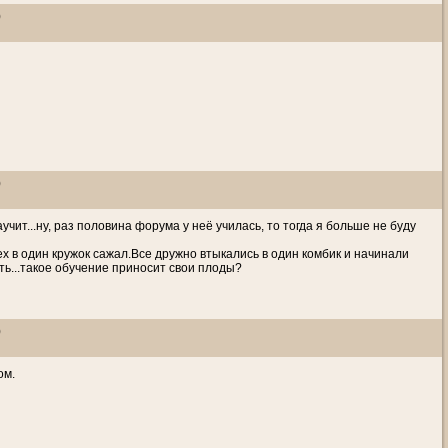
)
)
чит...ну, раз половина форума у неё училась, то тогда я больше не буду
ех в один кружок сажал.Все дружно втыкались в один комбик и начинали
ть...такое обучение приносит свои плоды?
)
ом.