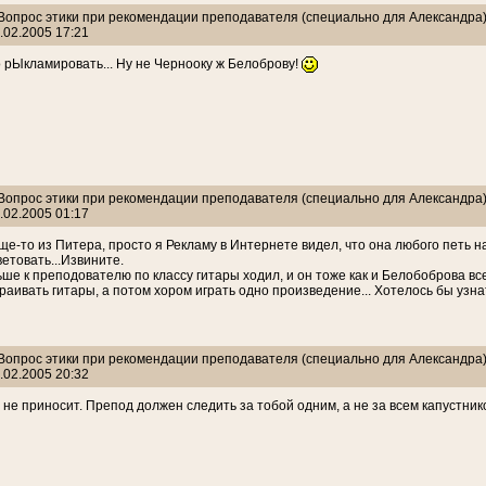
: Вопрос этики при рекомендации преподавателя (специально для Александра
.02.2005 17:21
 рЫкламировать... Ну не Чернооку ж Белоброву!
: Вопрос этики при рекомендации преподавателя (специально для Александра
.02.2005 01:17
ще-то из Питера, просто я Рекламу в Интернете видел, что она любого петь нау
ветовать...Извините.
ьше к преподователю по классу гитары ходил, и он тоже как и Белобоброва вс
раивать гитары, а потом хором играть одно произведение... Хотелось бы узна
: Вопрос этики при рекомендации преподавателя (специально для Александра
.02.2005 20:32
 не приносит. Препод должен следить за тобой одним, а не за всем капустник