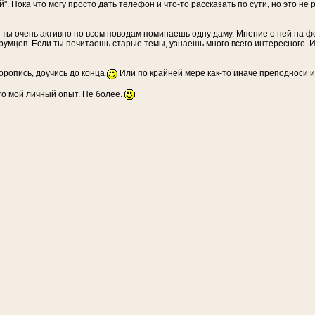
". Пока что могу просто дать телефон и что-то рассказать по сути, но это не
... ты очень активно по всем поводам поминаешь одну даму. Мнение о ней на ф
умцев. Если ты почитаешь старые темы, узнаешь много всего интересного. И 
 торопись, доучись до конца
Или по крайней мере как-то иначе преподноси и
то мой личный опыт. Не более.