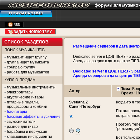
СПИСОК РАЗДЕЛОВ
Размещение серверов в дата центр
ПОИСК МУЗЫКАНТОВ
Dedicated server в ЦОД TIER3 - 5 раз
музыкант ищет группу
Аренда серверов в дата центре TIER
группа ищет музыканта
собираю группу
Dedicated server в ЦОД TIER3 - 5 ра
работа для музыкантов
Аренда серверов в дата центре TIE
КУПЛЮ-ПРОДАМ
музыкальные инструменты
Тема
:
Воп
Автор
электрогитары
Время:
18
акустические гитары
гитарные педали,
Svetlana Z
Когда-то я т
процессоры и комбики
Санкт-Петербург
Потом проход
бас-гитары
потраченных
басовые эффекты и усиление
звукосниматели
Поэтому тепе
разное для гитар
"рекомендую"
барабаны и перкуссия
клавишные инструменты
Вот только ко