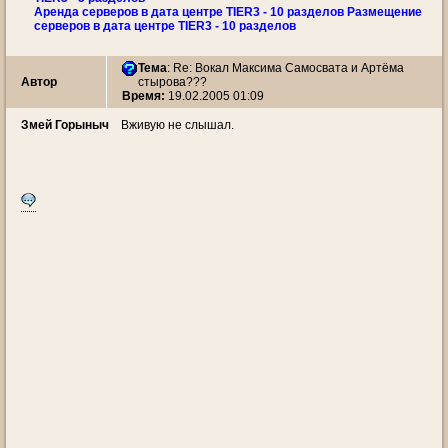
Аренда серверов в дата центре TIER3 - 10 разделов Размещение
серверов в дата центре TIER3 - 10 разделов
Тема
:
Re: Вокал Максима Самосвата и Артёма
Автор
стырова???
Время:
19.02.2005 01:09
Змей Горыныч
Вживую не слышал.