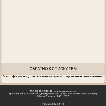
ОБРАТНО К СПИСКУ ТЕМ
В этот форум могут писать только зарегистрированные пользователи!
MUSICFORUMS.RU - форум музыкантов.
Крупнейший в России сайт для музыкантов - 300 тысяч посетителей в месяц.
© MusicForums.ru 2001-2020
Реклама на сайте