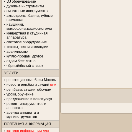
DJ оборудование
духовые инструменты
смычковые инструменты
аккордеоны, баяны, губные
гармошки
наушники,
микрофоны,радиосистемы
концертная и студийная
аппаратура
световое оборудование
тексты, песни и мелодии
аранжировки
куплю-продам: другое
отдам бесплатно
чёрный/белый список
УСЛУГИ
репетиционные базы Москвы
новости реп.баз и студий
new
реп.базы, студии: обсудим
уроки, обучение
предложение и поиск услуг
ремонт инструментов и
аппарата
аренда аппарата и
муз.инструментов
ПОЛЕЗНАЯ ИНФОРМАЦИЯ
каталог информации для