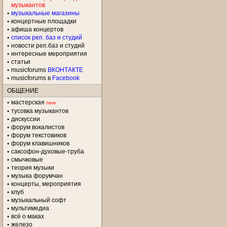
музыкантов
музыкальные магазины
концертные площадки
aфиша концертов
список реп. баз и студий
новости реп.баз и студий
интересные мероприятия
статьи
musicforums
ВКОНТАКТЕ
musicforums в
Facebook
ОБЩЕНИЕ
мастерская
new
тусовка музыкантов
дискуссии
форум вокалистов
форум текстовиков
форум клавишников
саксофон-духовые-труба
смычковые
теория музыки
музыка форумчан
концерты, мероприятия
клуб
музыкальный софт
мультимедиа
всё о маках
железо