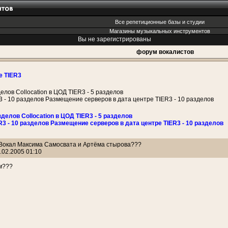
Все репетиционные базы и студии
Магазины музыкальных инструментов
Вы не зарегистрированы
форум вокалистов
е TIER3
делов Collocation в ЦОД TIER3 - 5 разделов
3 - 10 разделов Размещение серверов в дата центре TIER3 - 10 разделов
зделов Collocation в ЦОД TIER3 - 5 разделов
R3 - 10 разделов Размещение серверов в дата центре TIER3 - 10 разделов
 Вокал Максима Самосвата и Артёма стырова???
.02.2005 01:10
м???