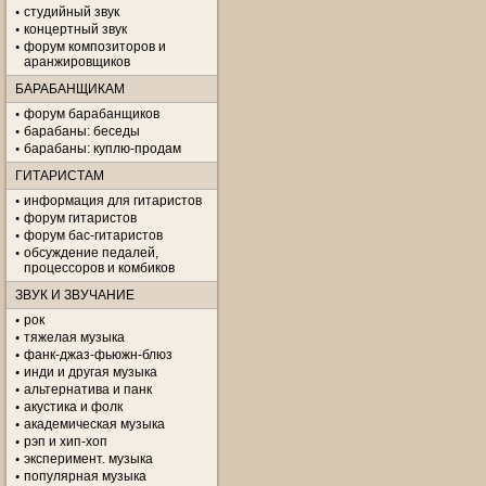
студийный звук
концертный звук
форум композиторов и
аранжировщиков
БАРАБАНЩИКАМ
форум барабанщиков
барабаны: беседы
барабаны: куплю-продам
ГИТАРИСТАМ
информация для гитаристов
форум гитаристов
форум бас-гитаристов
обсуждение педалей,
процессоров и комбиков
ЗВУК И ЗВУЧАНИЕ
рок
тяжелая музыка
фанк-джаз-фьюжн-блюз
инди и другая музыка
альтернатива и панк
акустика и фолк
академическая музыка
рэп и хип-хоп
эксперимент. музыка
популярная музыка