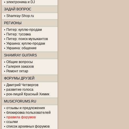
электроника и DJ
ЗАДАЙ ВОПРОС
Shamray-Shop.ru
РЕГИОНЫ
Питер: куплю-продам
Питер: тусовка
Питер: поиск музыкантов
Украина: куплю-продам
Украина: общение
SHAMRAY GUITARS
Общие вопросы
Галерея заказов
Ремонт гитар
ФОРУМЫ ДРУЗЕЙ
Дмитрий Четвергов
развитие голоса
рок-лицей Красный Химик
MUSICFORUMS.RU
отзывы и предложения
блокировка пользователей
правила форумов
ссылки
список архивных форумов