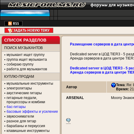
СПИСОК РАЗДЕЛОВ
Размещение серверов в дата центр
ПОИСК МУЗЫКАНТОВ
Dedicated server в ЦОД TIER3 - 5 раз
музыкант ищет группу
Аренда серверов в дата центре TIER
группа ищет музыканта
собираю группу
Dedicated server в ЦОД TIER3 - 5 ра
работа для музыкантов
Аренда серверов в дата центре TIE
КУПЛЮ-ПРОДАМ
музыкальные инструменты
Тема
:
Re:
Автор
электрогитары
Время:
21
акустические гитары
гитарные педали,
ARSENAL
Moony Знако
процессоры и комбики
бас-гитары
басовые эффекты и усиление
звукосниматели
разное для гитар
барабаны и перкуссия
клавишные инструменты