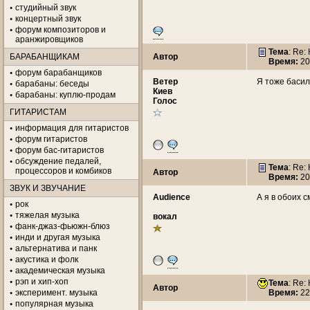
студийный звук
концертный звук
форум композиторов и
аранжировщиков
Тема
: Re:
БАРАБАНЩИКАМ
Автор
Время:
20
форум барабанщиков
Ветeр
Я тоже басил
барабаны: беседы
Киев
барабаны: куплю-продам
Голос
ГИТАРИСТАМ
информация для гитаристов
форум гитаристов
форум бас-гитаристов
обсуждение педалей,
Тема
: Re:
процессоров и комбиков
Автор
Время:
20
ЗВУК И ЗВУЧАНИЕ
Audience
А я в обоих с
рок
тяжелая музыка
вокал
фанк-джаз-фьюжн-блюз
инди и другая музыка
альтернатива и панк
акустика и фолк
академическая музыка
рэп и хип-хоп
Тема
: Re:
Автор
эксперимент. музыка
Время:
22
популярная музыка