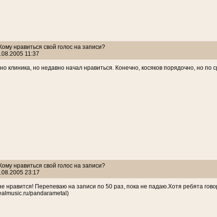
 Кому нравиться свой голос на записи?
.08.2005 11:37
но клиника, но недавно начал нравиться. Конечно, косяков порядочно, но по 
 Кому нравиться свой голос на записи?
.08.2005 23:17
е нравится! Перепеваю на записи по 50 раз, пока не падаю.Хотя ребята говор
almusic.ru/pandarametal)