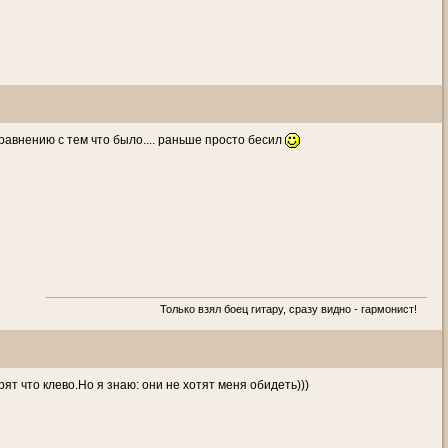
сравнению с тем что было.... раньше просто бесил
Только взял боец гитару, сразу видно - гармонист!
ят что клево.Но я знаю: они не хотят меня обидеть)))