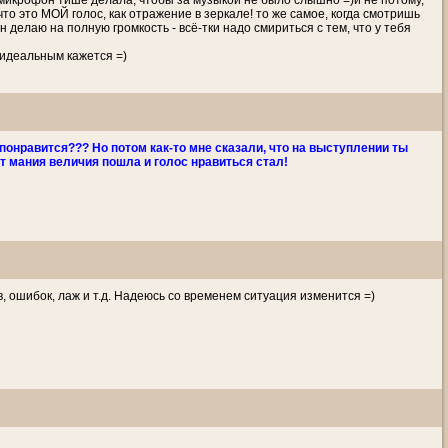
. микрофон тише делала, чтобы за музыкой не было слышно =)и не потому,
 что это МОЙ голос, как отражение в зеркале! то же самое, когда смотришь
 делаю на полную громкость - всё-тки надо смириться с тем, что у тебя
с идеальным кажется =)
 понравится??? Но потом как-то мне сказали, что на выступлении ты
т мания величия пошла и голос нравиться стал!
в, ошибок, лаж и т.д. Надеюсь со временем ситуация изменится =)