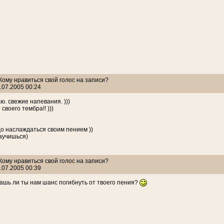
 Кому нравиться свой голос на записи?
.07.2005 00:24
ю. свежие напевания. )))
 своего тембра!! )))
о наслаждаться своим пением ))
научишься)
 Кому нравиться свой голос на записи?
.07.2005 00:39
ашь ли ты нам шанс погибнуть от твоего пения?