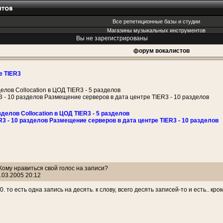
Все репетиционные базы и студии
Магазины музыкальных инструментов
Вы не зарегистрированы
форум вокалистов
е TIER3
делов Collocation в ЦОД TIER3 - 5 разделов
3 - 10 разделов Размещение серверов в дата центре TIER3 - 10 разделов
зделов Collocation в ЦОД TIER3 - 5 разделов
R3 - 10 разделов Размещение серверов в дата центре TIER3 - 10 разделов
 Кому нравиться свой голос на записи?
.03.2005 20:12
. то есть одна запись на десять. к слову, всего десять записей-то и есть.. кр