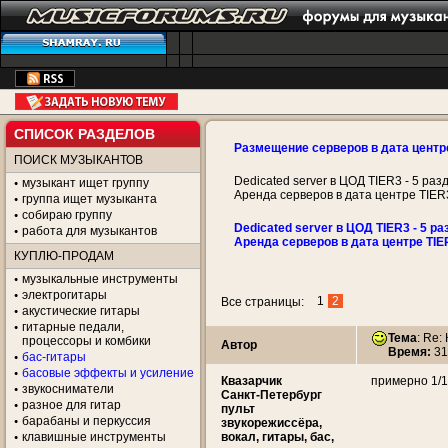
СПИСОК РАЗДЕЛОВ
Размещение серверов в дата центр
ПОИСК МУЗЫКАНТОВ
Dedicated server в ЦОД TIER3 - 5 раз
музыкант ищет группу
Аренда серверов в дата центре TIER
группа ищет музыканта
собираю группу
Dedicated server в ЦОД TIER3 - 5 ра
работа для музыкантов
Аренда серверов в дата центре TIE
КУПЛЮ-ПРОДАМ
музыкальные инструменты
электрогитары
1
2
Все страницы:
акустические гитары
гитарные педали,
Тема
: Re:
процессоры и комбики
Автор
Время:
31
бас-гитары
басовые эффекты и усиление
Квазарчик
примерно 1/10
звукосниматели
Санкт-Петербург
разное для гитар
пульт
барабаны и перкуссия
звукорежиссёра,
клавишные инструменты
вокал, гитары, бас,