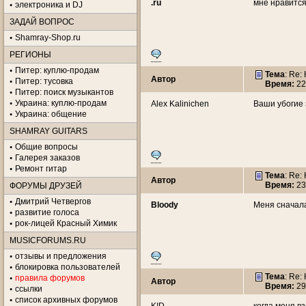
.ru
мне нравится
электроника и DJ
ЗАДАЙ ВОПРОС
Shamray-Shop.ru
РЕГИОНЫ
Питер: куплю-продам
Тема
: Re:
Автор
Питер: тусовка
Время:
22
Питер: поиск музыкантов
Украина: куплю-продам
Alex Kalinichen
Ваши убогие 
Украина: общение
SHAMRAY GUITARS
Общие вопросы
Галерея заказов
Ремонт гитар
Тема
: Re:
Автор
Время:
23
ФОРУМЫ ДРУЗЕЙ
Дмитрий Четвергов
Bloody
Меня сначала
развитие голоса
рок-лицей Красный Химик
MUSICFORUMS.RU
отзывы и предложения
блокировка пользователей
Тема
: Re:
правила форумов
Автор
Время:
29
ссылки
список архивных форумов