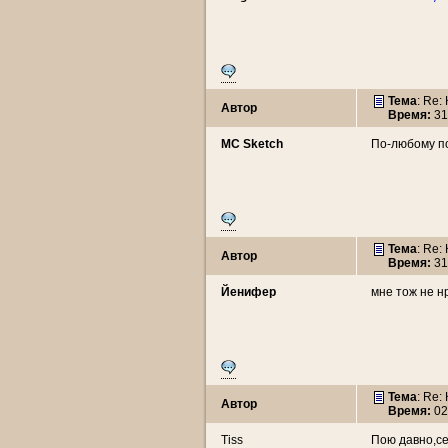
Тема
: Re:
Автор
Время:
31
MC Sketch
По-любому по
Тема
: Re:
Автор
Время:
31
Йенифер
мне тож не нр
Тема
: Re:
Автор
Время:
02
Tiss
Пою давно,се