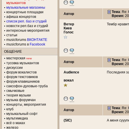
музыкантов
музыкальные магазины
Тема
: Re:
концертные площадки
Автор
Время:
20
aфиша концертов
список реп. баз и студий
Ветeр
Тембр нравит
новости реп.баз и студий
Киев
интересные мероприятия
Голос
статьи
musicforums
ВКОНТАКТЕ
musicforums в
Facebook
ОБЩЕНИЕ
мастерская
new
Тема
: Re:
Автор
тусовка музыкантов
Время:
20
дискуссии
форум вокалистов
Audience
Последняя за
форум текстовиков
вокал
форум клавишников
саксофон-духовые-труба
смычковые
теория музыки
музыка форумчан
концерты, мероприятия
Тема
: Re:
клуб
Автор
Время:
20
музыкальный софт
мультимедиа
(SIC)
А меня суууп
всё о маках
железо