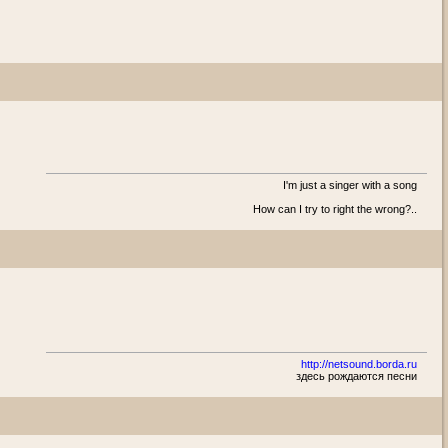
I'm just a singer with a song
How can I try to right the wrong?..
http://netsound.borda.ru
здесь рождаются песни