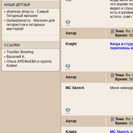
K!D
когда меня в
что коряво по
НАШИ ДРУЗЬЯ
видео и слуш
shamray-shop.ru - Самый
есть и развив
Гитарный магазин
кстати, сове
Guitarplanet.ru - Магазин для
гитаристов и гитарных
мастеров!
Тема
: Re:
Автор
Время:
30
Knight
Когда в студ
ССЫЛКИ
перепоёшь в
Tracktor Bowling
Василий K.
Ольга АРЕФЬЕВА и группа
Ковчег
Тема
: Re:
Автор
Время:
30
MC Sketch
Меня никогда
Тема
: Re:
Автор
Время:
31
Knight
MC Sketch, 