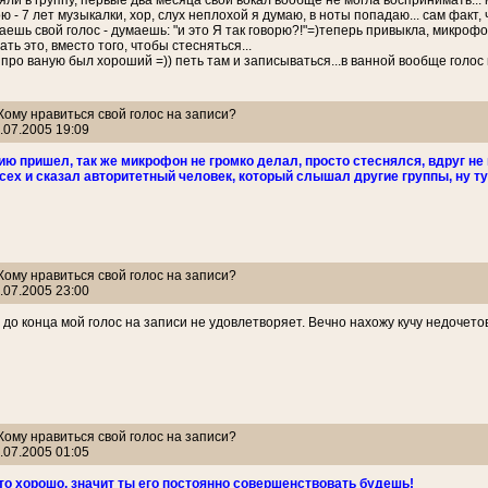
зяли в группу, первые два месяца свой вокал вообще не могла воспринимать..
ю - 7 лет музыкалки, хор, слух неплохой я думаю, в ноты попадаю... сам факт,
аешь свой голос - думаешь: "и это Я так говорю?!"=)теперь привыкла, микрофон
ать это, вместо того, чтобы стесняться...
т про ваную был хороший =)) петь там и записываться...в ванной вообще голо
 Кому нравиться свой голос на записи?
.07.2005 19:09
ию пришел, так же микрофон не громко делал, просто стеснялся, вдруг не
сех и сказал авторитетный человек, который слышал другие группы, ну ту
 Кому нравиться свой голос на записи?
.07.2005 23:00
 до конца мой голос на записи не удовлетворяет. Вечно нахожу кучу недочето
 Кому нравиться свой голос на записи?
.07.2005 01:05
это хорошо, значит ты его постоянно совершенствовать будешь!