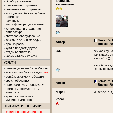
клавиши,
DJ оборудование
виолончель
духовые инструменты
смычковые инструменты
аккордеоны, баяны, губные
гармошки
наушники,
микрофоны,радиосистемы
концертная и студийная
аппаратура
световое оборудование
тексты, песни и мелодии
Тема
: Re:
Автор
Время:
20
аранжировки
куплю-продам: другое
-Al-
сейчас слуша
отдам бесплатно
так тащусь от
чёрный/белый список
я погиб...( ))
-
УСЛУГИ
а вообще над
репетиционные базы Москвы
(когды петь 
новости реп.баз и студий
new
реп.базы, студии: обсудим
уроки, обучение
Тема
: Re:
Автор
предложение и поиск услуг
Время:
20
ремонт инструментов и
dispell
Интересно, д
аппарата
аренда аппарата и
vocal
муз.инструментов
ПОЛЕЗНАЯ ИНФОРМАЦИЯ
каталог информации для