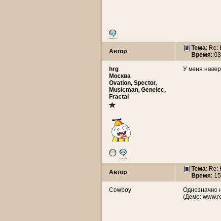
Тема
: Re:
Автор
Время:
03
hrg
У меня навер
Москва
Ovation, Spector,
Musicman, Genelec,
Fractal
Тема
: Re:
Автор
Время:
15
Cowboy
Однозначно н
(Демо: www.re