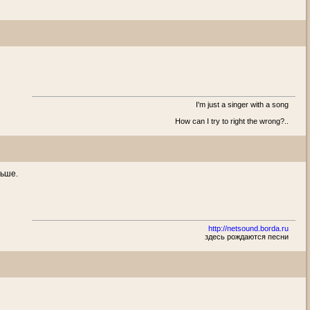
I'm just a singer with a song
How can I try to right the wrong?..
ньше.
http://netsound.borda.ru
здесь рождаются песни