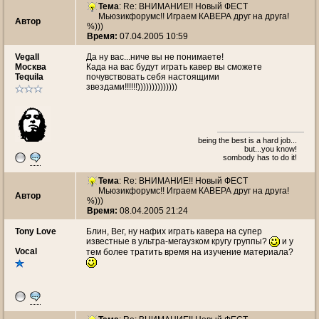
Тема
: Re: ВНИМАНИЕ!! Новый ФЕСТ
Мьюзикфорумс!! Играем КАВЕРА друг на друга!
Автор
%)))
Время:
07.04.2005 10:59
Vegall
Да ну вас...ниче вы не понимаете!
Москва
Када на вас будут играть кавер вы сможете
Tequila
почувствовать себя настоящими
звездами!!!!!!))))))))))))))
being the best is a hard job...
but...you know!
sombody has to do it!
Тема
: Re: ВНИМАНИЕ!! Новый ФЕСТ
Мьюзикфорумс!! Играем КАВЕРА друг на друга!
Автор
%)))
Время:
08.04.2005 21:24
Tony Love
Блин, Вег, ну нафих играть кавера на супер
известные в ультра-мегаузком кругу группы?
и у
Vocal
тем более тратить время на изучение материала?