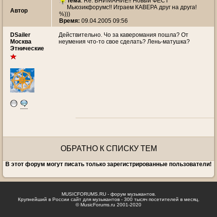
Тема
: Re: ВНИМАНИЕ!! Новый ФЕСТ
Мьюзикфорумс!! Играем КАВЕРА друг на друга!
Автор
%)))
Время:
09.04.2005 09:56
DSailer
Действительно. Чо за каверомания пошла? От
Москва
неумения что-то свое сделать? Лень-матушка?
Этнические
ОБРАТНО К СПИСКУ ТЕМ
В этот форум могут писать только зарегистрированные пользователи!
MUSICFORUMS.RU - форум музыкантов.
Крупнейший в России сайт для музыкантов - 300 тысяч посетителей в месяц.
© MusicForums.ru 2001-2020