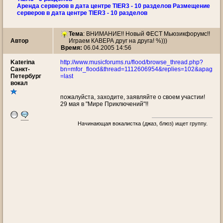
Аренда серверов в дата центре TIER3 - 10 разделов Размещение
серверов в дата центре TIER3 - 10 разделов
Тема
:
ВНИМАНИЕ!! Новый ФЕСТ Мьюзикфорумс!!
Автор
Играем КАВЕРА друг на друга! %)))
Время:
06.04.2005 14:56
Katerina
http://www.musicforums.ru/flood/browse_thread.php?
Санкт-
bn=mfor_flood&thread=1112606954&replies=102&apag
Петербург
=last
вокал
пожалуйста, заходите, заявляйте о своем участии!
29 мая в "Мире Приключений"!!
Начинающая вокалистка (джаз, блюз) ищет группу.