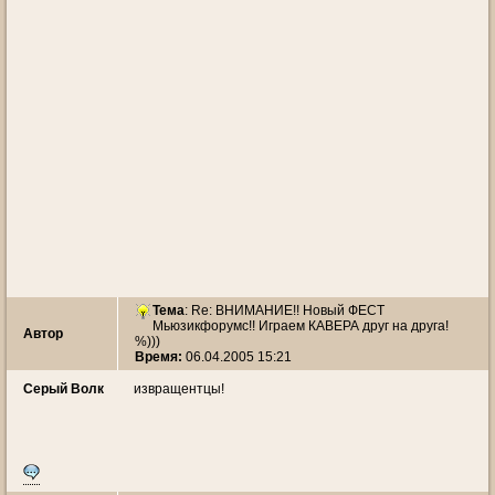
Тема
: Re: ВНИМАНИЕ!! Новый ФЕСТ
Мьюзикфорумс!! Играем КАВЕРА друг на друга!
Автор
%)))
Время:
06.04.2005 15:21
Серый Волк
извращентцы!