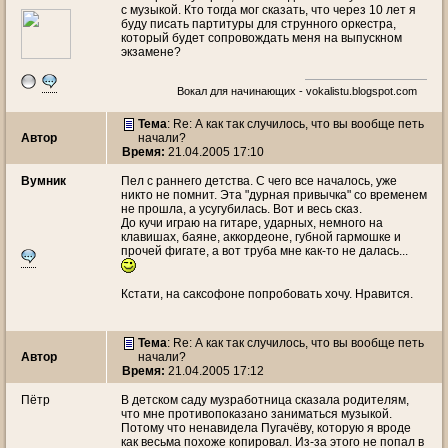
с музыкой. Кто тогда мог сказать, что через 10 лет я
буду писать партитуры для струнного оркестра,
который будет сопровождать меня на выпускном
экзамене?
Вокал для начинающих - vokalistu.blogspot.com
Тема
: Re: А как так случилось, что вы вообще петь
Автор
начали?
Время:
21.04.2005 17:10
Вумник
Пел с раннего детства. С чего все началось, уже
никто не помнит. Эта "дурная привычка" со временем
не прошла, а усугубилась. Вот и весь сказ.
До кучи играю на гитаре, ударных, немного на
клавишах, баяне, аккордеоне, губной гармошке и
прочей фигате, а вот труба мне как-то не далась...
Кстати, на саксофоне попробовать хочу. Нравится.
Тема
: Re: А как так случилось, что вы вообще петь
Автор
начали?
Время:
21.04.2005 17:12
Пётр
В детском саду музработница сказала родителям,
что мне противопоказано заниматься музыкой.
Потому что ненавидела Пугачёву, которую я вроде
как весьма похоже копировал. Из-за этого не попал в