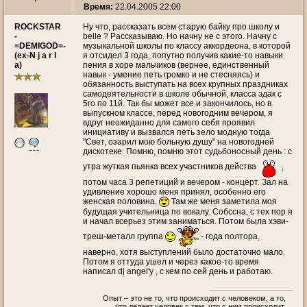
Время:
22.04.2005 22:00
ROCKSTAR
Ну что, рассказать всем старую байку про школу и
-
belle ? Рассказываю. Но начну не с этого. Начну с
=DEMIGOD=-
музыкальной школы по классу аккордеона, в которой
(ex-N j a r l
я отсидел 3 года, попутно получив какие-то навыки
a)
пения в хоре мальчиков (вернее, единственный
навык - умение петь громко и не стесняясь) и
обязанность выступать на всех крупных праздниках
самодеятельности в школе обычной, класса эдак с
5го по 11й. Так бы может все и закончилось, но в
выпускном классе, перед новогодним вечером, я
вдруг неожиданно для самого себя проявил
инициативу и вызвался петь зело модную тогда
"Свет, озарил мою больную душу" на новогодней
дискотеке. Помню, помню этот судьбоносный день : с
утра жуткая пьянка всех участников действа
,
потом часа 3 репетиций и вечером - концерт. Зал на
удивление хорошо меня принял, особенно его
женская половина.
Там же меня заметила моя
будущая учительница по вокалу. Собссна, с тех пор я
и начал всерьез этим заниматься. Потом была хэви-
треш-металл группа
- года полтора,
наверно, хотя выступлений было достаточно мало.
Потом я оттуда ушел и через какое-то время
написал dj angel'у , с кем по сей день и работаю.
Опыт – это не то, что происходит с человеком, а то,
что делает человек с тем, что с ним происходит.