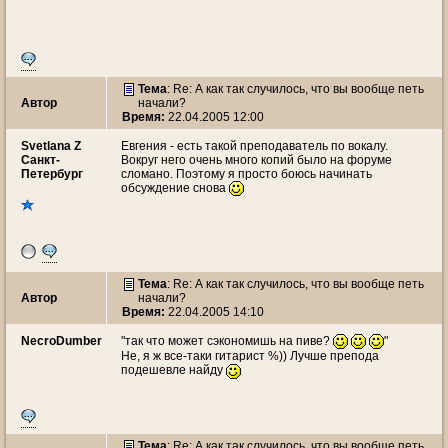
Тема
: Re: А как так случилось, что вы вообще петь
Автор
начали?
Время:
22.04.2005 12:00
Svetlana Z
Евгения - есть такой преподаватель по вокалу.
Санкт-
Вокруг него очень много копий было на форуме
Петербург
сломано. Поэтому я просто боюсь начинать
обсуждение снова
Тема
: Re: А как так случилось, что вы вообще петь
Автор
начали?
Время:
22.04.2005 14:10
NecroDumber
"так что может сэкономишь на пиве?
"
Не, я ж все-таки гитарист %)) Лучше препода
подешевле найду
Тема
: Re: А как так случилось, что вы вообще петь