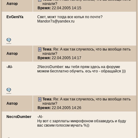
Автор
начали?
Время:
22.04.2005 14:15
EvGeniYa
Свет, можт тогда все копья по почте?
Mandor7s@yandex.ru
Тема
: Re: А как так случилось, что вы вообще петь
Автор
начали?
Время:
22.04.2005 14:17
-Al-
2NecroDumber: мы тебя прям здесь на форуме
можем бесплатно обучить. есь что - обращайся )))
Тема
: Re: А как так случилось, что вы вообще петь
Автор
начали?
Время:
22.04.2005 14:26
NecroDumber
-Al-
Ну вот с зарплаты микрофоном обзаведусь и буду
вас своим голосом мучать %))