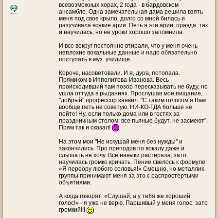
всевозможных хорах, 2 года - в бардовском
ансамбле. Одна замечательная дама решила взять
меня под свое крыло, долго со мной билась и
разучивала всякие арии. Петь я эти арии, правда, так
и научилась, но ее уроки хорошо запомнила.
И все вокруг постоянно втирали, что у меня очень
неплохие вокальные данные и надо обязательно
поступать в муз. училище.
Короче, насоветовали. И я, дура, потопала.
Прямиком в Ипполитова-Иванова. Весь
происходивший там позор пересказывать не буду, но
ушла оттуда в рыданиях. Прослушав мое пищание,
"добрый" профессор заявил: "С таким голосом я Вам
вообще петь не советую. НИ-КО-ГДА больше не
пойте! Ну, если только дома или в гостях за
праздничным столом: все пьяные будут, не засмеют".
Прям так и сказал!
На этом мои "Не искушай меня без нужды" и
закончились. Про преподов по вокалу даже и
слышать не хочу. Все навыки растеряла, зато
научилась громко кричать. Пение свелось к формуле:
«Я переору любого соловья!» Смешно, но металлик-
группы принимают меня за это с распростертыми
объятиями.
А когда говорят: «Слушай, а у тебя же хороший
голос!» - я уже не верю. Паршивый у меня голос, зато
громкий!!!