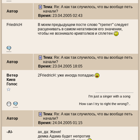
Тема
: Re: А как так случилось, что вы вообще петь
Автор
начали?
Время:
23.04.2005 02:43
FriedricH
В моем предыдущем посте слово "трепет" следует
расценивать в самом негативном его значении,
чтобы не возникало кривтолков и сплетен
Тема
: Re: А как так случилось, что вы вообще петь
Автор
начали?
Время:
23.04.2005 18:05
Ветeр
2FriedricH: уже иногда попадаю
Киев
Голос
I'm just a singer with a song
How can I try to right the wrong?..
Тема
: Re: А как так случилось, что вы вообще петь
Автор
начали?
Время:
24.04.2005 01:15
-Al-
ах, да: Женя!
демка Адама будет непротив