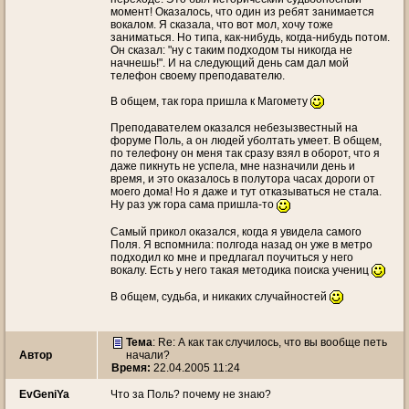
момент! Оказалось, что один из ребят занимается
вокалом. Я сказала, что вот мол, хочу тоже
заниматься. Но типа, как-нибудь, когда-нибудь потом.
Он сказал: "ну с таким подходом ты никогда не
начнешь!". И на следующий день сам дал мой
телефон своему преподавателю.
В общем, так гора пришла к Магомету
Преподавателем оказался небезызвестный на
форуме Поль, а он людей уболтать умеет. В общем,
по телефону он меня так сразу взял в оборот, что я
даже пикнуть не успела, мне назначили день и
время, и это оказалось в полутора часах дороги от
моего дома! Но я даже и тут отказываться не стала.
Ну раз уж гора сама пришла-то
Самый прикол оказался, когда я увидела самого
Поля. Я вспомнила: полгода назад он уже в метро
подходил ко мне и предлагал поучиться у него
вокалу. Есть у него такая методика поиска учениц
В общем, судьба, и никаких случайностей
Тема
: Re: А как так случилось, что вы вообще петь
Автор
начали?
Время:
22.04.2005 11:24
EvGeniYa
Что за Поль? почему не знаю?