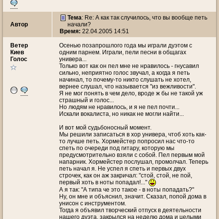
Тема
: Re: А как так случилось, что вы вообще петь
Автор
начали?
Время:
22.04.2005 14:51
Ветeр
Осенью позапрошлого года мы играли дуэтом с
Киев
одним парнем. Играли, пели песни в общагах
Голос
универа...
Только вот как он пел мне не нравилось - гнусавил
сильно, неприятно голос звучал, а когда я петь
начинал, то почему-то никто слушать не хотел,
вернее слушал, что называется "из вежливости".
Я не мог понять в чем дело, вроде ж бы не такой уж
страшный и голос...
Но людям не нравилось, и я не пел почти...
Искали вокалиста, но никак не могли найти...
И вот мой судьбоносный момент.
Мы решили записаться в хор универа, чтоб хоть как-
то лучше петь. Хормейстер попросил нас что-то
спеть по очереди под гитару, которую мы
предусмотрительно взяли с собой. Пел первым мой
напарник. Хормейстер послушал, промолчал. Теперь
петь начал я. Не успел я спеть и первых двух
строчек, как он аж закричал: "стой, стой, не пой,
первый хоть в ноты попадал!..."
А я так: "А типа че это такое - в ноты попадать?"
Ну, он мне и объяснил, значит. Сказал, попой дома в
унисон с инструментом.
Тогда я объявил творческий отпуск в деятельности
нашего дуэта, закрылся на неделю дома и целыми