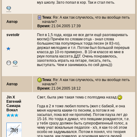
муз школу. Зато попал в хор. Так и стал петь.
Тема
: Re: А как так случилось, что вы вообще петь
Автор
начали?
Время:
21.04.2005 17:39
svetolir
Пел в 1,5 года, когда не все дети ещё разговаривать
могли)) Причём по словам отца - знал слова
большинства популярных тогда песен (я 83-го),
держал мелодию и т.п. Потом был большой перерыв
класса до 10-го примерно.. В 10-м классе ко мне в
ркуи попала кассета ДДТ. Очень понравилось,
захотелось играть на гитаре, писать, петь,
выступать. Чем и занимаюсь по сей день)))
Тема
: Re: А как так случилось, что вы вообще петь
Автор
начали?
Время:
21.04.2005 18:12
Jin X
Свет, была уже такая тема с полгодика назад
Евгений
Самара
Года в 2 я тоже любил попеть (жил с бабкой, и она
Вокал
меня научила каким-то песням, а потом я не
засыпал, пока всё ни пропоём). Потом пауза лет до
15-16. Но тогда я думал, что певцами рождаются, т.е.
у тебя сразу должен быть суперофигенный голос, а
чему учат вокальные педагоги - х/з, я как-то об этом
особо не задумывался. Потом я понял, что теория
эта гнила, как помидор, и основная масса людей