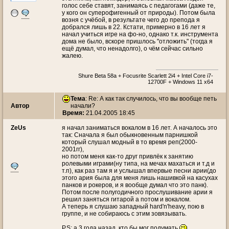
голос себе ставят, занимаясь с педагогами (даже те,
у кого он суперофигенный от природы). Потом была
возня с учёбой, в результате чего до препода я
добрался лишь в 22. Кстати, примерно в 16 лет я
начал учиться игре на фо-но, однако т.к. инструмента
дома не было, вскоре пришлось "отложить" (тогда я
ещё думал, что ненадолго), о чём сейчас сильно
жалею.
Shure Beta 58a + Focusrite Scarlett 2i4 + Intel Core i7-
12700F + Windows 11 x64
Тема
: Re: А как так случилось, что вы вообще петь
Автор
начали?
Время:
21.04.2005 18:45
ZeUs
я начал заниматься вокалом в 16 лет. А началось это
так: Сначала я был обыкновенным парнишкой
который слушал модный в то время реп(2000-
2001гг),
но потом меня как-то друг привлёк к занятию
ролевыми играми(ну типа, на мечах махаться и т.д и
т.п), как раз там я и услышал впервые песни арии(до
этого ария была для меня лишь нашивкой на касухах
панков и рокеров, и я вообще думал что это панк).
Потом после полугодичного прослушивание арии я
решил заняться гитарой а потом и вокалом.
А теперь я слушаю западный hard'n'heavy, пою в
группе, и не собираюсь с этим зовязывать.
P.S: а 3 года назад, кто бы мог подумать