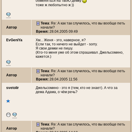
обменяться на твоЮ демку
тоже ж любопытно ж ))
Тема
: Re: А как так случилось, что вы вообще петь
Автор
начали?
Время:
28.04.2005 09:49
EvGeniYa
Хм... Женя - это, наверное, я?
Если так, то ничего не выйдет - sorry.
Я свои демки не пишу.
(Кто-то меня уже об этом спрашивал. Джельсомино,
кажется.)
Тема
: Re: А как так случилось, что вы вообще петь
Автор
начали?
Время:
28.04.2005 11:56
svetolir
Джельсомино - это я (тем, кто не знает). А что за
дема Адама, о чём речь?
Тема
: Re: А как так случилось, что вы вообще петь
Автор
начали?