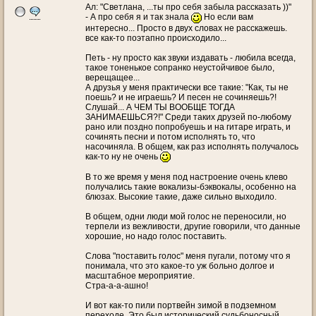
Ал: "Светлана, ...ты про себя забыла рассказать ))"
- А про себя я и так знала
Но если вам
интересно... Просто в двух словах не расскажешь.
все как-то поэтапно происходило...
Петь - ну просто как звуки издавать - любила всегда,
такое тоненькое сопранко неустойчивое было,
верещащее...
А друзья у меня практически все такие: "Как, ты не
поешь? и не играешь? И песен не сочиняешь?!
Слушай... А ЧЕМ ТЫ ВООБЩЕ ТОГДА
ЗАНИМАЕШЬСЯ?!" Среди таких друзей по-любому
рано или поздно попробуешь и на гитаре играть, и
сочинять песни и потом исполнять то, что
насочиняла. В общем, как раз исполнять получалось
как-то ну не очень
В то же время у меня под настроение очень клево
получались такие вокализы-бэквокалы, особенно на
блюзах. Высокие такие, даже сильно выходило.
В общем, одни люди мой голос не переносили, но
терпели из вежливости, другие говорили, что данные
хорошие, но надо голос поставить.
Слова "поставить голос" меня пугали, потому что я
понимала, что это какое-то уж больно долгое и
масштабное мероприятие.
Стра-а-а-ашно!
И вот как-то пили портвейн зимой в подземном
переходе. Это был исторический судьбоносный