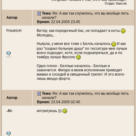
Олдос Хаксли
Тема
: Re: А как так случилось, что вы вообще петь
Автор
начали?
Время:
22.04.2005 23:45
FriedricH
Ветер, как порядочный бас, не попадает в ноты
Молодец...
Ньярла, у меня все тоже с Белль началось
И как
раз "озарил больную душу" по тесситуре мне лучше
всего подходит, хотя, если поднапрячься, да и по
тембру лучше Фролло
Одно плохо - Беллью началось - Беллью и
закончится. Фигаро в моем исполнении приводит
маман и соседей в священный трепет. И это всего-
лишь меццо-форте.
Тема
: Re: А как так случилось, что вы вообще петь
Автор
начали?
Время:
23.04.2005 02:40
-Al-
интригуешь )))