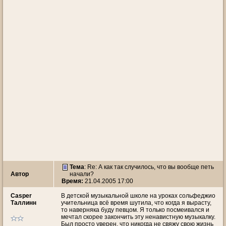
Тема
: Re: А как так случилось, что вы вообще петь
Автор
начали?
Время:
21.04.2005 17:00
Casper
В детской музыкальной школе на уроках сольфеджио
Таллинн
учительница всё время шутила, что когда я вырасту,
то наверняка буду певцом. Я только посмеивался и
мечтал скорее закончить эту ненавистную музыкалку.
Был просто уверен, что никогда не свяжу свою жизнь