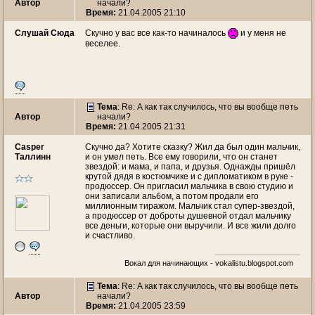
Автор
начали?
Время:
21.04.2005 21:10
Слушай Сюда
Скучно у вас все как-то начиналось
и у меня не
веселее.
Тема
: Re: А как так случилось, что вы вообще петь
Автор
начали?
Время:
21.04.2005 21:31
Casper
Скучно да? Хотите сказку? Жил да был один мальчик,
Таллинн
и он умел петь. Все ему говорили, что он станет
звездой: и мама, и папа, и друзья. Однажды пришёл
крутой дядя в костюмчике и с дипломатиком в руке -
продюссер. Он пригласил мальчика в свою студию и
они записали альбом, а потом продали его
миллионным тиражом. Мальчик стал супер-звездой,
а продюссер от доброты душевной отдал мальчику
все деньги, которые они выручили. И все жили долго
и счастливо.
Вокал для начинающих - vokalistu.blogspot.com
Тема
: Re: А как так случилось, что вы вообще петь
Автор
начали?
Время:
21.04.2005 23:59