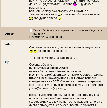
пойти, но рассчеты показали, что с этим преподом
денег не будет хватать на пиво
Ищу другие
варианты...
вопщем не могу даж сказать что я начинал
заниматься вокалом
тока все собираюсь начать
ибо душа запела
Тема
: Re: А как так случилось, что вы вообще петь
Автор
начали?
Время:
22.04.2005 03:06
-Al-
Светлана, я знаааал, что ты подымешь такую тему
совершенно точно. ))
...ты про себя забыла рассказать ))
Собсна, обо мне :
нигде музыкально не учился.
музыка была совершенно пофиг, пока...
в 16-17 лет... мой друг(Lexx) оч даже хорошо играл на
гитаре и пел. Начал учиться и я. Сейчас вопреки
всему(плевал на ВСЕ мЪнения и *советы*) играю на
электро(грызу теорию, развиваю слух и технику), даю
уроки(бысплатно)и редко))
с вокалом временно пришлось остановиться(из-за
игры в группе). чтоб держаться в форме -
сольфеджирую, разучиваю песни, мелодии...иногда с
листа приходится...если есть время - пою гаммы,