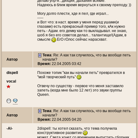
делаю упр-я...дихция, дыхания всякие.
Надеюсь в ближ время вернуться к своему преподу. ))
Могу долго плести, хде я пел, где играл...
-----
и Вот что: в наст. время у меня перед ушами(и
глазами) есть прекрасный пример того, кАк нужно
петь - Адам. его демку как-то выкладывал. не знаю,
шоб я без его советов делал... талантище!(Адам, в
смысле
ЕгО гОлос сейчас нарасхват.
Тема
: Re: А как так случилось, что вы вообще петь
Автор
начали?
Время:
22.04.2005 03:42
dispell
Похоже топик "как вы начали петь" превратился в
"мой творческий путь"
vocal
Отвечу по существу - первое что меня заставило
запеть (когда мне было 12 лет) это звуки группы
Queen.
Тема
: Re: А как так случилось, что вы вообще петь
Автор
начали?
Время:
22.04.2005 04:20
-Al-
2dispell: ты хотел сказать, что тема получила
конструктивное развитие
может, Света хочет со временем выпустить сборник