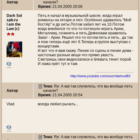
Автор
начали?
Время:
21.04.2005 20:06
Dark Sol
Петь я начал в музыкальной школе, когда играл
spb.ru
романсы на гитаре и пел. Особенно удавалось "Мой
I am the
Костёр" и др хиты.Потом забил лет на 10.Потом
Law (c)
когда влюбился то что-то потянуло играть Арию,
Металлику, сочинять и петь.Девчонкам нравилось
Закат - Арии. Решил что-то потом петь и петь.. да так
и пою теперь ещё лет 6.Теперь в группе выступаю с
концертами.
И вот что я вам скажу. Пение со сцены и пение дома -
настолько разные вещи что прямо ужастъ.
Смотришь свои видеозаписи и блевать тянет порой.
И лажа прёт тут и там.
http://www.youtube.com/user/darksol83
Тема
: Re: А как так случилось, что вы вообще петь
Автор
начали?
Время:
21.04.2005 20:54
Vlad
всегда любил рычать...
Тема
: Re: А как так случилось, что вы вообще петь