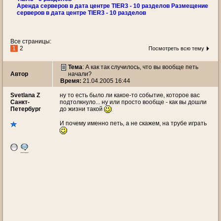
Аренда серверов в дата центре TIER3 - 10 разделов Размещение
серверов в дата центре TIER3 - 10 разделов
Все страницы:
1
2
Посмотреть всю тему
Тема
:
А как так случилось, что вы вообще петь
Автор
начали?
Время:
21.04.2005 16:44
Svetlana Z
ну то есть было ли какое-то событие, которое вас
Санкт-
подтолкнуло... ну или просто вообще - как вы дошли
Петербург
до жизни такой
И почему именно петь, а не скажем, на трубе играть