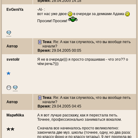
Время:
28.04.2005 14:18
EvGeniYa
-Al- :
вот нас уже двое
в очереди за демками Адама
Просим! Просим!
Тема
: Re: А как так случилось, что вы вообще петь
Автор
начали?
Время:
29.04.2005 00:05
svetolir
Я не в очереди))) я просто спрашиваю - что это?? о
чём речь?)))
Тема
: Re: А как так случилось, что вы вообще петь
Автор
начали?
Время:
29.04.2005 04:45
МариNika
А я вот лучше расскажу, как я перестала петь.
Точнее, профессионально заниматься вокалом.
Сначала все начиналось просто великолепно:
закончила две муз. школы (точнее, одну, но два раза:
по классу фоно и по классу гитары). 9 лет пропела во