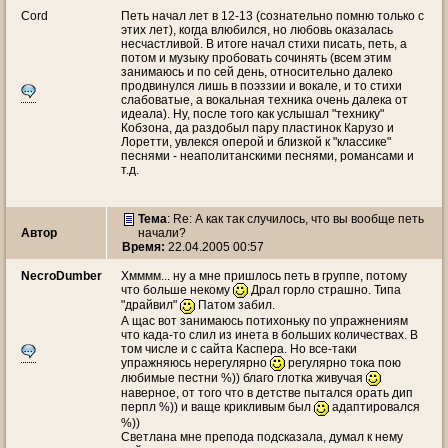
Cord
Петь начал лет в 12-13 (сознательно помню только с
этих лет), когда влюбился, но любовь оказалась
несчастливой. В итоге начал стихи писать, петь, а
потом и музыку пробовать сочинять (всем этим
занимаюсь и по сей день, относительно далеко
продвинулся лишь в поэззии и вокале, и то стихи
слабоватые, а вокальная техника очень далека от
идеала). Ну, после того как услышал "технику"
Кобзона, да раздобыл пару пластинок Карузо и
Лоретти, увлекся оперой и близкой к "классике"
песнями - неаполитанскими песнями, романсами и
т.д.
Тема
: Re: А как так случилось, что вы вообще петь
Автор
начали?
Время:
22.04.2005 00:57
NecroDumber
Хмммм... ну а мне пришлось петь в группе, потому
что больше некому
Драл горло страшно. Типа
"драйвил"
Патом забил.
А щас вот занимаюсь потихоньку по упражнениям
что када-то слил из инета в больших количествах. В
том числе и с сайта Каспера. Но все-таки
упражняюсь нерегулярно
регулярно тока пою
любимые пестни %)) благо глотка живучая
наверное, от того что в детстве пытался орать дип
перпл %)) и ваще крикливым был
адаптировался
%))
Светлана мне препода подсказала, думал к нему