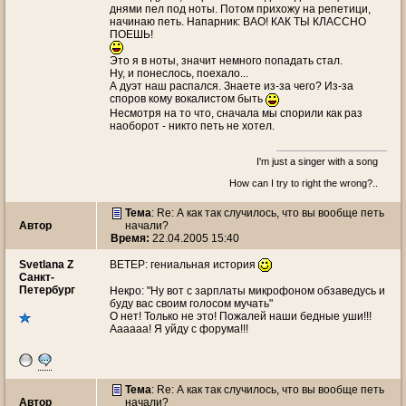
днями пел под ноты. Потом прихожу на репетици,
начинаю петь. Напарник: ВАО! КАК ТЫ КЛАССНО
ПОЕШЬ!
Это я в ноты, значит немного попадать стал.
Ну, и понеслось, поехало...
А дуэт наш распался. Знаете из-за чего? Из-за
споров кому вокалистом быть
Несмотря на то что, сначала мы спорили как раз
наоборот - никто петь не хотел.
I'm just a singer with a song
How can I try to right the wrong?..
Тема
: Re: А как так случилось, что вы вообще петь
Автор
начали?
Время:
22.04.2005 15:40
Svetlana Z
ВЕТЕР: гениальная история
Санкт-
Петербург
Некро: "Ну вот с зарплаты микрофоном обзаведусь и
буду вас своим голосом мучать"
О нет! Только не это! Пожалей наши бедные уши!!!
Аааааа! Я уйду с форума!!!
Тема
: Re: А как так случилось, что вы вообще петь
Автор
начали?