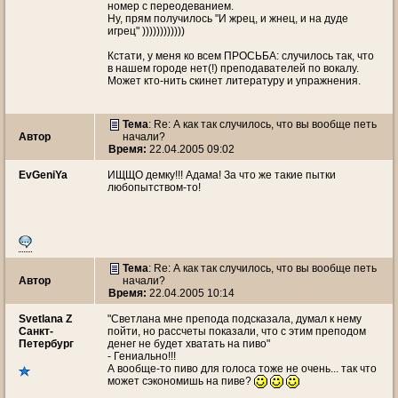
номер с переодеванием.
Ну, прям получилось "И жрец, и жнец, и на дуде
игрец" ))))))))))))
Кстати, у меня ко всем ПРОСЬБА: случилось так, что
в нашем городе нет(!) преподавателей по вокалу.
Может кто-нить скинет литературу и упражнения.
Тема
: Re: А как так случилось, что вы вообще петь
Автор
начали?
Время:
22.04.2005 09:02
EvGeniYa
ИЩЩО демку!!! Адама! За что же такие пытки
любопытством-то!
Тема
: Re: А как так случилось, что вы вообще петь
Автор
начали?
Время:
22.04.2005 10:14
Svetlana Z
"Светлана мне препода подсказала, думал к нему
Санкт-
пойти, но рассчеты показали, что с этим преподом
Петербург
денег не будет хватать на пиво"
- Гениально!!!
А вообще-то пиво для голоса тоже не очень... так что
может сэкономишь на пиве?