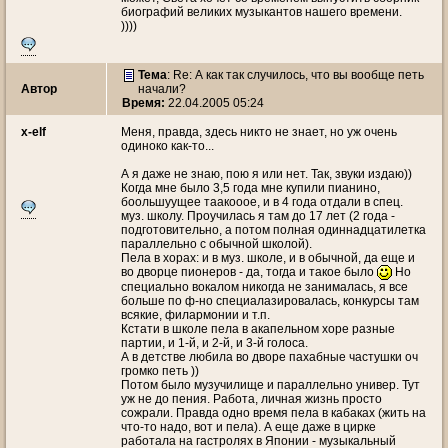
биографий великих музыкантов нашего времени.
))))
Тема
: Re: А как так случилось, что вы вообще петь
Автор
начали?
Время:
22.04.2005 05:24
x-elf
Меня, правда, здесь никто не знает, но уж очень
одиноко как-то...
А я даже не знаю, пою я или нет. Так, звуки издаю))
Когда мне было 3,5 года мне купили пианино,
боольшуущее таакооое, и в 4 года отдали в спец.
муз. школу. Проучилась я там до 17 лет (2 года -
подготовительно, а потом полная одиннадцатилетка
параллельно с обычной школой).
Пела в хорах: и в муз. школе, и в обычной, да еще и
во дворце пионеров - да, тогда и такое было
Но
специально вокалом никогда не занималась, я все
больше по ф-но специалазировалась, конкурсы там
всякие, филармонии и т.п.
Кстати в школе пела в акапельном хоре разные
партии, и 1-й, и 2-й, и 3-й голоса.
А в детстве любила во дворе пахабные частушки оч
громко петь ))
Потом было музучилище и параллельно универ. Тут
уж не до пения. Работа, личная жизнь просто
сожрали. Правда одно время пела в кабаках (жить на
что-то надо, вот и пела). А еще даже в цирке
работала на гастролях в Японии - музыкальный