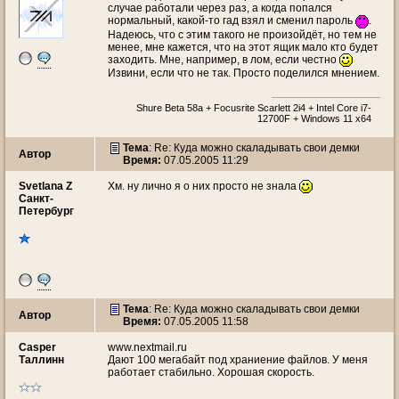
случае работали через раз, а когда попался
нормальный, какой-то гад взял и сменил пароль
.
Надеюсь, что с этим такого не произойдёт, но тем не
менее, мне кажется, что на этот ящик мало кто будет
заходить. Мне, например, в лом, если честно
Извини, если что не так. Просто поделился мнением.
Shure Beta 58a + Focusrite Scarlett 2i4 + Intel Core i7-
12700F + Windows 11 x64
Тема
: Re: Куда можно скаладывать свои демки
Автор
Время:
07.05.2005 11:29
Svetlana Z
Хм. ну лично я о них просто не знала
Санкт-
Петербург
Тема
: Re: Куда можно скаладывать свои демки
Автор
Время:
07.05.2005 11:58
Casper
www.nextmail.ru
Таллинн
Дают 100 мегабайт под храниение файлов. У меня
работает стабильно. Хорошая скорость.