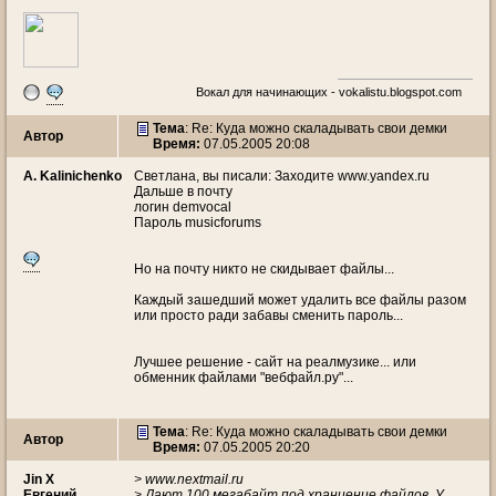
Вокал для начинающих - vokalistu.blogspot.com
Тема
: Re: Куда можно скаладывать свои демки
Автор
Время:
07.05.2005 20:08
A. Kalinichenko
Светлана, вы писали: Заходите www.yandex.ru
Дальше в почту
логин demvocal
Пароль musicforums
Но на почту никто не скидывает файлы...
Каждый зашедший может удалить все файлы разом
или просто ради забавы сменить пароль...
Лучшее решение - сайт на реалмузике... или
обменник файлами "вебфайл.ру"...
Тема
: Re: Куда можно скаладывать свои демки
Автор
Время:
07.05.2005 20:20
Jin X
> www.nextmail.ru
Евгений
> Дают 100 мегабайт под храниение файлов. У