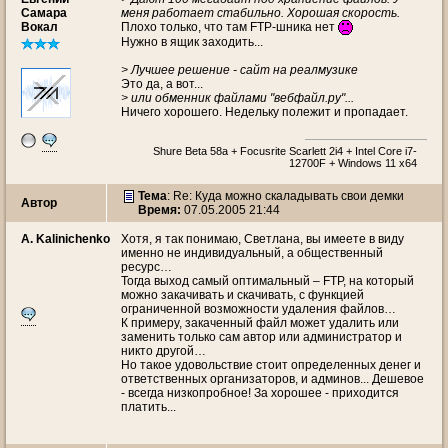
Самара
меня работает стабильно. Хорошая скорость.
Вокал
Плохо только, что там FTP-шника нет
Нужно в ящик заходить...
> Лучшее решение - сайт на реалмузике
Это да, а вот...
> или обменник файлами "вебфайл.ру"...
Ничего хорошего. Недельку полежит и пропадает.
Shure Beta 58a + Focusrite Scarlett 2i4 + Intel Core i7-
12700F + Windows 11 x64
Тема
: Re: Куда можно скаладывать свои демки
Автор
Время:
07.05.2005 21:44
A. Kalinichenko
Хотя, я так понимаю, Светлана, вы имеете в виду
именно не индивидуальный, а общественный
ресурс…
Тогда выход самый оптимальный – FTP, на который
можно закачивать и скачивать, с функцией
ограниченной возможности удаления файлов…
К примеру, закаченный файл может удалить или
заменить только сам автор или администратор и
никто другой…
Но такое удовольствие стоит определенных денег и
ответственных организаторов, и админов... Дешевое
- всегда низкопробное! За хорошее - приходится
платить...