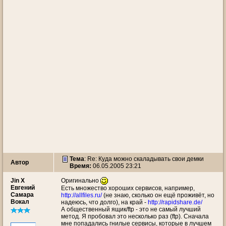
Тема
: Re: Куда можно скаладывать свои демки
Автор
Время:
06.05.2005 23:21
Jin X
Оригинально
Евгений
Есть множество хороших сервисов, например,
Самара
http://allfiles.ru/
(не знаю, сколько он ещё проживёт, но
Вокал
надеюсь, что долго), на край -
http://rapidshare.de/
А общественный ящик/ftp - это не самый лучший
метод. Я пробовал это несколько раз (ftp). Сначала
мне попадались гнилые сервисы, которые в лучшем