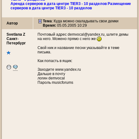
Аренда серверов в дата центре TIER3 - 10 разделов Размещение
серверов в дата центре TIER3 - 10 разделов
Тема
:
Куда можно скаладывать свои демки
Автор
Время:
05.05.2005 10:29
Svetlana Z
Почтовый адрес demvocal@yandex.ru, шлите демы
Санкт-
на него. Можено прямо с него же
Петербург
Свой ник и название песни указывайте в теме
письма.
Как попасть в ящик:
Заходите www.yandex.ru
Дальше в почту
логин demvocal
Пароль musicforums