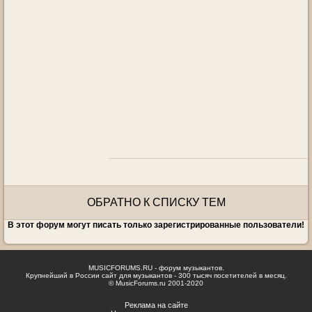
ОБРАТНО К СПИСКУ ТЕМ
В этот форум могут писать только зарегистрированные пользователи!
MUSICFORUMS.RU - форум музыкантов.
Крупнейший в России сайт для музыкантов - 300 тысяч посетителей в месяц.
© MusicForums.ru 2001-2020
Реклама на сайте