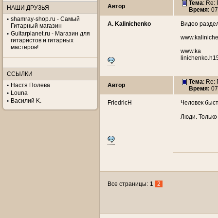
Тема
: Re
Автор
НАШИ ДРУЗЬЯ
Время:
07
shamray-shop.ru - Самый
A. Kalinichenko
Видео раздел
Гитарный магазин
Guitarplanet.ru - Магазин для
www.kalinich
гитаристов и гитарных
мастеров!
www.ka
linichenko.h1
ССЫЛКИ
Тема
: Re
Настя Полева
Автор
Время:
07
Louna
Василий K.
FriedricH
Человек быст
Люди. Только
Все страницы:
1
2