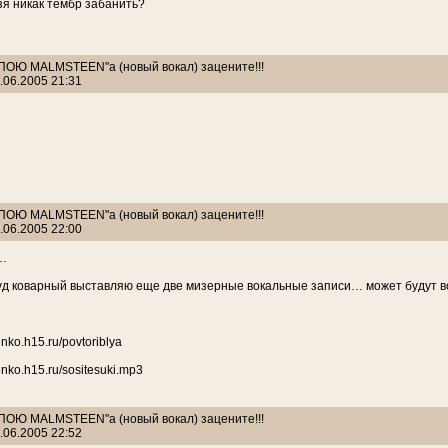
зя никак тембр забанить?
: ПОЮ MALMSTEEN"а (новый вокал) зацените!!!
.06.2005 21:31
: ПОЮ MALMSTEEN"а (новый вокал) зацените!!!
.06.2005 22:00
…
суд коварный выставляю еще две мизерные вокальные записи… может будут 
nko.h15.ru/povtoriblya
nko.h15.ru/sositesuki.mp3
: ПОЮ MALMSTEEN"а (новый вокал) зацените!!!
.06.2005 22:52