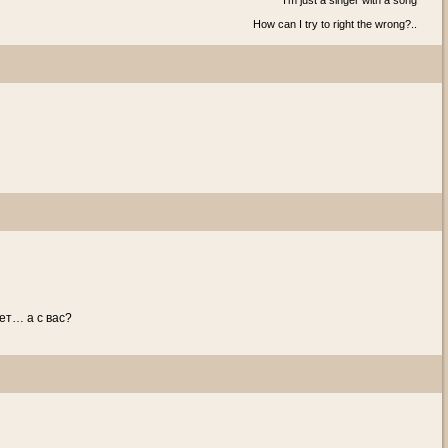
I'm just a singer with a song
How can I try to right the wrong?..
ет… а с вас?