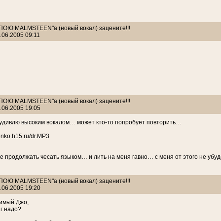
: ПОЮ MALMSTEEN"а (новый вокал) зацените!!!
.06.2005 09:11
: ПОЮ MALMSTEEN"а (новый вокал) зацените!!!
.06.2005 19:05
 удивлю высоким вокалом… может кто-то попробует повторить…
nko.h15.ru/dr.MP3
те продолжать чесать языком… и лить на меня гавно… с меня от этого не убуд
: ПОЮ MALMSTEEN"а (новый вокал) зацените!!!
.06.2005 19:20
римый Джо,
г надо?