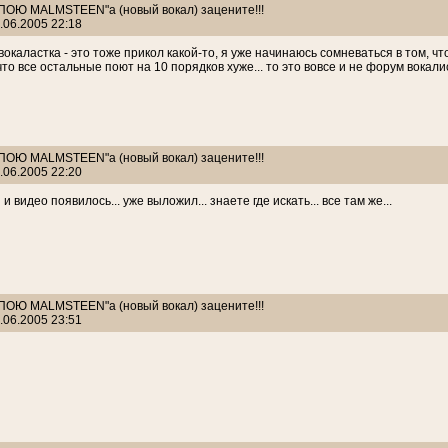
: ПОЮ MALMSTEEN"а (новый вокал) зацените!!!
.06.2005 22:18
окаластка - это тоже прикол какой-то, я уже начинаюсь сомневаться в том, что
что все остальные поют на 10 порядков хуже... то это вовсе и не форум вокалис
: ПОЮ MALMSTEEN"а (новый вокал) зацените!!!
.06.2005 22:20
 и видео появилось... уже выложил... знаете где искать... все там же...
: ПОЮ MALMSTEEN"а (новый вокал) зацените!!!
.06.2005 23:51