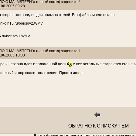
: ПОЮ MALMSTEEN"а (новый вокал) зацените!!!
.06.2005 09:28
 скоро станет виден для пользователей. Вот файлы моего гитара...
enko.h15.ru/borisov2.WMV
5.ru/borisov1.WMV
: ПОЮ MALMSTEEN"а (новый вокал) зацените!!!
.06.2005 10:33
ро и неверно идет к положенной цели
А все остальные стараются его не з
 полный игнор спасет положение. Просто игнор....
ОБРАТНО К СПИСКУ ТЕМ
В этот форум могут писать только зарегистрированные