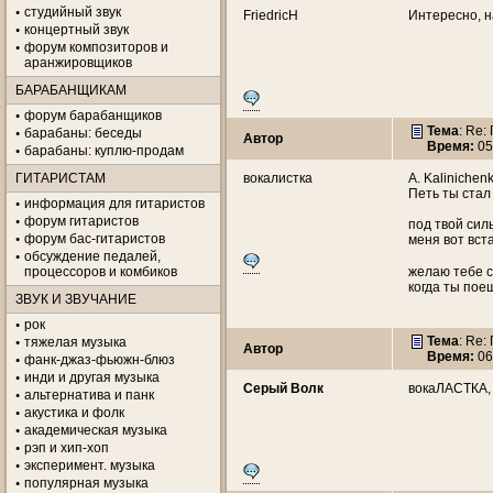
студийный звук
FriedricH
Интересно, н
концертный звук
форум композиторов и
аранжировщиков
БАРАБАНЩИКАМ
форум барабанщиков
Тема
: Re
барабаны: беседы
Автор
Время:
05
барабаны: куплю-продам
ГИТАРИСТАМ
вокалистка
A. Kalinichen
Петь ты стал 
информация для гитаристов
форум гитаристов
под твой сил
форум бас-гитаристов
меня вот вста
обсуждение педалей,
процессоров и комбиков
желаю тебе с
когда ты поеш
ЗВУК И ЗВУЧАНИЕ
рок
Тема
: Re
тяжелая музыка
Автор
Время:
06
фанк-джаз-фьюжн-блюз
инди и другая музыка
Серый Волк
вокаЛАСТКА, 
альтернатива и панк
акустика и фолк
академическая музыка
рэп и хип-хоп
эксперимент. музыка
популярная музыка