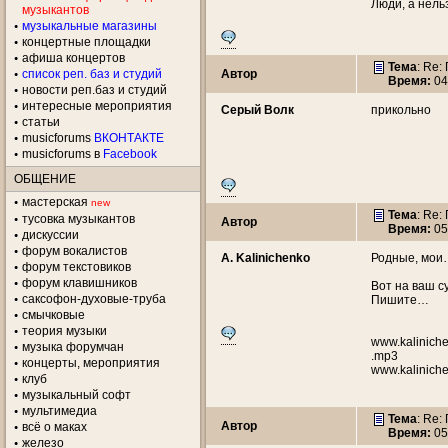
Люди, а нель
музыкантов
музыкальные магазины
концертные площадки
aфиша концертов
Тема
: Re
список реп. баз и студий
Автор
Время:
04
новости реп.баз и студий
интересные мероприятия
Серый Волк
прикольно
статьи
musicforums
ВКОНТАКТЕ
musicforums в
Facebook
ОБЩЕНИЕ
мастерская
new
Тема
: Re
тусовка музыкантов
Автор
Время:
05
дискуссии
форум вокалистов
A. Kalinichenko
Родные, мои
форум текстовиков
форум клавишников
Вот на ваш 
саксофон-духовые-труба
Пишите…
смычковые
теория музыки
www.kaliniche
музыка форумчан
.mp3
концерты, мероприятия
www.kaliniche
клуб
музыкальный софт
мультимедиа
Тема
: Re
Автор
всё о маках
Время:
05
железо