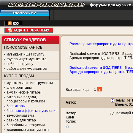
СПИСОК РАЗДЕЛОВ
Размещение серверов в дата центр
ПОИСК МУЗЫКАНТОВ
Dedicated server в ЦОД TIER3 - 5 раз
музыкант ищет группу
Аренда серверов в дата центре TIER
группа ищет музыканта
собираю группу
Dedicated server в ЦОД TIER3 - 5 ра
работа для музыкантов
Аренда серверов в дата центре TIE
КУПЛЮ-ПРОДАМ
музыкальные инструменты
электрогитары
1
2
Все страницы:
акустические гитары
гитарные педали,
Тема
: Re
процессоры и комбики
Автор
Время:
01
бас-гитары
басовые эффекты и усиление
Ветeр
Да, пожалуй 
звукосниматели
Киев
разное для гитар
Голос
барабаны и перкуссия
клавишные инструменты