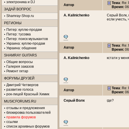
электроника и DJ
Тема
: Re
Автор
Время:
06
ЗАДАЙ ВОПРОС
A. Kalinichenko
Серый Волк, в
Shamray-Shop.ru
если учесть, 
РЕГИОНЫ
Питер: куплю-продам
Питер: тусовка
Питер: поиск музыкантов
Украина: куплю-продам
Тема
: Re
Автор
Украина: общение
Время:
06
SHAMRAY GUITARS
A. Kalinichenko
кстати у меня
Общие вопросы
Галерея заказов
Ремонт гитар
ФОРУМЫ ДРУЗЕЙ
Дмитрий Четвергов
Тема
: Re
развитие голоса
Автор
Время:
06
рок-лицей Красный Химик
Серый Волк
где?
MUSICFORUMS.RU
отзывы и предложения
блокировка пользователей
правила форумов
ссылки
список архивных форумов