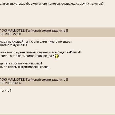
а этом идиотском форуме много идиотов, слушающих других идиотов?
: ПОЮ MALMSTEEN"а (новый вокал) зацените!!!
.06.2005 22:58
ko, да не слушай ты их. они сами ничего не знают.
намного лучше!!!!!!
ьный голос нужен сильный музон, и все будет заИпись!!
вило - а это ведь самое главное, да?
делать собственный проект!
ь, то как бы выкрикиваешь слова..
: ПОЮ MALMSTEEN"а (новый вокал) зацените!!!
.06.2005 14:06
ты кто?