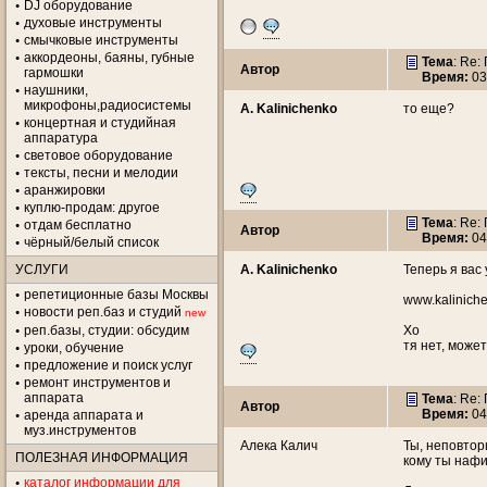
DJ оборудование
духовые инструменты
смычковые инструменты
аккордеоны, баяны, губные
Тема
: Re
Автор
гармошки
Время:
03
наушники,
микрофоны,радиосистемы
A. Kalinichenko
то еще?
концертная и студийная
аппаратура
световое оборудование
тексты, песни и мелодии
аранжировки
куплю-продам: другое
Тема
: Re
отдам бесплатно
Автор
Время:
04
чёрный/белый список
УСЛУГИ
A. Kalinichenko
Теперь я вас
репетиционные базы Москвы
www.kaliniche
новости реп.баз и студий
new
реп.базы, студии: обсудим
Хо
тя нет, може
уроки, обучение
предложение и поиск услуг
ремонт инструментов и
аппарата
Тема
: Re
Автор
Время:
04
аренда аппарата и
муз.инструментов
Алека Калич
Ты, неповто
ПОЛЕЗНАЯ ИНФОРМАЦИЯ
кому ты нафи
каталог информации для