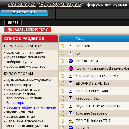
СПИСОК РАЗДЕЛОВ
Тема
ПОИСК МУЗЫКАНТОВ
ESP RZK 1
музыкант ищет группу
rzk
группа ищет музыканта
ESP каталоги
собираю группу
работа для музыкантов
Где купить динамик Динамик Har
КУПЛЮ-ПРОДАМ
Усилитель HARTKE LH500
музыкальные инструменты
EDWARDS E-AL-128
электрогитары
акустические гитары
ESP LTD Viper - 400
гитарные педали,
процессоры и комбики
леворукий бас
бас-гитары
Педаль ​PDP BOA Double Pedal
басовые эффекты и усиление
звукосниматели
бокс для батареек.
разное для гитар
ESP E-II Horizon FR-7
барабаны и перкуссия
клавишные инструменты
Esp kh 3