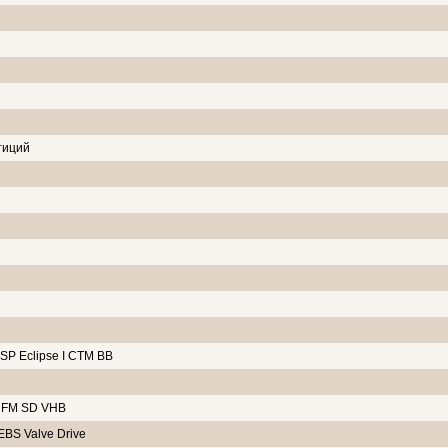
тиций
ESP Eclipse I CTM BB
A FM SD VHB
BS Valve Drive