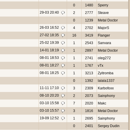
0
1480
Sperry
29-03 20:40
2
2777
Steave
0
1239
Metal Doctor
26-03 16:52
4
2702
MajorS
27-02 18:35
16
3419
Flanger
25-02 19:39
1
2543
Sanvara
14-01 18:19
1
2897
Metal Doctor
08-01 18:53
1
2741
oleg272
08-01 18:27
1
1767
vTx
08-01 18:25
1
3213
Zyitromba
0
1392
lalala1337
11-11 17:10
3
2309
Karbofoxx
08-10 20:20
2
2073
Sainphony
03-10 15:58
7
2020
Makc
03-10 15:57
3
1816
Metal Doctor
19-09 12:52
1
2695
Sainphony
0
2401
Sergey Dudin