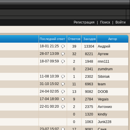
Регистрация
|
Поиск
|
Войти
Последний ответ
Ответов
Заходов
Автор
18-01 21:25
39
13304
Андрей
28-07 13:09
32
8221
Артем
18-07 09:59
2
1948
rmn111
0
2341
zumdrum
11-08 10:39
1
2302
Sibiriak
31-10 15:02
11
6963
team
24-04 02:05
13
9082
DOOB
17-04 18:00
9
2784
Vegais
22-01 00:20
2
2375
Антонио
0
1320
kindly
0
1063
Junk228
23-07 15:07
17
9081
Саня