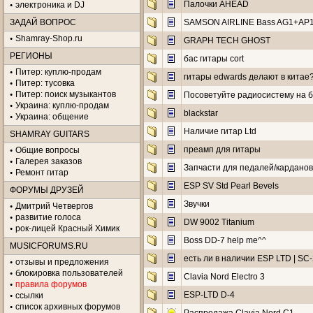
Палочки AHEAD
электроника и DJ
ЗАДАЙ ВОПРОС
SAMSON AIRLINE Bass AG1+AP
Shamray-Shop.ru
GRAPH TECH GHOST
РЕГИОНЫ
бас гитары cort
Питер: куплю-продам
гитары edwards делают в китае
Питер: тусовка
Питер: поиск музыкантов
Посоветуйте радиосистему на 
Украина: куплю-продам
blackstar
Украина: общение
Наличие гитар Ltd
SHAMRAY GUITARS
преамп для гитары
Общие вопросы
Галерея заказов
Запчасти для педалей/кардано
Ремонт гитар
ESP SV Std Pearl Bevels
ФОРУМЫ ДРУЗЕЙ
Звучки
Дмитрий Четвергов
развитие голоса
DW 9002 Titanium
рок-лицей Красный Химик
Boss DD-7 help me^^
MUSICFORUMS.RU
есть ли в наличии ESP LTD | SC
отзывы и предложения
блокировка пользователей
Clavia Nord Electro 3
правила форумов
ESP-LTD D-4
ссылки
список архивных форумов