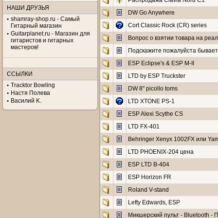
Распродажа Clavia Nord C1
НАШИ ДРУЗЬЯ
DW Go Anywhere
shamray-shop.ru - Самый
Cort Classic Rock (CR) series
Гитарный магазин
Guitarplanet.ru - Магазин для
Вопрос о взятии товара на реа
гитаристов и гитарных
мастеров!
Подскажите пожалуйста бывает 
ESP Eclipse's & ESP M-II
ССЫЛКИ
LTD by ESP Truckster
Tracktor Bowling
DW 8" picollo toms
Настя Полева
Василий K.
LTD XTONE PS-1
ESP Alexi Scythe CS
LTD FX-401
Behringer Xenyx 1002FX или Ya
LTD PHOENIX-204 цена
ESP LTD B-404
ESP Horizon FR
Roland V-stand
Lefty Edwards, ESP
Микшерский пульт - Bluetooth -