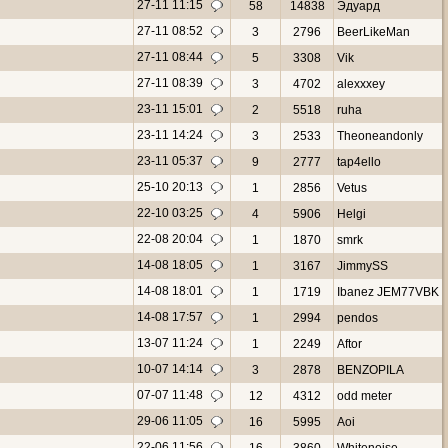
27-11 11:15
58
14838
Эдуард
27-11 08:52
3
2796
BeerLikeMan
27-11 08:44
5
3308
Vik
27-11 08:39
3
4702
alexxxey
23-11 15:01
2
5518
ruha
23-11 14:24
3
2533
Theoneandonly
23-11 05:37
9
2777
tap4ello
25-10 20:13
1
2856
Vetus
22-10 03:25
4
5906
Helgi
22-08 20:04
1
1870
smrk
14-08 18:05
1
3167
JimmySS
14-08 18:01
1
1719
Ibanez JEM77VBK
14-08 17:57
1
2994
pendos
13-07 11:24
1
2249
Aftor
10-07 14:14
3
2878
BENZOPILA
07-07 11:48
12
4312
odd meter
29-06 11:05
16
5995
Aoi
22-06 11:56