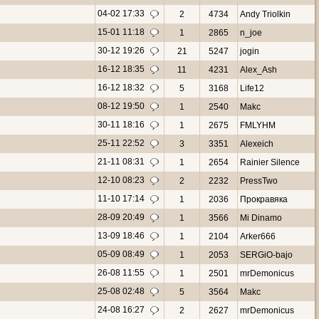
04-02 17:33
2
4734
Andy Triolkin
15-01 11:18
1
2865
n_joe
30-12 19:26
21
5247
jogin
16-12 18:35
11
4231
Alex_Ash
16-12 18:32
5
3168
Life12
08-12 19:50
1
2540
Makc
30-11 18:16
1
2675
FMLYHM
25-11 22:52
3
3351
Alexeich
21-11 08:31
1
2654
Rainier Silence
12-10 08:23
2
2232
PressTwo
11-10 17:14
1
2036
Прокравяка
28-09 20:49
1
3566
Mi Dinamo
13-09 18:46
1
2104
Arker666
05-09 08:49
1
2053
SERGiO-bajo
26-08 11:55
1
2501
mrDemonicus
25-08 02:48
5
3564
Makc
24-08 16:27
2
2627
mrDemonicus