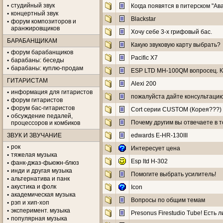
студийный звук
Когда появятся в питерском "Ав
концертный звук
Blackstar
форум композиторов и
аранжировщиков
Хочу себе 3-х грифовый бас.
БАРАБАНЩИКАМ
Какую звуковую карту выбрать?
форум барабанщиков
Pacific X7
барабаны: беседы
барабаны: куплю-продам
ESP LTD MH-100QM вопросец. 
ГИТАРИСТАМ
Alexi 200
информация для гитаристов
пожалуйста дайте консультацию 
форум гитаристов
форум бас-гитаристов
Cort серии CUSTOM (Корея???)
обсуждение педалей,
Почему другим вы отвечаете в т
процессоров и комбиков
ЗВУК И ЗВУЧАНИЕ
edwards E-HR-130III
рок
Интересует цена
тяжелая музыка
Esp ltd H-302
фанк-джаз-фьюжн-блюз
инди и другая музыка
Помогите выбрать усилитель!
альтернатива и панк
акустика и фолк
Icon
академическая музыка
Вопросы по общим темам
рэп и хип-хоп
эксперимент. музыка
Presonus Firestudio Tube! Есть 
популярная музыка