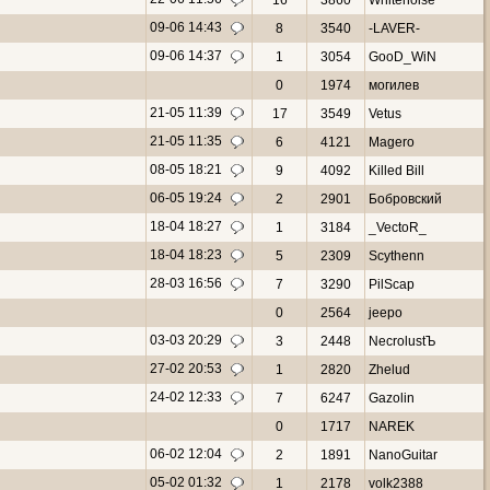
16
3860
Whitenoise
09-06 14:43
8
3540
-LAVER-
09-06 14:37
1
3054
GooD_WiN
0
1974
могилев
21-05 11:39
17
3549
Vetus
21-05 11:35
6
4121
Magero
08-05 18:21
9
4092
Killed Bill
06-05 19:24
2
2901
Бобровский
18-04 18:27
1
3184
_VectoR_
18-04 18:23
5
2309
Scythenn
28-03 16:56
7
3290
PilScap
0
2564
jeepo
03-03 20:29
3
2448
NecrolustЪ
27-02 20:53
1
2820
Zhelud
24-02 12:33
7
6247
Gazolin
0
1717
NAREK
06-02 12:04
2
1891
NanoGuitar
05-02 01:32
1
2178
volk2388