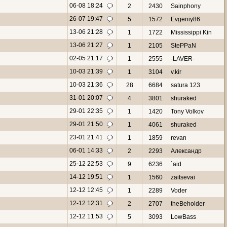
06-08 18:24
2
2430
Sainphony
26-07 19:47
5
1572
Evgeniy86
13-06 21:28
1
1722
Mississippi Kin
13-06 21:27
1
2105
StePPaN
02-05 21:17
1
2555
-LAVER-
10-03 21:39
1
3104
v.kir
10-03 21:36
28
6684
satura 123
31-01 20:07
4
3801
shuraked
29-01 22:35
1
1420
Tony Volkov
29-01 21:50
1
4061
shuraked
23-01 21:41
1
1859
revan
06-01 14:33
2
2293
Александр
25-12 22:53
9
6236
`aid
14-12 19:51
1
1560
zaitsevai
12-12 12:45
1
2289
Voder
12-12 12:31
2
2707
theBeholder
12-12 11:53
5
3093
LowBass