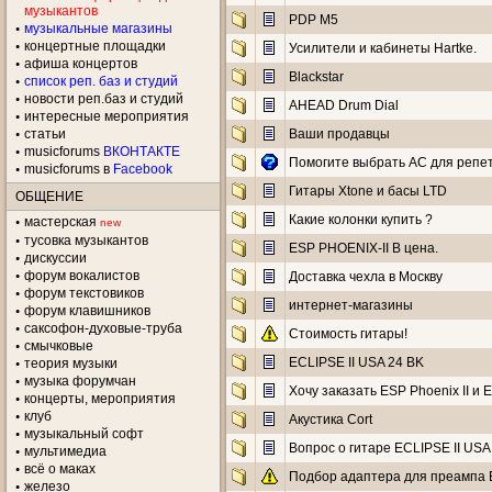
музыкантов
PDP M5
музыкальные магазины
концертные площадки
Усилители и кабинеты Hartke.
aфиша концертов
Blackstar
список реп. баз и студий
новости реп.баз и студий
AHEAD Drum Dial
интересные мероприятия
статьи
Ваши продавцы
musicforums
ВКОНТАКТЕ
Помогите выбрать АС для репе
musicforums в
Facebook
Гитары Xtone и басы LTD
ОБЩЕНИЕ
Какие колонки купить ?
мастерская
new
тусовка музыкантов
ESP PHOENIX-II B цена.
дискуссии
форум вокалистов
Доставка чехла в Москву
форум текстовиков
интернет-магазины
форум клавишников
саксофон-духовые-труба
Стоимость гитары!
смычковые
ECLIPSE II USA 24 BK
теория музыки
музыка форумчан
Хочу заказать ESP Phoenix II и 
концерты, мероприятия
клуб
Акустика Cort
музыкальный софт
Вопрос о гитаре ECLIPSE II US
мультимедиа
всё о маках
Подбор адаптера для преампа E
железо