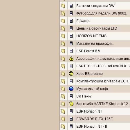
Винтики к педалям DW
Футборд для педали DW 9002.
Edwards
Цены на бас-гитары LTD
HORIZON NT EMG
Магазин на пражской..
ESP Forest B 5
Аэрография на музыкалные ин
ESP LTD EC-1000 DeLuxe BLK L
Xotic BB preamp
Комплектующие к гитарам ЕСП.
Музыкальный софт
Ltd Hex-7
бас.комбо HARTKE Kickback 12..
ESP Horizon NT
EDWARDS E-EX-125E
ESP Horizon NT - II