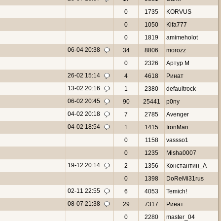
0
1735
KORVUS
0
1050
Kifa777
0
1819
amimeholot
06-04 20:38
34
8806
morozz
0
2326
Артур М
26-02 15:14
4
4618
Ринат
13-02 20:16
1
2380
defaultrock
06-02 20:45
90
25441
p0ny
04-02 20:18
7
2785
Avenger
04-02 18:54
1
1415
IronMan
0
1158
vassso1
0
1235
Misha0007
19-12 20:14
2
1356
Константин_A
0
1398
DoReMi31rus
02-11 22:55
6
4053
Temich!
08-07 21:38
29
7317
Ринат
0
2280
master_04