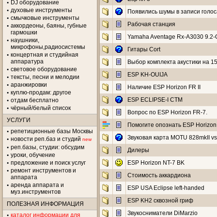
DJ оборудование
духовые инструменты
Появились шумы в записи голоса
смычковые инструменты
Рабочая станция
аккордеоны, баяны, губные
гармошки
Yamaha Aventage Rx-A3030 9.2-
наушники,
микрофоны,радиосистемы
Гитары Cort
концертная и студийная
аппаратура
Выбор комплекта акустики на 15
световое оборудование
ESP KH-OUIJA
тексты, песни и мелодии
аранжировки
Наличие ESP Horizon FR II
куплю-продам: другое
ESP ECLIPSE-I CTM
отдам бесплатно
чёрный/белый список
Вопрос по ESP Horizon FR-7.
УСЛУГИ
Помогите опознать ESP Horizon
репетиционные базы Москвы
Звуковая карта MOTU 828mkII vs
новости реп.баз и студий
new
реп.базы, студии: обсудим
Дилеры
уроки, обучение
предложение и поиск услуг
ESP Horizon NT-7 BK
ремонт инструментов и
Стоимость аккардиона
аппарата
аренда аппарата и
ESP USA Eclipse left-handed
муз.инструментов
ESP KH2 сквозной гриф
ПОЛЕЗНАЯ ИНФОРМАЦИЯ
Звукосниматели DiMarzio
каталог информации для