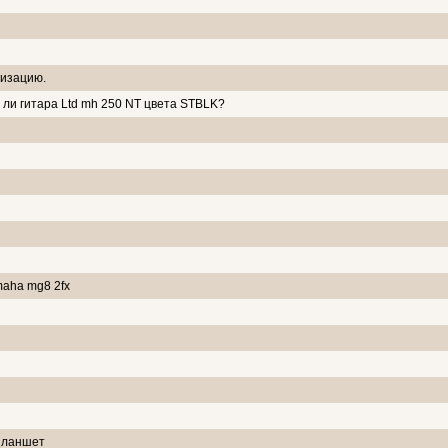
лизацию.
ли гитара Ltd mh 250 NT цвета STBLK?
maha mg8 2fx
 Планшет