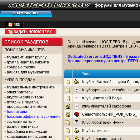
СПИСОК РАЗДЕЛОВ
Dedicated server в ЦОД TIER3 - 5 раздел
Аренда серверов в дата центре TIER3 -
ПОИСК МУЗЫКАНТОВ
Dedicated server в ЦОД TIER3 - 5 разде
музыкант ищет группу
Аренда серверов в дата центре TIER3 
группа ищет музыканта
собираю группу
работа для музыкантов
Тема
КУПЛЮ-ПРОДАМ
Клуб любителей озвучки Леонид
музыкальные инструменты
Клуб курящих и не собирающих
электрогитары
акустические гитары
Клуб ценителей Водки
гитарные педали,
клуб любителей саксофона
процессоры и комбики
бас-гитары
Севастопольский_РОК_КЛУБ_
басовые эффекты и усиление
звукосниматели
Клуб любителей Чужих
разное для гитар
Клуб танкистов
барабаны и перкуссия
клавишные инструменты
Клуб велосипедистов!