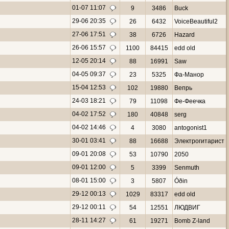
01-07 11:07
9
3486
Buck
29-06 20:35
26
6432
VoiceBeautiful2
27-06 17:51
38
6726
Hazard
26-06 15:57
1100
84415
edd old
12-05 20:14
88
16991
Saw
04-05 09:37
23
5325
Фа-Манор
15-04 12:53
102
19880
Вепрь
24-03 18:21
79
11098
Фе-Феечка
04-02 17:52
180
40848
serg
04-02 14:46
4
3080
antogonist1
30-01 03:41
88
16688
Электpогитарист
09-01 20:08
53
10790
2050
09-01 12:00
5
3399
Senmuth
08-01 15:00
3
5807
Óðin
29-12 00:13
1029
83317
edd old
29-12 00:11
54
12551
ЛЮДВИГ
28-11 14:27
61
19271
Bomb Z-land