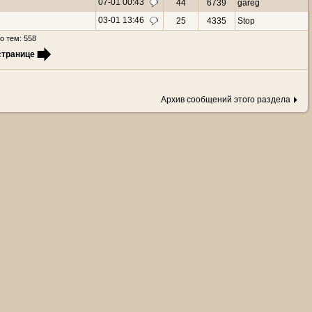
07-01 00:43
44
6739
gareg
03-01 13:46
25
4335
Stop
о тем: 558
странице
Архив сообщений этого раздела