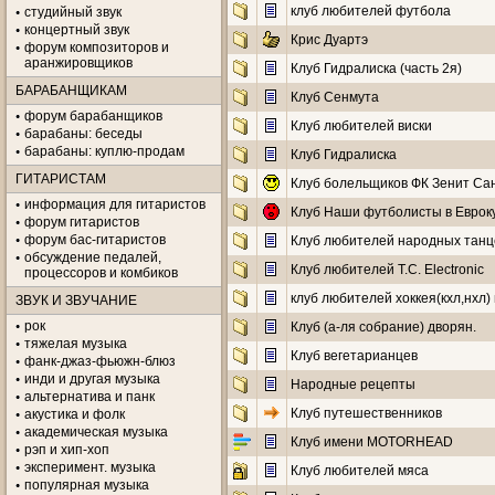
клуб любителей футбола
студийный звук
концертный звук
Крис Дуартэ
форум композиторов и
аранжировщиков
Клуб Гидралиска (часть 2я)
БАРАБАНЩИКАМ
Клуб Сенмута
форум барабанщиков
Клуб любителей виски
барабаны: беседы
барабаны: куплю-продам
Клуб Гидралиска
ГИТАРИСТАМ
Клуб болельщиков ФК Зенит Сан
информация для гитаристов
Клуб Наши футболисты в Еврок
форум гитаристов
форум бас-гитаристов
Клуб любителей народных танц
обсуждение педалей,
Клуб любителей T.C. Electronic
процессоров и комбиков
клуб любителей хоккея(кхл,нхл)
ЗВУК И ЗВУЧАНИЕ
рок
Клуб (а-ля собрание) дворян.
тяжелая музыка
Клуб вегетарианцев
фанк-джаз-фьюжн-блюз
инди и другая музыка
Народные рецепты
альтернатива и панк
Клуб путешественников
акустика и фолк
академическая музыка
Клуб имени MOTORHEAD
рэп и хип-хоп
эксперимент. музыка
Клуб любителей мяса
популярная музыка