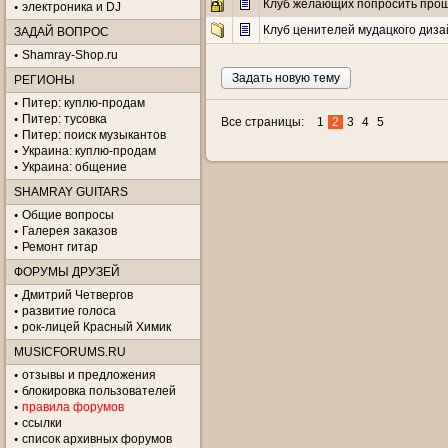
Клуб желающих попросить прощ
электроника и DJ
Клуб ценителей мудацкого диза
ЗАДАЙ ВОПРОС
Shamray-Shop.ru
Задать новую тему
РЕГИОНЫ
Питер: куплю-продам
Питер: тусовка
Все страницы:
1
2
3
4
5
Питер: поиск музыкантов
Украина: куплю-продам
Украина: общение
SHAMRAY GUITARS
Общие вопросы
Галерея заказов
Ремонт гитар
ФОРУМЫ ДРУЗЕЙ
Дмитрий Четвергов
развитие голоса
рок-лицей Красный Химик
MUSICFORUMS.RU
отзывы и предложения
блокировка пользователей
правила форумов
ссылки
список архивных форумов