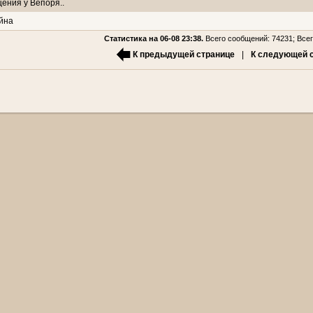
ения у Вепоря..
йна
Статистика на 06-08 23:38.
Всего сообщений: 74231; Всег
К предыдущей странице
|
К следующей 