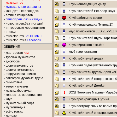
музыкантов
Клуб ненавидящих хунту.
музыкальные магазины
концертные площадки
Клуб любителей Pet Shop Boys
aфиша концертов
Клуб работы по сцене
список реп. баз и студий
новости реп.баз и студий
Клуб ненавидящих Путина 2))
интересные мероприятия
клуб поклонников LED ZEPPELI
статьи
musicforums
ВКОНТАКТЕ
Клуб любителей Шуры Каретного
musicforums в
Facebook
Клуб обратного отсчёта.
ОБЩЕНИЕ
клуб творчества))))
мастерская
new
тусовка музыкантов
Клуб любителей джаза
дискуссии
Клуб инвалидов умственного тр
форум вокалистов
форум текстовиков
Клуб любителй группы Ария vol.
форум клавишников
саксофон-духовые-труба
Клуб любителей концертов в с 
смычковые
Клуб любителей Домбая
теория музыки
музыка форумчан
SOS! Помогите Марине (Марабел
концерты, мероприятия
клуб
Клуб презирающих Путина..
музыкальный софт
Клуб пострадавших во время пр
мультимедиа
всё о маках
Клуб любителей электровелоси
железо