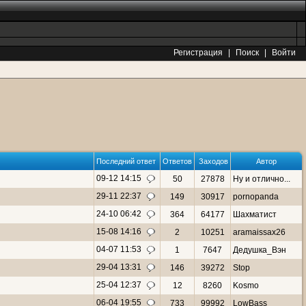
Регистрация
|
Поиск
|
Войти
Последний ответ
Ответов
Заходов
Автор
09-12 14:15
50
27878
Ну и отлично...
29-11 22:37
149
30917
pornopanda
24-10 06:42
364
64177
Шахматист
15-08 14:16
2
10251
aramaissax26
04-07 11:53
1
7647
Дедушка_Вэн
29-04 13:31
146
39272
Stop
25-04 12:37
12
8260
Kosmo
06-04 19:55
733
99992
LowBass