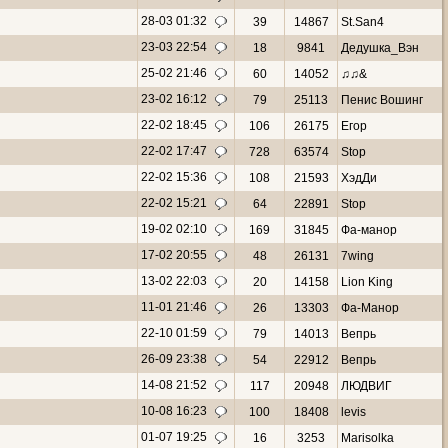
28-03 01:32
39
14867
St.San4
23-03 22:54
18
9841
Дедушка_Вэн
25-02 21:46
60
14052
♫♫&
23-02 16:12
79
25113
Пенис Вошинг
22-02 18:45
106
26175
Eгор
22-02 17:47
728
63574
Stop
22-02 15:36
108
21593
ХэдДи
22-02 15:21
64
22891
Stop
19-02 02:10
169
31845
Фа-манор
17-02 20:55
48
26131
7wing
13-02 22:03
20
14158
Lion King
11-01 21:46
26
13303
Фа-Манор
22-10 01:59
79
14013
Вепрь
26-09 23:38
54
22912
Вепрь
14-08 21:52
117
20948
ЛЮДВИГ
10-08 16:23
100
18408
levis
01-07 19:25
16
3253
Marisolka