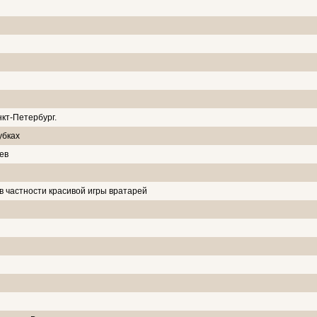
кт-Петербург.
убках
ев
 в частности красивой игры вратарей