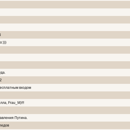
N
:)))
уда.
2
бесплатным входом
ла, Frau_M)!!!
авления Путина.
педов