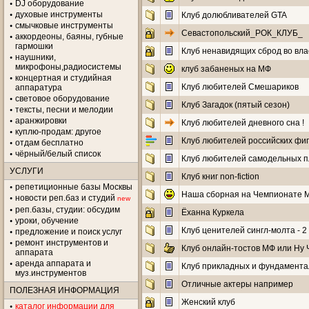
DJ оборудование
духовые инструменты
Клуб долюбливателей GTA
смычковые инструменты
Севастопольский_РОК_КЛУБ_
аккордеоны, баяны, губные
гармошки
Клуб ненавидящих сброд во вла
наушники,
микрофоны,радиосистемы
клуб забаненых на МФ
концертная и студийная
Клуб любителей Смешариков
аппаратура
световое оборудование
Клуб Загадок (пятый сезон)
тексты, песни и мелодии
аранжировки
Клуб любителей дневного сна !
куплю-продам: другое
Клуб любителей российских фиг
отдам бесплатно
чёрный/белый список
Клуб любителей самодельных п
УСЛУГИ
Клуб книг non-fiction
репетиционные базы Москвы
Наша сборная на Чемпионате Ми
новости реп.баз и студий
new
реп.базы, студии: обсудим
Ёханна Куркела
уроки, обучение
Клуб ценителей сингл-молта - 2
предложение и поиск услуг
ремонт инструментов и
Клуб онлайн-тостов МФ или Ну Ч
аппарата
аренда аппарата и
Клуб прикладных и фундамента
муз.инструментов
Отличные актеры например
ПОЛЕЗНАЯ ИНФОРМАЦИЯ
Женский клуб
каталог информации для