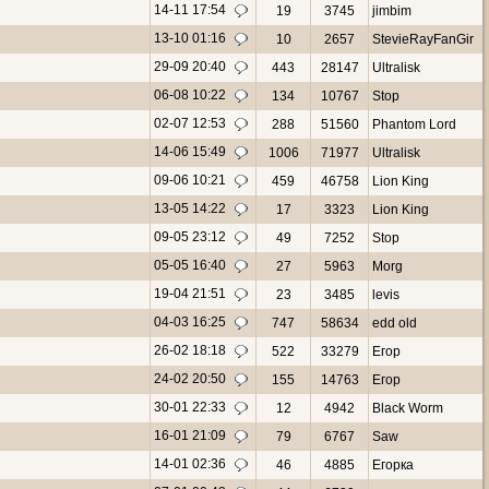
14-11 17:54
19
3745
jimbim
13-10 01:16
10
2657
StevieRayFanGir
29-09 20:40
443
28147
Ultralisk
06-08 10:22
134
10767
Stop
02-07 12:53
288
51560
Phantom Lord
14-06 15:49
1006
71977
Ultralisk
09-06 10:21
459
46758
Lion King
13-05 14:22
17
3323
Lion King
09-05 23:12
49
7252
Stop
05-05 16:40
27
5963
Morg
19-04 21:51
23
3485
levis
04-03 16:25
747
58634
edd old
26-02 18:18
522
33279
Eгор
24-02 20:50
155
14763
Eгор
30-01 22:33
12
4942
Black Worm
16-01 21:09
79
6767
Saw
14-01 02:36
46
4885
Eгорка