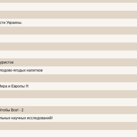
сти Украины.
уристок
лодово-ягодых напитков
ра и Европы !!!
тобы Все! - 2
льных научных исследований!