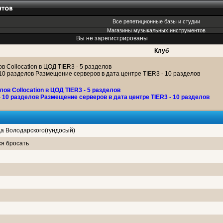
Все репетиционные базы и студии
Магазины музыкальных инструментов
Вы не зарегистрированы
Клуб
ов Collocation в ЦОД TIER3 - 5 разделов
 10 разделов Размещение серверов в дата центре TIER3 - 10 разделов
лов Collocation в ЦОД TIER3 - 5 разделов
- 10 разделов Размещение серверов в дата центре TIER3 - 10 разделов
а Володарского(гундосый)
ся бросать