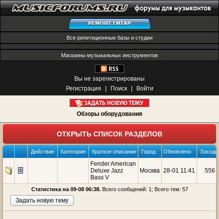
Все репетиционные базы и студии
Магазины музыкальных инструментов
Вы не зарегистрированы
Регистрация
|
Поиск
|
Войти
Обзоры оборудования
ОТКРЫТЬ СПИСОК РАЗДЕЛОВ
Действие
Категория
Краткое описание
Город
Обновлено
Заходо
Fender American
Deluxe Jazz
Москва
28-01 11:41
556
Bass V
Статистика на 09-08 06:38.
Всего сообщений: 1; Всего тем: 57
Задать новую тему