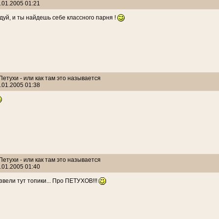
.01.2005 01:21
идуй, и ты найдешь себе классного парня !
 Петухи - или как там это называется
.01.2005 01:38
 Петухи - или как там это называется
.01.2005 01:40
звели тут топики... Про ПЕТУХОВ!!!