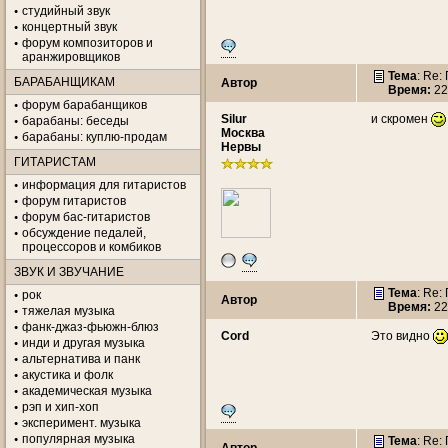
студийный звук
концертный звук
форум композиторов и
аранжировщиков
Тема
: Re:
БАРАБАНЩИКАМ
Автор
Время:
22
форум барабанщиков
Silur
и скромен
барабаны: беседы
Москва
барабаны: куплю-продам
Нервы
ГИТАРИСТАМ
информация для гитаристов
форум гитаристов
форум бас-гитаристов
обсуждение педалей,
процессоров и комбиков
ЗВУК И ЗВУЧАНИЕ
Тема
: Re:
рок
Автор
Время:
22
тяжелая музыка
фанк-джаз-фьюжн-блюз
Cord
Это видно
инди и другая музыка
альтернатива и панк
акустика и фолк
академическая музыка
рэп и хип-хоп
эксперимент. музыка
популярная музыка
Тема
: Re: