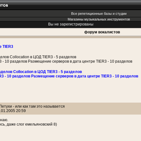
Все репетиционные базы и студии
Магазины музыкальных инструментов
Вы не зарегистрированы
форум вокалистов
е TIER3
делов Collocation в ЦОД TIER3 - 5 разделов
3 - 10 разделов Размещение серверов в дата центре TIER3 - 10 разделов
зделов Collocation в ЦОД TIER3 - 5 разделов
R3 - 10 разделов Размещение серверов в дата центре TIER3 - 10 разделов
 Петухи - или как там это называется
.01.2005 20:59
знаю.
сь, даже слог емельяновский 8)