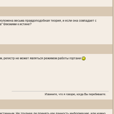
ге изложена весьма правдоподобная теория, и если она совпадает с
а" близкими к истине?
м, регистр не может являться режимом работы гортани
Извините, что я говорю, когда Вы перебиваете.
 истинным. Не труднее ли принять как данность информацию, или нужно