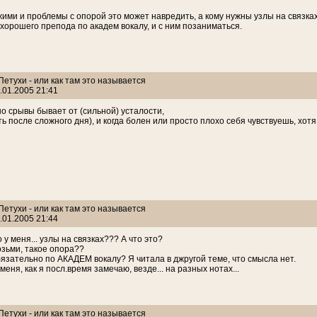
жими и проблемы с опорой это может навредить, а кому нужны узлы на связках.
хорошего препода по академ вокалу, и с ним позаниматься.
 Петухи - или как там это называется
.01.2005 21:41
о срывы бывает от (сильной) усталости,
ть после сложного дня), и когда болен или просто плохо себя чувствуешь, хотя
 Петухи - или как там это называется
.01.2005 21:44
то у меня... узлы на связках??? А что это?
возьми, такое опора??
язательно по АКАДЕМ вокалу? Я читала в джругой теме, что смысла нет.
 меня, как я посл.время замечаю, везде... на разных нотах...
 Петухи - или как там это называется