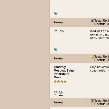
Тема
: Re:
Автор
Время:
23
PaRock
Фальцет по о
или и того и
большенства 
Тема
: Re:
Автор
Время:
23
Vandroiy
Ещё возможно
Moscow, Saint-
совет тебе, 
Petersburg
Music
Тема
: Re:
Автор
Время:
23