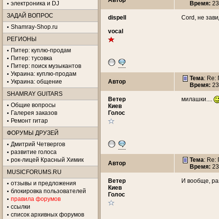
Автор
электроника и DJ
Время:
23
ЗАДАЙ ВОПРОС
dispell
Cord, не зав
Shamray-Shop.ru
vocal
РЕГИОНЫ
Питер: куплю-продам
Питер: тусовка
Питер: поиск музыкантов
Украина: куплю-продам
Тема
: Re:
Украина: общение
Автор
Время:
23
SHAMRAY GUITARS
Ветeр
милашки....
Общие вопросы
Киев
Галерея заказов
Голос
Ремонт гитар
ФОРУМЫ ДРУЗЕЙ
Дмитрий Четвергов
развитие голоса
рок-лицей Красный Химик
Тема
: Re:
Автор
Время:
23
MUSICFORUMS.RU
Ветeр
И вообще, ра
отзывы и предложения
Киев
блокировка пользователей
Голос
правила форумов
ссылки
список архивных форумов