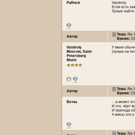
PaRock
Vandroiy
Если есть за
Лучше найти 
Тема
: Re:
Автор
Время:
23
Vandroiy
У меня обычн
Moscow, Saint-
(лучше ни пе
Petersburg
Music
Тема
: Re:
Автор
Время:
23
Ветка
... а может э
И что, чёрт 
И препода об
А киксы эти у
Тема
: Re: