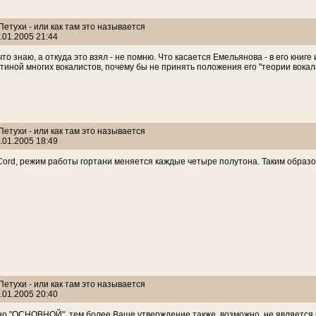
 Петухи - или как там это называется
.01.2005 21:44
 что знаю, а откуда это взял - не помню. Что касается Емельянова - в его кни
тиной многих вокалистов, почему бы не принять положения его "теории вокал
 Петухи - или как там это называется
.01.2005 18:49
ord, режим работы гортани меняется каждые четыре полутона. Таким образо
 Петухи - или как там это называется
.01.2005 20:40
зано "ОСНОВНОЙ", тем более Ваше утверждение также, возможно, не является