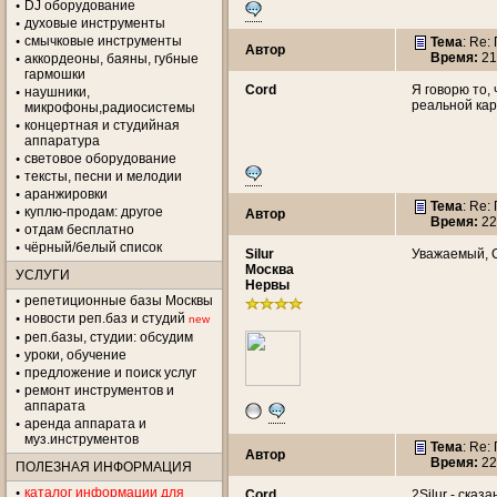
DJ оборудование
духовые инструменты
смычковые инструменты
Тема
: Re:
Автор
Время:
21
аккордеоны, баяны, губные
гармошки
Cord
Я говорю то,
наушники,
реальной кар
микрофоны,радиосистемы
концертная и студийная
аппаратура
световое оборудование
тексты, песни и мелодии
аранжировки
Тема
: Re:
куплю-продам: другое
Автор
Время:
22
отдам бесплатно
чёрный/белый список
Silur
Уважаемый, C
Москва
УСЛУГИ
Нервы
репетиционные базы Москвы
новости реп.баз и студий
new
реп.базы, студии: обсудим
уроки, обучение
предложение и поиск услуг
ремонт инструментов и
аппарата
аренда аппарата и
муз.инструментов
Тема
: Re:
Автор
Время:
22
ПОЛЕЗНАЯ ИНФОРМАЦИЯ
каталог информации для
Cord
2Silur - ска