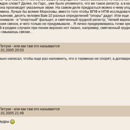
ждое слово? Далее, по Гарс., уже было упомянуто, что же такое регистр. а в к
она производит указанные звуки. На самом деле придраться можно к чему уго
рмина. Лучше бы всякие Морозовы, вместо того чтобы ВПФ и НПФ исследовать,
льянове, десять человек Вам 10 разных определений "опоры" дадут. Или еще при
онимали - и "опертный" фальцет, и смягченный грудной регистр, "легкий вар
ния связок, и чего только не придумывали... Я лично придерживаюсь точки зр
 в редких случаях при пении верхних нот пиано, например, смягченный грудной
 смыкаешь связки...
 Петухи - или как там это называется
.01.2005 20:53
льно написал, чтобы еще раз напомнить, что о терминах не спорят, а догова
 Петухи - или как там это называется
.01.2005 21:49
 мудры