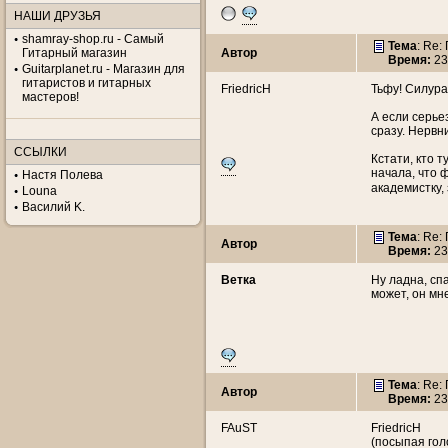
НАШИ ДРУЗЬЯ
shamray-shop.ru - Самый
Тема
: Re:
Гитарный магазин
Автор
Время:
23
Guitarplanet.ru - Магазин для
гитаристов и гитарных
FriedricH
Тьфу! Силура 
мастеров!
А если серьез
сразу. Нервн
ССЫЛКИ
Кстати, кто 
начала, что 
Настя Полева
академистку,
Louna
Василий K.
Тема
: Re:
Автор
Время:
23
Ветка
Ну ладна, сп
может, он мн
Тема
: Re:
Автор
Время:
23
FAuST
FriedricH
(посыпая гол