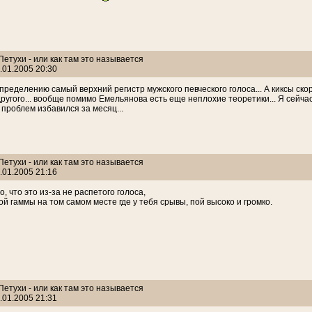
 Петухи - или как там это называется
.01.2005 20:30
пределению самый верхний регистр мужского певческого голоса... А киксы скор
 другого... вообще помимо Емельянова есть еще неплохие теоретики... Я сейча
проблем избавился за месяц...
 Петухи - или как там это называется
.01.2005 21:16
, что это из-за не распетого голоса,
пой гаммы на том самом месте где у тебя срывы, пой высоко и громко.
 Петухи - или как там это называется
.01.2005 21:31