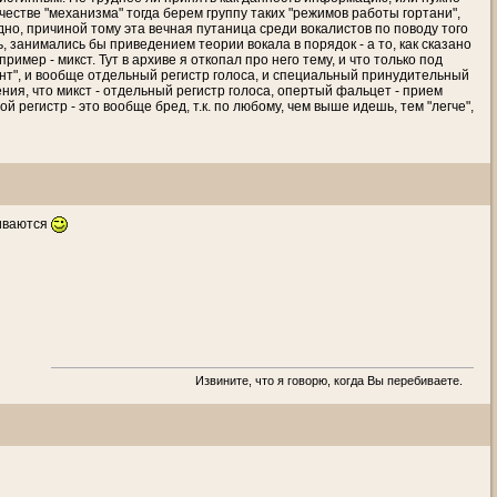
ачестве "механизма" тогда берем группу таких "режимов работы гортани",
дно, причиной тому эта вечная путаница среди вокалистов по поводу того
 занимались бы приведением теории вокала в порядок - а то, как сказано
мер - микст. Тут в архиве я откопал про него тему, и что только под
иант", и вообще отдельный регистр голоса, и специальный принудительный
ения, что микст - отдельный регистр голоса, опертый фальцет - прием
 регистр - это вообще бред, т.к. по любому, чем выше идешь, тем "легче",
риваются
Извините, что я говорю, когда Вы перебиваете.