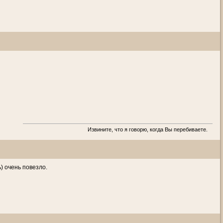
Извините, что я говорю, когда Вы перебиваете.
) очень повезло.