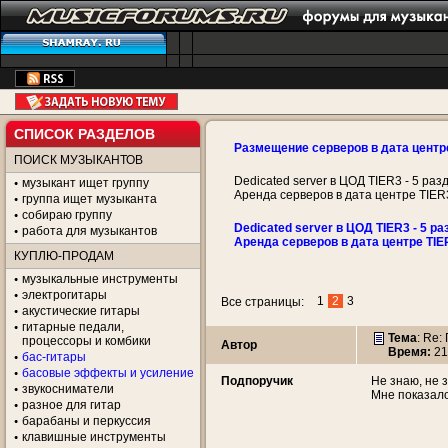
СПИСОК РАЗДЕЛОВ
Размещение серверов в дата центр
ПОИСК МУЗЫКАНТОВ
Dedicated server в ЦОД TIER3 - 5 раз
музыкант ищет группу
Аренда серверов в дата центре TIER
группа ищет музыканта
собираю группу
Dedicated server в ЦОД TIER3 - 5 ра
работа для музыкантов
Аренда серверов в дата центре TIE
КУПЛЮ-ПРОДАМ
музыкальные инструменты
электрогитары
1
2
3
Все страницы:
акустические гитары
гитарные педали,
Тема
: Re:
процессоры и комбики
Автор
Время:
21
бас-гитары
басовые эффекты и усиление
Подпоручик
Не знаю, не 
звукосниматели
Мне показало
разное для гитар
барабаны и перкуссия
клавишные инструменты