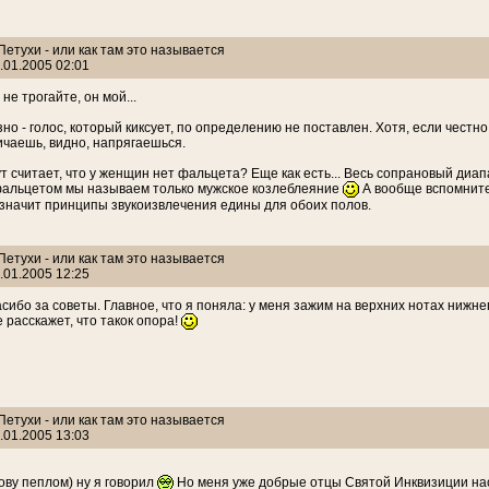
 Петухи - или как там это называется
.01.2005 02:01
не трогайте, он мой...
но - голос, который киксует, по определению не поставлен. Хотя, если честно, 
ичаешь, видно, напрягаешься.
тут считает, что у женщин нет фальцета? Еще как есть... Весь сопрановый диа
фальцетом мы называем только мужское козлеблеяние
А вообще вспомните
 значит принципы звукоизвлечения едины для обоих полов.
 Петухи - или как там это называется
.01.2005 12:25
асибо за советы. Главное, что я поняла: у меня зажим на верхних нотах нижн
е расскажет, что такок опора!
 Петухи - или как там это называется
.01.2005 13:03
ову пеплом) ну я говорил
Но меня уже добрые отцы Святой Инквизиции на