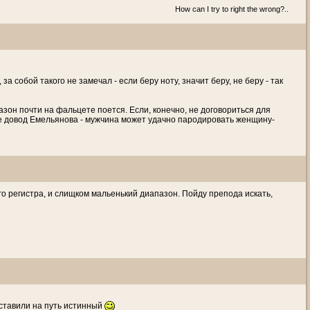
How can I try to right the wrong?..
за собой такого не замечал - если беру ноту, значит беру, не беру - так
пазон почти на фальцете поется. Если, конечно, не договориться для
 довод Емельянова - мужчина может удачно пародировать женщину-
его регистра, и слищком мальенький диапазон. Пойду препода искать,
ставили на путь истинный