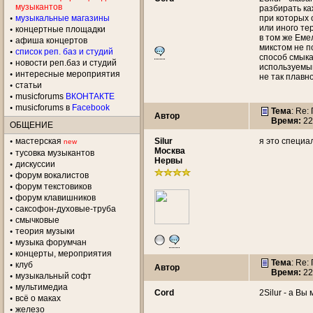
музыкантов
разбирать ка
музыкальные магазины
при которых 
или иного те
концертные площадки
в том же Еме
aфиша концертов
микстом не п
список реп. баз и студий
способ смыка
новости реп.баз и студий
используемый
интересные мероприятия
не так плавно
статьи
musicforums
ВКОНТАКТЕ
musicforums в
Facebook
Тема
: Re:
Автор
Время:
22
ОБЩЕНИЕ
мастерская
Silur
я это специа
new
Москва
тусовка музыкантов
Нервы
дискуссии
форум вокалистов
форум текстовиков
форум клавишников
саксофон-духовые-труба
смычковые
теория музыки
музыка форумчан
концерты, мероприятия
Тема
: Re:
клуб
Автор
Время:
22
музыкальный софт
мультимедиа
Cord
2Silur - а Вы
всё о маках
железо