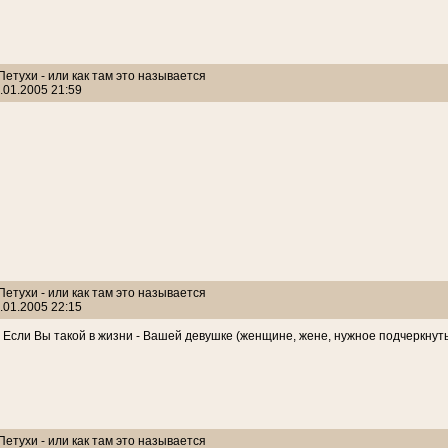
 Петухи - или как там это называется
.01.2005 21:59
 Петухи - или как там это называется
.01.2005 22:15
Если Вы такой в жизни - Вашей девушке (женщине, жене, нужное подчеркнуть
 Петухи - или как там это называется