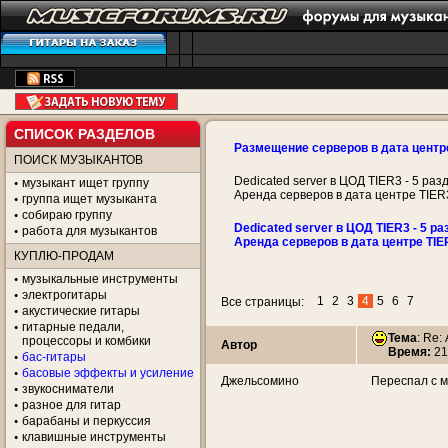
СПИСОК РАЗДЕЛОВ
Размещение серверов в дата центр
ПОИСК МУЗЫКАНТОВ
Dedicated server в ЦОД TIER3 - 5 раз
музыкант ищет группу
Аренда серверов в дата центре TIER
группа ищет музыканта
собираю группу
Dedicated server в ЦОД TIER3 - 5 ра
работа для музыкантов
Аренда серверов в дата центре TIE
КУПЛЮ-ПРОДАМ
музыкальные инструменты
электрогитары
1
2
3
4
5
6
7
Все страницы:
акустические гитары
гитарные педали,
Тема
: Re:
процессоры и комбики
Автор
Время:
21
бас-гитары
басовые эффекты и усиление
Джельсомино
Переспал с м
звукосниматели
разное для гитар
барабаны и перкуссия
клавишные инструменты