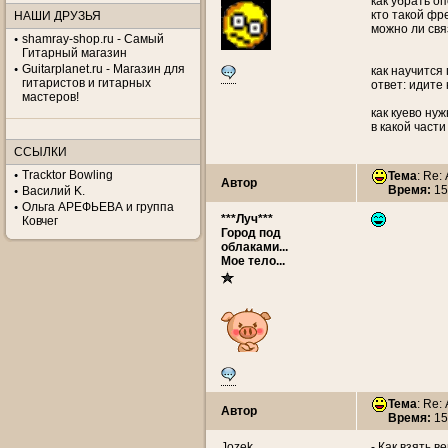
как убрать о
кто такой фр
НАШИ ДРУЗЬЯ
можно ли свя
shamray-shop.ru - Самый
Гитарный магазин
Guitarplanet.ru - Магазин для
как научится 
гитаристов и гитарных
ответ: идите 
мастеров!
как куево ну
в какой част
ССЫЛКИ
Tracktor Bowling
Тема
: Re:
Автор
Время:
15
Василий K.
Ольга АРЕФЬЕВА и группа
***Луч***
Ковчег
Город под
облаками...
Мое тело...
Тема
: Re:
Автор
Время:
15
Jozek
- Как взять 