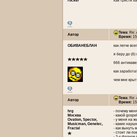
rocker
Как трясти х
Тема
: Re:
Автор
Время:
15
ОБИВАНЕБЛАН
как легче вс
я беру до (6) 
666 антикаве
как заработа
чем мне крыт
Тема
: Re:
Автор
Время:
15
hrg
- почему мен
Москва
- какой gospel
Ovation, Spector,
- у меня на 
Musicman, Genelec,
- какие науш
Fractal
- как вынуть
- стоит ли п
- 2-х фазное