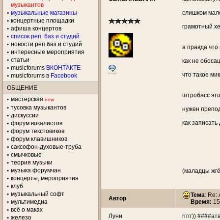
музыкантов
музыкальные магазины
слишком мало
концертные площадки
грамотный хе
aфиша концертов
список реп. баз и студий
новости реп.баз и студий
а правда что
интересные мероприятия
статьи
как не обоса
musicforums
ВКОНТАКТЕ
что такое мик
musicforums в
Facebook
ОБЩЕНИЕ
штробасс эт
мастерская
new
тусовка музыкантов
нужен препод
дискуссии
как записать
форум вокалистов
форум текстовиков
форум клавишников
саксофон-духовые-труба
смычковые
теория музыки
музыка форумчан
(маладцы жгё
концерты, мероприятия
клуб
музыкальный софт
Тема
: Re:
Автор
мультимедиа
Время:
15
всё о маках
Луни
ггггг)) ####ат
железо