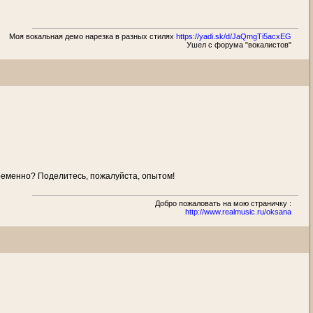
Моя вокальная демо нарезка в разных стилях
https://yadi.sk/d/JaQmgTi5acxEG
Ушел с форума "вокалистов"
ременно? Поделитесь, пожалуйста, опытом!
Добро пожаловать на мою страничку :
http://www.realmusic.ru/oksana