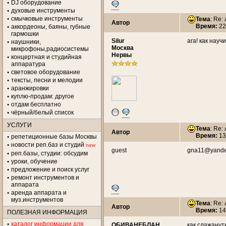
DJ оборудование
духовые инструменты
смычковые инструменты
Тема
: Re:
Автор
Время:
22
аккордеоны, баяны, губные
гармошки
Silur
ага! как науч
наушники,
Москва
микрофоны,радиосистемы
Нервы
концертная и студийная
аппаратура
световое оборудование
тексты, песни и мелодии
аранжировки
куплю-продам: другое
отдам бесплатно
чёрный/белый список
УСЛУГИ
Тема
: Re:
Автор
Время:
13
репетиционные базы Москвы
новости реп.баз и студий
new
guest
gna11@yande
реп.базы, студии: обсудим
уроки, обучение
предложение и поиск услуг
ремонт инструментов и
аппарата
аренда аппарата и
муз.инструментов
Тема
: Re:
Автор
Время:
14
ПОЛЕЗНАЯ ИНФОРМАЦИЯ
каталог информации для
ОБИВАНЕБЛАН
как слажануть