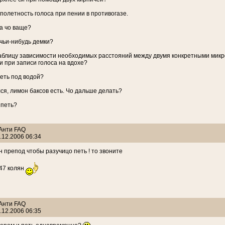
и полетность голоса при пении в противогазе.
..а чо ваще?
 чьи-нибудь демки?
таблицу зависимости необходимых расстояний между двумя конкретными мик
и при записи голоса на вдохе?
петь под водой?
лся, лимон баксов есть. Чо дальше делать?
 петь?
 Анти FAQ
.12.2006 06:34
н препод чтобы разучицо петь ! то звоните
 47 колян
 Анти FAQ
.12.2006 06:35