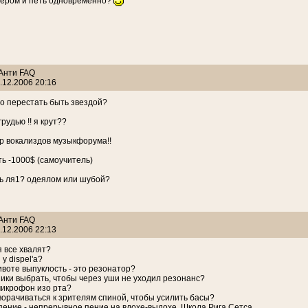
аером и петь одновременно?
 Анти FAQ
.12.2006 20:16
его перестать быть звездой?
грудью !! я крут??
р вокализдов музыкфорума!!
ть -1000$ (самоучитель)
ь ля1? одеялом или шубой?
 Анти FAQ
.12.2006 22:13
я все хвалят?
 у dispel'а?
животе выпуклость - это резонатор?
ники выбрать, чтобы через уши не уходил резонанс?
 микрофон изо рта?
оворачиваться к зрителям спиной, чтобы усилить басы?
 пение - непрерывное пение на вдохе-выдохе. Школа Рига Сетса.