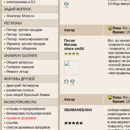
электроника и DJ
10.Ищу минус
ЗАДАЙ ВОПРОС
Shamray-Shop.ru
РЕГИОНЫ
Тема
: Re:
Питер: куплю-продам
Автор
Время:
15
Питер: тусовка
Питер: поиск музыкантов
Песня
Вот, из ненап
Украина: куплю-продам
Москва
-помогите на
Украина: общение
shure sm58
- помогите, 
-как правиль
SHAMRAY GUITARS
-вредно ли р
-вредно ли р
Общие вопросы
-плохой фон
Галерея заказов
-что лучше д
Ремонт гитар
-чем правиль
ФОРУМЫ ДРУЗЕЙ
Дмитрий Четвергов
развитие голоса
рок-лицей Красный Химик
Тема
: Re:
Автор
Время:
15
MUSICFORUMS.RU
отзывы и предложения
ОБИВАНЕБЛАН
собери кавер 
блокировка пользователей
новогодняя и
правила форумов
сколько можн
в чем меряю
ссылки
повысить тон 
список архивных форумов