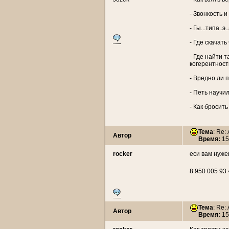
- Звонкость 
- Гы...типа..э
- Где скачать
- Где найти 
когерентност
- Вредно ли 
- Петь научи
- Как бросить
Тема
: Re:
Автор
Время:
15
rocker
еси вам нуже
8 950 005 93
Тема
: Re:
Автор
Время:
15