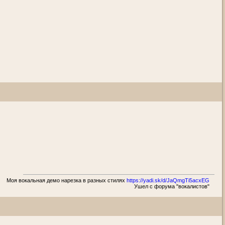
Моя вокальная демо нарезка в разных стилях
https://yadi.sk/d/JaQmgTi5acxEG
Ушел с форума "вокалистов"