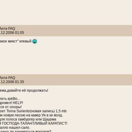
 Анти FAQ
.12.2006 01:05
такое микст" клевый
 Анти FAQ
.12.2006 01:35
ема,давайте её продолжать!
еть куёВо...
дровел! HELP!
тся от опоры!
оет Torna Suriento(новая запись) 1,5 mb
и новую песню на кавер Уя в зе волд.
для голоса гамбургер или Шаурма
 ГОСПОДА-ТАЛАНТЛИВЫЙ КАРАТИСТ!
алло нашел сало.
, рано ли заниматься вокалом?