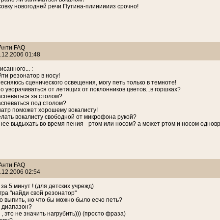
овку новогодней речи Путина-плииииииз срочно!
 Анти FAQ
.12.2006 01:48
исанного... :
йти резонатор в носу!
стесняюсь сценического освещения, могу петь только в темноте!
но уворачиваться от летящих от поклонников цветов...в горшках?
аспеваться за столом?
аспеваться под столом?
иатр поможет хорошему вокалисту!
елать вокалисту свободной от микрофона рукой?
нее выдыхать во время пения - ртом или носом? а может ртом и носом однов
 Анти FAQ
.12.2006 02:54
за 5 минут ! (для детских учрежд)
гра "найди свой резонатор"
о выпить, но что бы можно было есчо петь?
т диапазон?
, это не значить нагрубить))) (просто фраза)