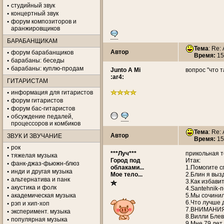
студийный звук
концертный звук
форум композиторов и
аранжировщиков
БАРАБАНЩИКАМ
Тема
: Re:
Автор
форум барабанщиков
Время:
15
барабаны: беседы
барабаны: куплю-продам
Junto A Mi
вопрос "что 
:ar4:
ГИТАРИСТАМ
информация для гитаристов
форум гитаристов
форум бас-гитаристов
обсуждение педалей,
процессоров и комбиков
Тема
: Re:
Автор
ЗВУК И ЗВУЧАНИЕ
Время:
15
рок
***Луч***
прикольная т
тяжелая музыка
Город под
Итак:
фанк-джаз-фьюжн-блюз
облаками...
1.Помогите сп
инди и другая музыка
Мое тело...
2.Блин я выз
альтернатива и панк
3.Как избави
акустика и фолк
4.Santehnik-п
академическая музыка
5.Мы сочинил
6.Что лучше 
рэп и хип-хоп
7.ВНИМАНИЯ
эксперимент. музыка
8.Вилли Блев
популярная музыка
9.Мне 79 лет