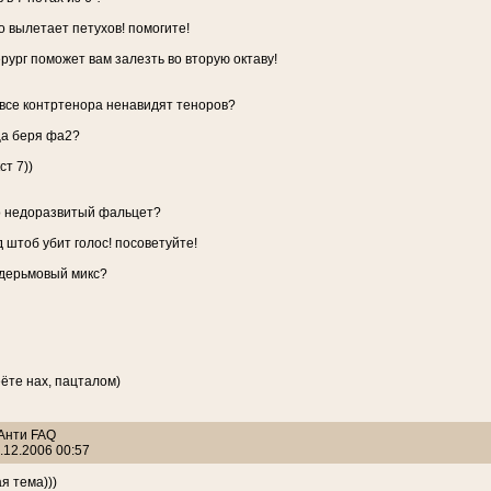
 вылетает петухов! помогите!
рург поможет вам залезть во вторую октаву!
 все контртенора ненавидят теноров?
ца беря фа2?
ст 7))
о недоразвитый фальцет?
 штоб убит голос! посоветуйте!
 дерьмовый микс?
ёте нах, пацталом)
 Анти FAQ
.12.2006 00:57
ая тема)))