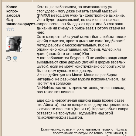
Колос
Кстати, не забавлялся, по психоанализу уж
копро-
стопудово - могу даже сказать самый быстрый
аморал
(ИМХО) метод для мужига - холотропное дыхание.
бац-
Йога будет радикальней, но если он повесился,
жаколажориус<...
скорее всего - он бы сдох от практики. А хлотропн
дыхание ни к чему не обязывает. Потому ставка на
него.
Хотя конкретный случай может быть любым - мож и
Фрейд сгодится, просто дыхание само 'подбирает'
метод работы с бессознательным, ибо не
ограничено концепциями, как Фрейд, Адлер, или
даже (в какой-то степени) Юнг.
А вот забавляется Лоуренз. Я не люблю, когда люди
выкидывают свое дерьмо (пускай в форме веселых
шуток), если не могут конструктивно оспорить хотя
бы по трем пунктам мои доводы.
И я не действую как Макко. Макко не разбирал
интервью, не разбирал мужига психоанализом. Так
что тут я н согласен.
NicNeNuc, как же ты криво читаешь, что я написал,
раз такое вот пишешь.
Еще одна невротичная ошибка ваша (кроме разве
что Айвгата) - вы не говорите по делу, вы цепляетесь
к личности опонента (меня т.е). Короче, объет спора
остается не тронутым. Подумайте над этой
психологической защитой.
Если честно, то все, что я открываю в темах от Колоса
- просто какое-то безумное говно. Хотя, может, я