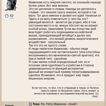
Мамонове есть энергия святого, но сознание гораздо
более узкое. Вот мое мнение.
Это не цепляние к словам. Никогда не цеплялся к
словам - это лишняя трата энергии, которой и так
мало. Тут дело именно в уровне его идей. Начиная от
'Здесь я не могу помолиться' (с чего бы это?
умеющий молится - молится где угодно, ибо в том
состоянии место и пр. внешн обстоят-ва не играют
особой роли), заканчивая 'Если мы попустим, мой
внук будет работать поденщиком на нефтяной
вышке, принадлежащей китайцу!' и далее про
размножение - это низкий уровень энергетического
воздействия - сексуальный.
Так что это не просто слова.
И люди-любители Мамонова - обычно люди
ощущщающиего или чуствительного типа (способны
воспринимать его мученическо-святой архетип), что
(как и любой тип) - однобоко.
Я тоже являю собой определенный тип, но я
осознаю свою однобокость и работаю в сторону
уравновешенности функций восприятия.
Данный же конкретный пример гипертрафированно
однобок. Возможно, это и придает ему такую
бешенную энергию.
Если честно, то все, что я открываю в темах от Колоса
- просто какое-то безумное говно. Хотя, может, я
ничего не понимаю в экспериментальной музыке. (c)
::fred::
Тема
: Re: Пётр Мамонов - гений !
Автор