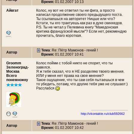
Время:
01.02.2007 10:13
Айвгат
Колос, ну вот не ответил ты ни фига, а просто
написал продолжение своего предыдущего поста.
Ты ссылаешься на авторитет Ницше или что?
Кстати, ты его трактуешь как раз в духе скинхедов.
P.S. Ты не читал у Пелевина книгу "Македонская
критика французской мысли"? Если нет, рекомендую
прочитать, благо короткая.
Тема
: Re: Пётр Мамонов - гений !
Автор
Время:
01.02.2007 10:41
Groomm
Колос пойми с тобой никто не спорит, что ты
Зеленоград-
завелся.
Москва
Я ж тебе сказал, что я НЕ разделяю твоего мнения.
Всего
ИЛИ у меня нет права на свое мнение?
понемножку
Такое ощущение, что ты сам себя пытаешься в чем
то убедить, потаму, что другие тебя уже не слушают:)
Расслабся
http://vkontakte.ru/club592662
Тема
: Re: Пётр Мамонов - гений !
Автор
Время:
01.02.2007 10:42