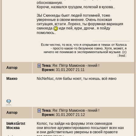
обоснованную.
Короче, назвался груздем, полезай в кузова..
ЗЫ Скинхеды бьют людей потемней, тоже
уверенные в своем мнение. Очень похожая
ситуация, кстати. Лоренз, ты форумная вариация
скинхеда
иди пей, кури, дрочи.. я пойду
помолюсь..
Если честно, то все, что я открываю в темах от Колоса
- просто какое-то безумное говно. Хотя, может, я
ничего не понимаю в экспериментальной музыке. (c)
::fred::
Тема
: Re: Пётр Мамонов - гений !
Автор
Время:
31.01.2007 21:11
Макко
NicNeNuc, пля бабы ноют, ты ноешь. всё явно
Тема
: Re: Пётр Мамонов - гений !
Автор
Время:
31.01.2007 21:12
bløkstårtst
Колос, ты зайди на форумы этих скинхедов
Москва
они вполне аргументированно посылают всех нах
и они действительно уверены в своей правоте