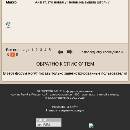
Макко
Айвгат, это новая у Пелевина вышла штоли?
Все страницы:
1
2
3
4
5
К последнему сообщению
6
7
8
ОБРАТНО К СПИСКУ ТЕМ
В этот форум могут писать только зарегистрированные пользователи!
MUSICFORUMS.RU - форум музыкантов.
Крупнейший в России сайт для музыкантов - 300 тысяч посетителей в месяц.
© MusicForums.ru 2001-2020
Реклама на сайте
Написать администрации