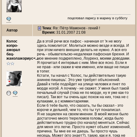
поцеловал ларису в марину в субботу
Тема
: Re: Пётр Мамонов - гений !
Автор
Время:
31.01.2007 21:08
Колос
Да в этой речи все пафос - начиная от 'я не могу
копро-
здесь помолится'. Молиться можно везде и всегда. И
аморал
при этом ничего внешне делать не нужно. А вся его
бац-
речь - обывательско-недалекая пафосная брехня. И
жаколажориус<...
мое мнение подкреплено, Лоуренз, моими доводами.
Я прочитал 4 интервью с ним. Мне все ясно. Если я
не прав - или скажи в чем именно, или ваще не пиши
в топег.
Кстати, ты начал с 'Колос, ты действительно такую
ахинею пишешь'. Это уже требует объяснений.
Давай к тебе подойдет на улице человек и пнет по
морде ногой. А почему - не скажет. У меня был такой
печальный случай (тока не по морде, ну я уже как-то
писал). Так вот ты очень щас похож на них, тока не с
кулаками, а с комментариями.
Если б тебе было, что сказать, ты бы сказал - это
короче и дельней, чем то, что ты тут понаписал.
Я не зациклен на своем мнении. В моей жизни было
достаточно много 'переломов головы', когда было
действительно трудно (по началу) меняться. Сейчас
для меня это легче. Просто нужет объект изменений,
причина. Ты мне ее не даешь. Ты просто чушь
несешь. Может (кто знает?), такую, как и я, тока не