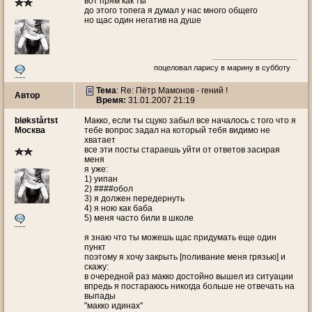
вот прям как ты
до этого топега я думал у нас много общего
но щас один негатив на душе
поцеловал ларису в марину в субботу
Тема
: Re: Пётр Мамонов - гений !
Автор
Время:
31.01.2007 21:19
bløkstårtst
Макко, если ты сцуко забыл все началось с того что я
Москва
тебе вопрос задал на который тебя видимо не
хватает
все эти посты стараешь уйти от ответов засирая
меня
я уже:
1) уипан
2) ####обол
3) я должен передернуть
4) я ною как баба
5) меня часто били в школе
я знаю что ты можешь щас придумать еще один
пункт
поэтому я хочу закрыть [поливание меня грязью] и
скажу:
в очередной раз макко достойно вышел из ситуации
впредь я постараюсь никогда больше не отвечать на
выпады
"макко идинах"