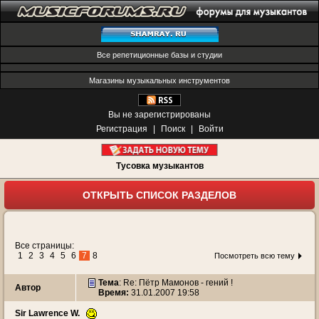
Все репетиционные базы и студии
Магазины музыкальных инструментов
Вы не зарегистрированы
Регистрация
|
Поиск
|
Войти
Тусовка музыкантов
ОТКРЫТЬ СПИСОК РАЗДЕЛОВ
Все страницы:
1
2
3
4
5
6
7
8
Посмотреть всю тему
Тема
: Re: Пётр Мамонов - гений !
Автор
Время:
31.01.2007 19:58
Sir Lawrence W.