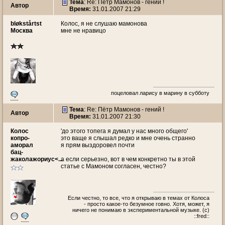
Тема
: Re: Пётр Мамонов - гений !
Автор
Время:
31.01.2007 21:29
bløkstårtst
Колос, я не слушаю мамонова
Москва
мне не нравицо
поцеловал ларису в марину в субботу
Тема
: Re: Пётр Мамонов - гений !
Автор
Время:
31.01.2007 21:30
Колос
'до этого топега я думал у нас много общего'
копро-
это ваще я слышал редко и мне очень странно
аморал
я прям выздоровел почти
бац-
жаколажориус<...
а если серьезно, вот в чем конкретно ты в этой
статье с Мамоном согласен, честно?
Если честно, то все, что я открываю в темах от Колоса
- просто какое-то безумное говно. Хотя, может, я
ничего не понимаю в экспериментальной музыке. (c)
::fred::