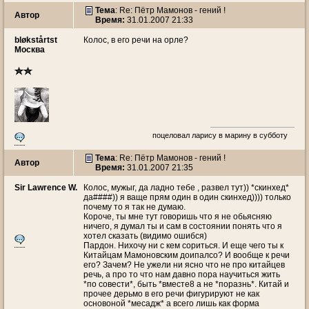
Тема
: Re: Пётр Мамонов - гений !
Автор
Время:
31.01.2007 21:33
bløkstårtst
Колос, в его речи на орле?
Москва
поцеловал ларису в марину в субботу
Тема
: Re: Пётр Мамонов - гений !
Автор
Время:
31.01.2007 21:35
Sir Lawrence W.
Колос, мужыг, да ладно тебе , развел тут)) *скинхед*
да####)) я ваще прям один в один скинхед)))) только
почему то я так не думаю.
Короче, ты мне тут говоришь что я не обьясняю
ничего, я думал ты и сам в состоянии понять что я
хотел сказать (видимо ошибся)
Пардон. Нихочу ни с кем сориться. И еще чего ты к
Китайцам Мамоновским доипалсо? И вообще к речи
его? Зачем? Не ужели ни ясно что не про китайцев
речь, а про то что нам давно пора научиться жить
*по совести*, быть *вместе8 а не *поразнь*. Китай и
прочее дерьмо в его речи фигурируют не как
основоной *месадж* а всего лишь как форма