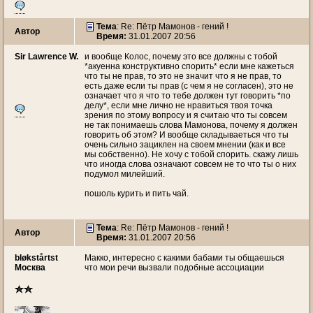
Тема
: Re: Пётр Мамонов - гений !
Автор
Время:
31.01.2007 20:56
Sir Lawrence W.
и вообще Колос, почему это все должны с тобой
*акуенна конструктивно спорить* если мне кажеться
что ты не прав, то это не значит что я не прав, то
есть даже если ты прав (с чем я не согласен), это не
означает что я что то тебе должен тут говорить *по
делу*, если мне лично не нравиться твоя точка
зрения по этому вопросу и я считаю что ты совсем
не так понимаешь слова Мамонова, почему я должен
говорить об этом? И вообще складываеться что ты
очень сильно зациклен на своем мнении (как и все
мы собственно). Не хочу с тобой спорить. скажу лишь
что иногда слова означают совсем не то что ты о них
подумол милейший.
пошоль курить и пить чай.
Тема
: Re: Пётр Мамонов - гений !
Автор
Время:
31.01.2007 20:56
bløkstårtst
Макко, интересно с какими бабами ты общаешься
Москва
что мои речи вызвали подобные ассоциации