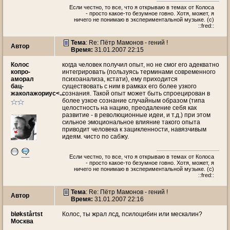
Если честно, то все, что я открываю в темах от Колоса
- просто какое-то безумное говно. Хотя, может, я
ничего не понимаю в экспериментальной музыке. (c)
::fred::
Тема
: Re: Пётр Мамонов - гений !
Автор
Время:
31.01.2007 22:15
Колос
когда человек получил опыт, но не смог его адекватно
копро-
интегрировать (пользуясь терминами современного
аморал
психоанализа, кстати), ему приходится
бац-
существовать с ним в рамках его более узкого
жаколажориус<...
сознания. Такой опыт может быть спроецирован в
более узкое сознание случайным образом (типа
целостность на нацию, преодаление себя как
развитие - в революционные идеи, и т.д.) при этом
сильное эмоциональное влияние такого опыта
приводит человека к зацикленности, навязчивым
идеям. чисто по сабжу.
Если честно, то все, что я открываю в темах от Колоса
- просто какое-то безумное говно. Хотя, может, я
ничего не понимаю в экспериментальной музыке. (c)
::fred::
Тема
: Re: Пётр Мамонов - гений !
Автор
Время:
31.01.2007 22:16
bløkstårtst
Колос, ты жрал лсд, псилоцибин или мескалин?
Москва