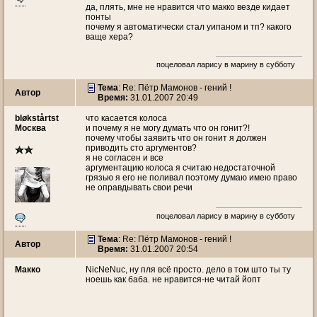
да, плять, мне не нравится что макко везде кидает
понты
почему я автоматически стал уипаном и тп? какого
ваще хера?
поцеловал ларису в марину в субботу
Тема
: Re: Пётр Мамонов - гений !
Автор
Время:
31.01.2007 20:49
bløkstårtst
что касается колоса
Москва
и почему я не могу думать что он гонит?!
почему чтобы заявить что он гонит я должен
приводить сто аргументов?
я не согласен и все
аргументацию колоса я считаю недостаточной
грязью я его не поливал поэтому думаю имею право
не оправдывать свои речи
поцеловал ларису в марину в субботу
Тема
: Re: Пётр Мамонов - гений !
Автор
Время:
31.01.2007 20:54
Макко
NicNeNuc, ну пля всё просто. дело в том што ты ту
ноешь как баба. не нравится-не читай йопт