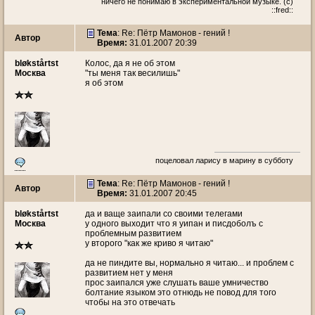
ничего не понимаю в экспериментальной музыке. (c)
::fred::
Тема
: Re: Пётр Мамонов - гений !
Автор
Время:
31.01.2007 20:39
bløkstårtst
Колос, да я не об этом
Москва
"ты меня так весилишь"
я об этом
поцеловал ларису в марину в субботу
Тема
: Re: Пётр Мамонов - гений !
Автор
Время:
31.01.2007 20:45
bløkstårtst
да и ваще заипали со своими телегами
Москва
у одного выходит что я уипан и писдоболъ с
проблемным развитием
у второго "как же криво я читаю"
да не пиндите вы, нормально я читаю... и проблем с
развитием нет у меня
прос заипался уже слушать ваше умничество
болтание языком это отнюдь не повод для того
чтобы на это отвечать