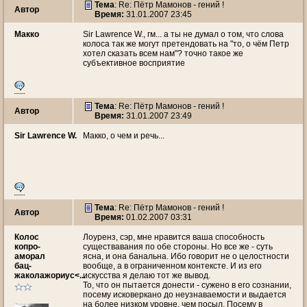
Тема
: Re: Пётр Мамонов - гений !
Автор
Время:
31.01.2007 23:45
Макко
Sir Lawrence W., гм... а ты не думал о том, что слова
колоса так же могут претендовать на "то, о чём Петр
хотел сказать всем нам"? точно такое же
субъективное восприятие
Тема
: Re: Пётр Мамонов - гений !
Автор
Время:
31.01.2007 23:49
Sir Lawrence W.
Макко, о чем и речь...
Тема
: Re: Пётр Мамонов - гений !
Автор
Время:
01.02.2007 03:31
Колос
Лоуренз, сэр, мне нравится ваша способность
копро-
существавания по обе стороны. Но все же - суть
аморал
ясна, и она банальна. Ибо говорит не о целостности
бац-
вообще, а в ограниченном контексте. И из его
жаколажориус<...
искусства я делаю тот же вывод.
То, что он пытается донести - сужено в его сознании,
посему исковеркано до неузнаваемости и выдается
на более низком уровне, чем посыл. Посему в