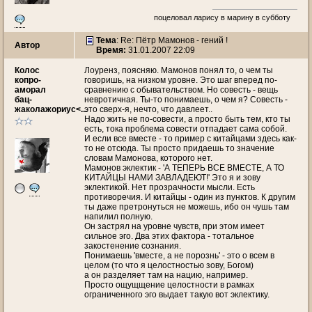
поцеловал ларису в марину в субботу
Тема
: Re: Пётр Мамонов - гений !
Автор
Время:
31.01.2007 22:09
Колос
Лоуренз, поясняю. Мамонов понял то, о чем ты
копро-
говоришь, на низком уровне. Это шаг вперед по-
аморал
сравнению с обывательством. Но совесть - вещь
бац-
невротичная. Ты-то понимаешь, о чем я? Совесть -
жаколажориус<...
это сверх-я, нечто, что давлеет..
Надо жить не по-совести, а просто быть тем, кто ты
есть, тока проблема совести отпадает сама собой.
И если все вместе - то пример с китайцами здесь как-
то не отсюда. Ты просто придаешь то значение
словам Мамонова, которого нет.
Мамонов эклектик - 'А ТЕПЕРЬ ВСЕ ВМЕСТЕ, А ТО
КИТАЙЦЫ НАМИ ЗАВЛАДЕЮТ!' Это я и зову
эклектикой. Нет прозрачности мысли. Есть
противоречия. И китайцы - один из пунктов. К другим
ты даже претронуться не можешь, ибо он чушь там
напилил полную.
Он застрял на уровне чувств, при этом имеет
сильное эго. Два этих фактора - тотальное
закостенение сознания.
Понимаешь 'вместе, а не порознь' - это о всем в
целом (то что я целостностью зову, Богом)
а он разделяет там на нацию, например.
Просто ощущщение целостности в рамках
ограниченного эго выдает такую вот эклектику.