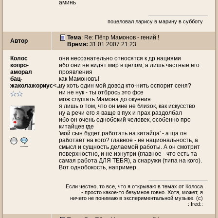
аминь
поцеловал ларису в марину в субботу
Тема
: Re: Пётр Мамонов - гений !
Автор
Время:
31.01.2007 21:23
Колос
они несознательно относятся к др нациями
копро-
ибо они не видят мир в целом, а лишь частные его
аморал
проявления
бац-
как Мамоновъ!
жаколажориус<...
ну хоть один мой довод кто-нить оспорит сеня?
ни не нук - ты отбрось это фсе
мож слушать Мамона до окуения
я лишь о том, что он мне не близок, как искусство
ну а речи его я ваще в пух и прах раздолбал
ибо он очень однобокий человек, особенно про
китайцев где
'мой сын будет работать на китайца' - а ща он
работает на кого? главное - не национальность, а
смысл и сущность делаемой работы. А он смотрит
поверхностно, и не изнутри (главное - что есть та
самая работа ДЛЯ ТЕБЯ), а снаружи (типа на кого).
Вот однобокость, например.
Если честно, то все, что я открываю в темах от Колоса
- просто какое-то безумное говно. Хотя, может, я
ничего не понимаю в экспериментальной музыке. (c)
::fred::