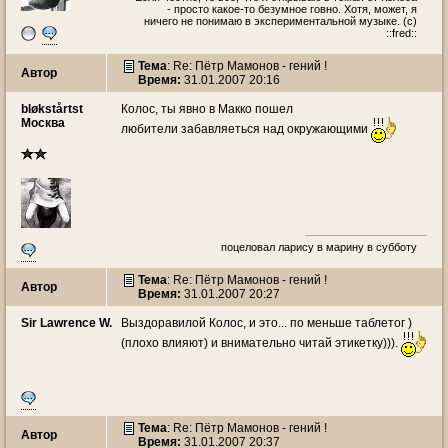
- просто какое-то безумное говно. Хотя, может, я
ничего не понимаю в экспериментальной музыке. (c)
::fred::
Тема
: Re: Пётр Мамонов - гений !
Автор
Время:
31.01.2007 20:16
bløkstårtst
Колос, ты явно в Макко пошел
Москва
любители забавляеться над окружающими
поцеловал ларису в марину в субботу
Тема
: Re: Пётр Мамонов - гений !
Автор
Время:
31.01.2007 20:27
Sir Lawrence W.
Выздоравилой Колос, и это... по меньше таблетог )
(плохо влияют) и внимательно читай этикетку))).
Тема
: Re: Пётр Мамонов - гений !
Автор
Время:
31.01.2007 20:37