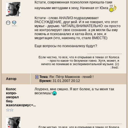
Кстати, современная психология прихшла-таки
научными методами к зену, Начиная от Юнга
Кстати - слово АНАЛИЗ подразумевает
РАССУЖДЕНИЕ, друг мой. И я не говорил, что этот
мужыг - дерьмо. ЧИТАЙЦ ВНИМАТЕЛЬНО: он просто
не контролирует свое сознание. а уж могли бы ему
помочь и психоанализ и хатха-йога, и зен, и
медитация (что, наконец-то, стало ВМЕСТЕ)
Еще вопросы по психоанализу будут?
Если честно, то все, что я открываю в темах от Колоса
- просто какое-то безумное говно. Хотя, может, я
ничего не понимаю в экспериментальной музыке. (c)
::fred::
Тема
: Re: Пётр Мамонов - гений !
Автор
Время:
31.01.2007 20:12
Колос
Лоуренз, мне смшно. Я вот болею, а ты меня так
копро-
весилишь!
аморал
бац-
жаколажориус<...
Если честно, то все, что я открываю в темах от Колоса