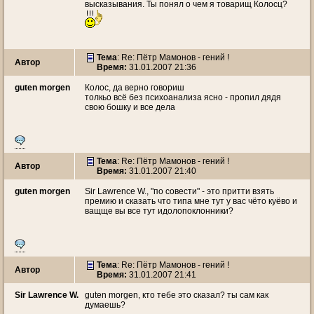
высказывания. Ты понял о чем я товарищ Колосц?
Тема
: Re: Пётр Мамонов - гений !
Автор
Время:
31.01.2007 21:36
guten morgen
Колос, да верно говориш
толкьо всё без психоанализа ясно - пропил дядя
свою бошку и все дела
Тема
: Re: Пётр Мамонов - гений !
Автор
Время:
31.01.2007 21:40
guten morgen
Sir Lawrence W., "по совести" - это притти взять
премию и сказать что типа мне тут у вас чёто куёво и
ващще вы все тут идолопоклонники?
Тема
: Re: Пётр Мамонов - гений !
Автор
Время:
31.01.2007 21:41
Sir Lawrence W.
guten morgen, кто тебе это сказал? ты сам как
думаешь?