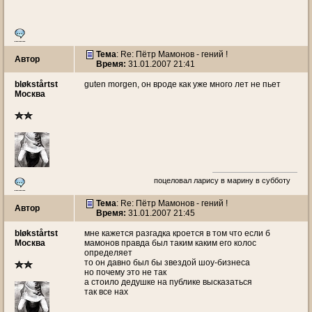
Тема
: Re: Пётр Мамонов - гений !
Автор
Время:
31.01.2007 21:41
bløkstårtst
guten morgen, он вроде как уже много лет не пьет
Москва
поцеловал ларису в марину в субботу
Тема
: Re: Пётр Мамонов - гений !
Автор
Время:
31.01.2007 21:45
bløkstårtst
мне кажется разгадка кроется в том что если б
Москва
мамонов правда был таким каким его колос
определяет
то он давно был бы звездой шоу-бизнеса
но почему это не так
а стоило дедушке на публике высказаться
так все нах