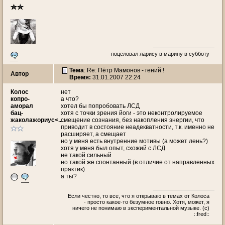
поцеловал ларису в марину в субботу
Тема
: Re: Пётр Мамонов - гений !
Автор
Время:
31.01.2007 22:24
Колос
нет
копро-
а что?
аморал
хотел бы попробовать ЛСД
бац-
хотя с точки зрения йоги - это неконтролируемое
жаколажориус<...
смещение сознания, без накопления энергии, что
приводит в состояние неадекватности, т.к. именно не
расширяет, а смещает
но у меня есть внутренние мотивы (а может лень?)
хотя у меня был опыт, схожий с ЛСД
не такой сильный
но такой же спонтанный (в отличие от направленных
практик)
а ты?
Если честно, то все, что я открываю в темах от Колоса
- просто какое-то безумное говно. Хотя, может, я
ничего не понимаю в экспериментальной музыке. (c)
::fred::