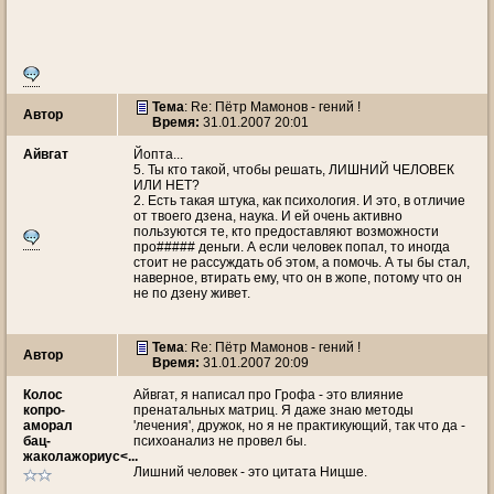
Тема
: Re: Пётр Мамонов - гений !
Автор
Время:
31.01.2007 20:01
Айвгат
Йопта...
5. Ты кто такой, чтобы решать, ЛИШНИЙ ЧЕЛОВЕК
ИЛИ НЕТ?
2. Есть такая штука, как психология. И это, в отличие
от твоего дзена, наука. И ей очень активно
пользуются те, кто предоставляют возможности
про##### деньги. А если человек попал, то иногда
стоит не рассуждать об этом, а помочь. А ты бы стал,
наверное, втирать ему, что он в жопе, потому что он
не по дзену живет.
Тема
: Re: Пётр Мамонов - гений !
Автор
Время:
31.01.2007 20:09
Колос
Айвгат, я написал про Грофа - это влияние
копро-
пренатальных матриц. Я даже знаю методы
аморал
'лечения', дружок, но я не практикующий, так что да -
бац-
психоанализ не провел бы.
жаколажориус<...
Лишний человек - это цитата Ницше.