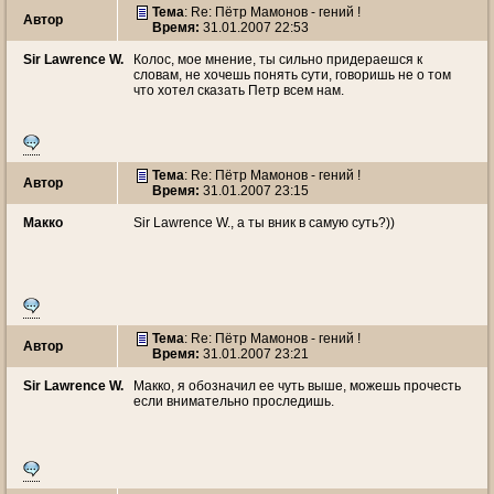
Тема
: Re: Пётр Мамонов - гений !
Автор
Время:
31.01.2007 22:53
Sir Lawrence W.
Колос, мое мнение, ты сильно придераешся к
словам, не хочешь понять сути, говоришь не о том
что хотел сказать Петр всем нам.
Тема
: Re: Пётр Мамонов - гений !
Автор
Время:
31.01.2007 23:15
Макко
Sir Lawrence W., а ты вник в самую суть?))
Тема
: Re: Пётр Мамонов - гений !
Автор
Время:
31.01.2007 23:21
Sir Lawrence W.
Макко, я обозначил ее чуть выше, можешь прочесть
если внимательно проследишь.